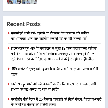
7
बैरागीवाला हत्याकांड के फरार चल रहे
Recent Posts
अभियुक्त को दून पुलिस ने हरिद्वार से किया
गिरफ्तार
उत्तराखंड समाचार
मुख्यमंत्री धामी बोले- युवाओं को रोजगार देना सरकार की सर्वोच्च
प्राथमिकता, आने वाले महीनों में हजारों पदों पर की जाएगी भर्ती
8
दिल्ली-देहरादून आर्थिक कॉरिडोर से जुड़ी 12 किमी ग्रीनफील्ड बाईपास
भारी बारिश का अलर्ट! 6 अगस्त को
परियोजना का डीएम ने किया निरीक्षण; समयबद्ध एवं गुणवत्तापूर्ण निर्माण
देहरादून में स्कूल बंद
सुनिश्चित करने के निर्देश, सुरक्षा मानकों से कोई समझौता नहींः डीएम
उत्तराखंड समाचार
459 करोड़ से एचएनबी गढ़वाल विश्वविद्यालय में अनुसंधान संरचना होगी
सुदृढ
1
मुख्यमंत्री धामी बोले- युवाओं को रोजगार
भारी से बहुत भारी वर्षा की चेतावनी के बीच जिला प्रशासन अलर्ट, सभी
देना सरकार की सर्वोच्च प्राथमिकता, आने
विभागों को हाई अलर्ट पर रहने के निर्देश
वाले महीनों में हजारों पदों पर की जाएगी
उत्तराखंड समाचार
भर्ती
एमडीडीए बोर्ड बैठक में 25 विकास प्रस्तावों को मिली मंजूरी, देहरादून-मसूरी
के नियोजित विकास को मिलेगी रफ्तार
2