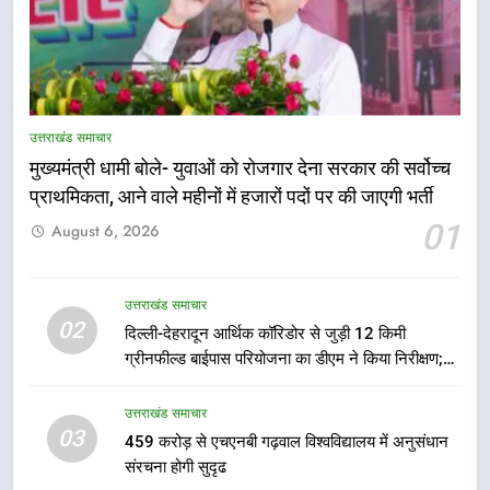
5
एमडीडीए बोर्ड बैठक में 25 विकास प्रस्तावों
को मिली मंजूरी, देहरादून-मसूरी के
उत्तराखंड समाचार
नियोजित विकास को मिलेगी रफ्तार
उत्तराखंड समाचार
मुख्यमंत्री धामी बोले- युवाओं को रोजगार देना सरकार की सर्वोच्च
प्राथमिकता, आने वाले महीनों में हजारों पदों पर की जाएगी भर्ती
6
01
August 6, 2026
मुख्यमंत्री पुष्कर सिंह धामी के दिशा-निर्देशों
में पीएम आवास योजना (शहरी) की प्रगति
की हुई समीक्षा
उत्तराखंड समाचार
उत्तराखंड समाचार
02
दिल्ली-देहरादून आर्थिक कॉरिडोर से जुड़ी 12 किमी
ग्रीनफील्ड बाईपास परियोजना का डीएम ने किया निरीक्षण;
7
समयबद्ध एवं गुणवत्तापूर्ण निर्माण सुनिश्चित करने के निर्देश,
बैरागीवाला हत्याकांड के फरार चल रहे
सुरक्षा मानकों से कोई समझौता नहींः डीएम
उत्तराखंड समाचार
अभियुक्त को दून पुलिस ने हरिद्वार से किया
03
459 करोड़ से एचएनबी गढ़वाल विश्वविद्यालय में अनुसंधान
गिरफ्तार
उत्तराखंड समाचार
संरचना होगी सुदृढ