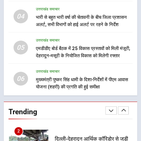
8
उत्तराखंड समाचार
भारी बारिश का अलर्ट! 6 अगस्त को
04
भारी से बहुत भारी वर्षा की चेतावनी के बीच जिला प्रशासन
देहरादून में स्कूल बंद
अलर्ट, सभी विभागों को हाई अलर्ट पर रहने के निर्देश
उत्तराखंड समाचार
उत्तराखंड समाचार
05
1
एमडीडीए बोर्ड बैठक में 25 विकास प्रस्तावों को मिली मंजूरी,
देहरादून-मसूरी के नियोजित विकास को मिलेगी रफ्तार
मुख्यमंत्री धामी बोले- युवाओं को रोजगार
देना सरकार की सर्वोच्च प्राथमिकता, आने
वाले महीनों में हजारों पदों पर की जाएगी
उत्तराखंड समाचार
उत्तराखंड समाचार
06
भर्ती
मुख्यमंत्री पुष्कर सिंह धामी के दिशा-निर्देशों में पीएम आवास
योजना (शहरी) की प्रगति की हुई समीक्षा
2
दिल्ली-देहरादून आर्थिक कॉरिडोर से जुड़ी
12 किमी ग्रीनफील्ड बाईपास परियोजना
Trending
का डीएम ने किया निरीक्षण; समयबद्ध एवं
उत्तराखंड समाचार
गुणवत्तापूर्ण निर्माण सुनिश्चित करने के
निर्देश, सुरक्षा मानकों से कोई समझौता
3
नहींः डीएम
459 करोड़ से एचएनबी गढ़वाल