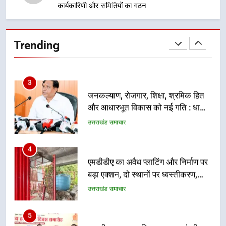
कार्यकारिणी और समितियों का गठन
2
सार्वजनिक स्थान पर जुआ खेलने वाले
अभियुक्तों को पुलिस ने किया गिरफ्तार
Trending
उत्तराखंड समाचार
3
जनकल्याण, रोजगार, शिक्षा, श्रमिक हित
और आधारभूत विकास को नई गति : धामी
कैबिनेट के ऐतिहासिक फैसले
उत्तराखंड समाचार
4
एमडीडीए का अवैध प्लाटिंग और निर्माण पर
बड़ा एक्शन, दो स्थानों पर ध्वस्तीकरण,
मसूरी मार्ग पर अवैध निर्माण सील
उत्तराखंड समाचार
5
राष्ट्रीय हथकरघा दिवस पर मुख्यमंत्री