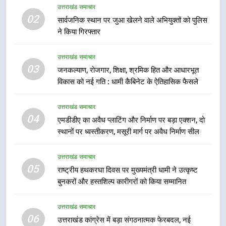
का गठन
उत्तराखंड समाचार
उत्तराखंड समाचार
02
सार्वजनिक स्थान पर जुआ खेलने वाले अभियुक्तों को पुलिस
ने किया गिरफ्तार
7
मुख्यमंत्री धामी बोले- युवाओं को रोजगार
उत्तराखंड समाचार
देना सरकार की सर्वोच्च प्राथमिकता, आने
03
जनकल्याण, रोजगार, शिक्षा, श्रमिक हित और आधारभूत
वाले महीनों में हजारों पदों पर की जाएगी
उत्तराखंड समाचार
विकास को नई गति : धामी कैबिनेट के ऐतिहासिक फैसले
भर्ती
8
उत्तराखंड समाचार
दिल्ली-देहरादून आर्थिक कॉरिडोर से जुड़ी
04
एमडीडीए का अवैध प्लाटिंग और निर्माण पर बड़ा एक्शन, दो
12 किमी ग्रीनफील्ड बाईपास परियोजना
स्थानों पर ध्वस्तीकरण, मसूरी मार्ग पर अवैध निर्माण सील
का डीएम ने किया निरीक्षण; समयबद्ध एवं
उत्तराखंड समाचार
गुणवत्तापूर्ण निर्माण सुनिश्चित करने के
उत्तराखंड समाचार
निर्देश, सुरक्षा मानकों से कोई समझौता
05
1
राष्ट्रीय हथकरघा दिवस पर मुख्यमंत्री धामी ने उत्कृष्ट
नहींः डीएम
बुनकरों और हस्तशिल्प कारीगरों को किया सम्मानित
खेल महाकुंभ 2026ः 01 सितंबर से सजेगा
मुख्यमंत्री चौम्पियनशिप ट्रॉफी का मंच,
न्याय पंचायत से राज्य स्तर तक होगा
उत्तराखंड समाचार
उत्तराखंड समाचार
06
प्रतिभा का प्रदर्शन
उत्तराखंड कांग्रेस में बड़ा संगठनात्मक फेरबदल, नई