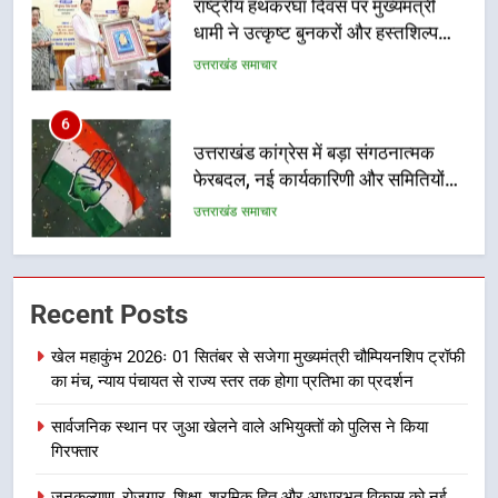
धामी ने उत्कृष्ट बुनकरों और हस्तशिल्प
कारीगरों को किया सम्मानित
उत्तराखंड समाचार
6
उत्तराखंड कांग्रेस में बड़ा संगठनात्मक
फेरबदल, नई कार्यकारिणी और समितियों
का गठन
उत्तराखंड समाचार
7
मुख्यमंत्री धामी बोले- युवाओं को रोजगार
Recent Posts
देना सरकार की सर्वोच्च प्राथमिकता, आने
वाले महीनों में हजारों पदों पर की जाएगी
उत्तराखंड समाचार
खेल महाकुंभ 2026ः 01 सितंबर से सजेगा मुख्यमंत्री चौम्पियनशिप ट्रॉफी
भर्ती
का मंच, न्याय पंचायत से राज्य स्तर तक होगा प्रतिभा का प्रदर्शन
8
सार्वजनिक स्थान पर जुआ खेलने वाले अभियुक्तों को पुलिस ने किया
दिल्ली-देहरादून आर्थिक कॉरिडोर से जुड़ी
गिरफ्तार
12 किमी ग्रीनफील्ड बाईपास परियोजना
का डीएम ने किया निरीक्षण; समयबद्ध एवं
उत्तराखंड समाचार
जनकल्याण, रोजगार, शिक्षा, श्रमिक हित और आधारभूत विकास को नई