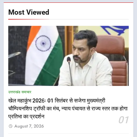
Most Viewed
5
राष्ट्रीय हथकरघा दिवस पर मुख्यमंत्री
उत्तराखंड समाचार
धामी ने उत्कृष्ट बुनकरों और हस्तशिल्प
खेल महाकुंभ 2026ः 01 सितंबर से सजेगा मुख्यमंत्री
कारीगरों को किया सम्मानित
उत्तराखंड समाचार
चौम्पियनशिप ट्रॉफी का मंच, न्याय पंचायत से राज्य स्तर तक होगा
प्रतिभा का प्रदर्शन
01
6
August 7, 2026
उत्तराखंड कांग्रेस में बड़ा संगठनात्मक
फेरबदल, नई कार्यकारिणी और समितियों