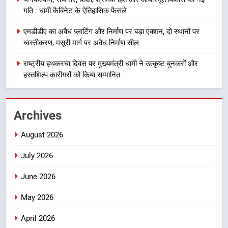
गुणवत्तापूर्ण निर्माण सुनिश्चित करने के
गति : धामी कैबिनेट के ऐतिहासिक फैसले
निर्देश, सुरक्षा मानकों से कोई समझौता
1
नहींः डीएम
एमडीडीए का अवैध प्लाटिंग और निर्माण पर बड़ा एक्शन, दो स्थानों पर
खेल महाकुंभ 2026ः 01 सितंबर से सजेगा
ध्वस्तीकरण, मसूरी मार्ग पर अवैध निर्माण सील
मुख्यमंत्री चौम्पियनशिप ट्रॉफी का मंच,
न्याय पंचायत से राज्य स्तर तक होगा
राष्ट्रीय हथकरघा दिवस पर मुख्यमंत्री धामी ने उत्कृष्ट बुनकरों और
उत्तराखंड समाचार
प्रतिभा का प्रदर्शन
हस्तशिल्प कारीगरों को किया सम्मानित
2
सार्वजनिक स्थान पर जुआ खेलने वाले
Archives
अभियुक्तों को पुलिस ने किया गिरफ्तार
उत्तराखंड समाचार
August 2026
July 2026
3
जनकल्याण, रोजगार, शिक्षा, श्रमिक हित
June 2026
और आधारभूत विकास को नई गति : धामी
कैबिनेट के ऐतिहासिक फैसले
May 2026
उत्तराखंड समाचार
April 2026
4