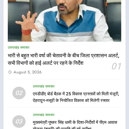
5
मुख्यमंत्री धामी की सुरक्षा प्राथमिकता:
सीसीटीवी, ड्रोन और स्वास्थ्य सेवाओं के
उत्तराखंड समाचार
बीच शिवभक्तों के लिए बनाया सुरक्षित
उत्तराखंड समाचार
कांवड़ मार्ग
भारी से बहुत भारी वर्षा की चेतावनी के बीच जिला प्रशासन अलर्ट,
सभी विभागों को हाई अलर्ट पर रहने के निर्देश
01
6
August 5, 2026
एसआईआर प्रक्रिया की निगरानी के लिए
प्रदेश कांग्रेस मुख्यालय में कंट्रोल रूम
का शुभारंभ
उत्तराखंड समाचार
उत्तराखंड समाचार
02
एमडीडीए बोर्ड बैठक में 25 विकास प्रस्तावों को मिली मंजूरी,
देहरादून-मसूरी के नियोजित विकास को मिलेगी रफ्तार
7
सड़क सुरक्षा पर डीएम का सख्त एक्शन,
उत्तराखंड समाचार
ब्लैक स्पॉट होंगे सुरक्षित, हर माह होगी
03
मुख्यमंत्री पुष्कर सिंह धामी के दिशा-निर्देशों में पीएम आवास
प्रगति समीक्षा
उत्तराखंड समाचार
योजना (शहरी) की प्रगति की हुई समीक्षा