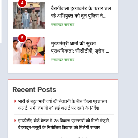
4
बैरागीवाला हत्याकांड के फरार चल
रहे अभियुक्त को दून पुलिस ने
हरिद्वार से किया गिरफ्तार
उत्तराखंड समाचार
5
मुख्यमंत्री धामी की सुरक्षा
प्राथमिकता: सीसीटीवी, ड्रोन और
स्वास्थ्य सेवाओं के बीच शिवभक्तों
उत्तराखंड समाचार
के लिए बनाया सुरक्षित कांवड़ मार्ग
6
एसआईआर प्रक्रिया की निगरानी
के लिए प्रदेश कांग्रेस मुख्यालय में
Recent Posts
कंट्रोल रूम का शुभारंभ
उत्तराखंड समाचार
भारी से बहुत भारी वर्षा की चेतावनी के बीच जिला प्रशासन
अलर्ट, सभी विभागों को हाई अलर्ट पर रहने के निर्देश
7
सड़क सुरक्षा पर डीएम का सख्त
एमडीडीए बोर्ड बैठक में 25 विकास प्रस्तावों को मिली मंजूरी,
एक्शन, ब्लैक स्पॉट होंगे सुरक्षित, हर
देहरादून-मसूरी के नियोजित विकास को मिलेगी रफ्तार
माह होगी प्रगति समीक्षा
उत्तराखंड समाचार