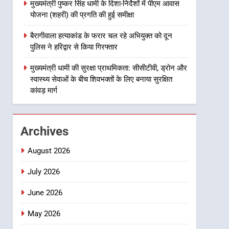
मुख्यमंत्री पुष्कर सिंह धामी के दिशा-निर्देशों में पीएम आवास
8
योजना (शहरी) की प्रगति की हुई समीक्षा
महाराज की राजस्थान के
मुख्यमंत्री से शिष्टाचार भेंट पर्यटन
बैरागीवाला हत्याकांड के फरार चल रहे अभियुक्त को दून
और सांस्कृतिक गतिविधियों के
उत्तराखंड समाचार
पुलिस ने हरिद्वार से किया गिरफ्तार
विस्तार पर हुई चर्चा
1
मुख्यमंत्री धामी की सुरक्षा प्राथमिकता: सीसीटीवी, ड्रोन और
भारी से बहुत भारी वर्षा की चेतावनी
स्वास्थ्य सेवाओं के बीच शिवभक्तों के लिए बनाया सुरक्षित
के बीच जिला प्रशासन अलर्ट, सभी
कांवड़ मार्ग
विभागों को हाई अलर्ट पर रहने के
उत्तराखंड समाचार
निर्देश
2
Archives
एमडीडीए बोर्ड बैठक में 25 विकास
प्रस्तावों को मिली मंजूरी, देहरादून-
August 2026
मसूरी के नियोजित विकास को
उत्तराखंड समाचार
मिलेगी रफ्तार
July 2026
3
June 2026
मुख्यमंत्री पुष्कर सिंह धामी के
दिशा-निर्देशों में पीएम आवास
May 2026
योजना (शहरी) की प्रगति की हुई
उत्तराखंड समाचार