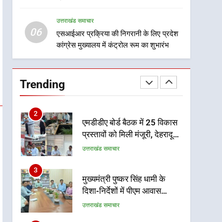
8
लिए बनाया सुरक्षित कांवड़ मार्ग
महाराज की राजस्थान के
उत्तराखंड समाचार
मुख्यमंत्री से शिष्टाचार भेंट पर्यटन
06
और सांस्कृतिक गतिविधियों के
एसआईआर प्रक्रिया की निगरानी के लिए प्रदेश
उत्तराखंड समाचार
कांग्रेस मुख्यालय में कंट्रोल रूम का शुभारंभ
विस्तार पर हुई चर्चा
1
भारी से बहुत भारी वर्षा की चेतावनी
के बीच जिला प्रशासन अलर्ट, सभी
Trending
विभागों को हाई अलर्ट पर रहने के
उत्तराखंड समाचार
निर्देश
2
एमडीडीए बोर्ड बैठक में 25 विकास
प्रस्तावों को मिली मंजूरी, देहरादून-
मसूरी के नियोजित विकास को
उत्तराखंड समाचार
मिलेगी रफ्तार
3
मुख्यमंत्री पुष्कर सिंह धामी के
दिशा-निर्देशों में पीएम आवास
योजना (शहरी) की प्रगति की हुई
उत्तराखंड समाचार
समीक्षा