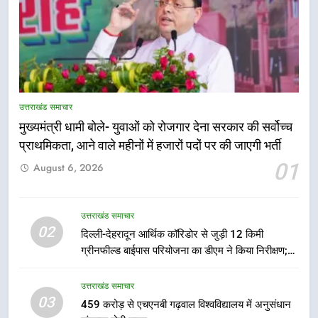
5
एमडीडीए बोर्ड बैठक में 25 विकास प्रस्तावों
को मिली मंजूरी, देहरादून-मसूरी के
उत्तराखंड समाचार
नियोजित विकास को मिलेगी रफ्तार
उत्तराखंड समाचार
मुख्यमंत्री धामी बोले- युवाओं को रोजगार देना सरकार की सर्वोच्च
प्राथमिकता, आने वाले महीनों में हजारों पदों पर की जाएगी भर्ती
6
01
August 6, 2026
मुख्यमंत्री पुष्कर सिंह धामी के दिशा-निर्देशों
में पीएम आवास योजना (शहरी) की प्रगति
की हुई समीक्षा
उत्तराखंड समाचार
उत्तराखंड समाचार
02
दिल्ली-देहरादून आर्थिक कॉरिडोर से जुड़ी 12 किमी
ग्रीनफील्ड बाईपास परियोजना का डीएम ने किया निरीक्षण;
7
समयबद्ध एवं गुणवत्तापूर्ण निर्माण सुनिश्चित करने के निर्देश,
बैरागीवाला हत्याकांड के फरार चल रहे
सुरक्षा मानकों से कोई समझौता नहींः डीएम
उत्तराखंड समाचार
अभियुक्त को दून पुलिस ने हरिद्वार से किया
03
459 करोड़ से एचएनबी गढ़वाल विश्वविद्यालय में अनुसंधान
गिरफ्तार
उत्तराखंड समाचार