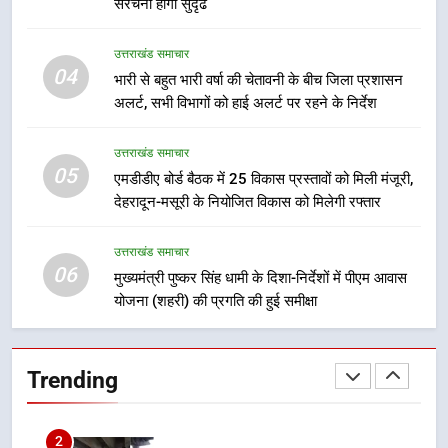
संरचना होगी सुदृढ
8
उत्तराखंड समाचार
भारी बारिश का अलर्ट! 6 अगस्त को
04
भारी से बहुत भारी वर्षा की चेतावनी के बीच जिला प्रशासन
देहरादून में स्कूल बंद
अलर्ट, सभी विभागों को हाई अलर्ट पर रहने के निर्देश
उत्तराखंड समाचार
उत्तराखंड समाचार
05
1
एमडीडीए बोर्ड बैठक में 25 विकास प्रस्तावों को मिली मंजूरी,
देहरादून-मसूरी के नियोजित विकास को मिलेगी रफ्तार
मुख्यमंत्री धामी बोले- युवाओं को रोजगार
देना सरकार की सर्वोच्च प्राथमिकता, आने
वाले महीनों में हजारों पदों पर की जाएगी
उत्तराखंड समाचार
उत्तराखंड समाचार
06
भर्ती
मुख्यमंत्री पुष्कर सिंह धामी के दिशा-निर्देशों में पीएम आवास
योजना (शहरी) की प्रगति की हुई समीक्षा
2
दिल्ली-देहरादून आर्थिक कॉरिडोर से जुड़ी
12 किमी ग्रीनफील्ड बाईपास परियोजना
Trending
का डीएम ने किया निरीक्षण; समयबद्ध एवं
उत्तराखंड समाचार
गुणवत्तापूर्ण निर्माण सुनिश्चित करने के
निर्देश, सुरक्षा मानकों से कोई समझौता
3