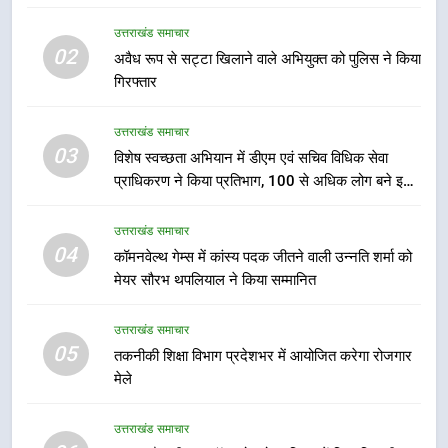
जिलाधिकारी – सीईओ
उत्तराखंड समाचार
उत्तराखंड समाचार
02
अवैध रूप से सट्टा खिलाने वाले अभियुक्त को पुलिस ने किया
गिरफ्तार
7
हर घर तिरंगा अभियान को जन-जन तक
उत्तराखंड समाचार
पहुंचाने की तैयारी, 9 से 17 अगस्त तक
03
विशेष स्वच्छता अभियान में डीएम एवं सचिव विधिक सेवा
होंगे देशभक्ति के विविध कार्यक्रम
उत्तराखंड समाचार
प्राधिकरण ने किया प्रतिभाग, 100 से अधिक लोग बने इस
अभियान का हिस्सा
8
उत्तराखंड समाचार
कावड़ मेले को सकुशल रूप से संपन्न कराने
04
कॉमनवेल्थ गेम्स में कांस्य पदक जीतने वाली उन्नति शर्मा को
के लिए खुद मैदान में उतरे एसएसपी दून
मेयर सौरभ थपलियाल ने किया सम्मानित
उत्तराखंड समाचार
उत्तराखंड समाचार
05
1
तकनीकी शिक्षा विभाग प्रदेशभर में आयोजित करेगा रोजगार
मेले
मुख्यमंत्री ने हर घर तिरंगा यात्रा
कार्यक्रम में किया प्रतिभाग, प्रदेशवासियों
से स्वतंत्रता दिवस पर अपने घरों में तिरंगा
उत्तराखंड समाचार
उत्तराखंड समाचार