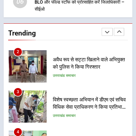
06
फहराने का किया आवाह्न
BLO और फील्ड स्टॉफ को प्रोत्साहित करें जिलाधिकारी –
सीईओ
2
अवैध रूप से सट्टा खिलाने वाले अभियुक्त
को पुलिस ने किया गिरफ्तार
Trending
उत्तराखंड समाचार
3
विशेष स्वच्छता अभियान में डीएम एवं सचिव
विधिक सेवा प्राधिकरण ने किया प्रतिभाग,
100 से अधिक लोग बने इस अभियान का
उत्तराखंड समाचार
हिस्सा
4
कॉमनवेल्थ गेम्स में कांस्य पदक जीतने
वाली उन्नति शर्मा को मेयर सौरभ
थपलियाल ने किया सम्मानित
उत्तराखंड समाचार
5