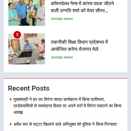
तकनीकी शिक्षा विभाग प्रदेशभर में
आयोजित करेगा रोजगार मेले
उत्तराखंड समाचार
6
BLO और फील्ड स्टॉफ को प्रोत्साहित करें
जिलाधिकारी – सीईओ
उत्तराखंड समाचार
7
हर घर तिरंगा अभियान को जन-जन तक
Recent Posts
पहुंचाने की तैयारी, 9 से 17 अगस्त तक
होंगे देशभक्ति के विविध कार्यक्रम
उत्तराखंड समाचार
मुख्यमंत्री ने हर घर तिरंगा यात्रा कार्यक्रम में किया प्रतिभाग,
प्रदेशवासियों से स्वतंत्रता दिवस पर अपने घरों में तिरंगा फहराने का किया
8
आवाह्न
कावड़ मेले को सकुशल रूप से संपन्न कराने
अवैध रूप से सट्टा खिलाने वाले अभियुक्त को पुलिस ने किया गिरफ्तार
के लिए खुद मैदान में उतरे एसएसपी दून