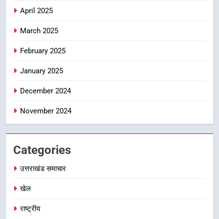
पहुंचाने की तैयारी, 9 से 17 अगस्त तक
April 2025
होंगे देशभक्ति के विविध कार्यक्रम
उत्तराखंड समाचार
March 2025
8
February 2025
कावड़ मेले को सकुशल रूप से संपन्न कराने
के लिए खुद मैदान में उतरे एसएसपी दून
January 2025
उत्तराखंड समाचार
December 2024
November 2024
Categories
उत्तराखंड समाचार
खेल
राष्ट्रीय