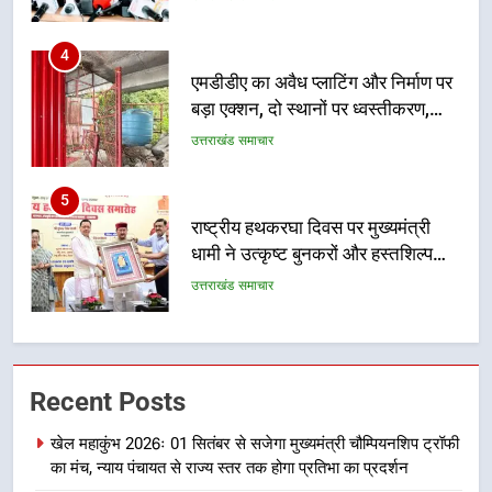
5
राष्ट्रीय हथकरघा दिवस पर मुख्यमंत्री
धामी ने उत्कृष्ट बुनकरों और हस्तशिल्प
कारीगरों को किया सम्मानित
उत्तराखंड समाचार
6
उत्तराखंड कांग्रेस में बड़ा संगठनात्मक
फेरबदल, नई कार्यकारिणी और समितियों
का गठन
उत्तराखंड समाचार
7
मुख्यमंत्री धामी बोले- युवाओं को रोजगार
Recent Posts
देना सरकार की सर्वोच्च प्राथमिकता, आने
वाले महीनों में हजारों पदों पर की जाएगी
उत्तराखंड समाचार
खेल महाकुंभ 2026ः 01 सितंबर से सजेगा मुख्यमंत्री चौम्पियनशिप ट्रॉफी
भर्ती
का मंच, न्याय पंचायत से राज्य स्तर तक होगा प्रतिभा का प्रदर्शन
8