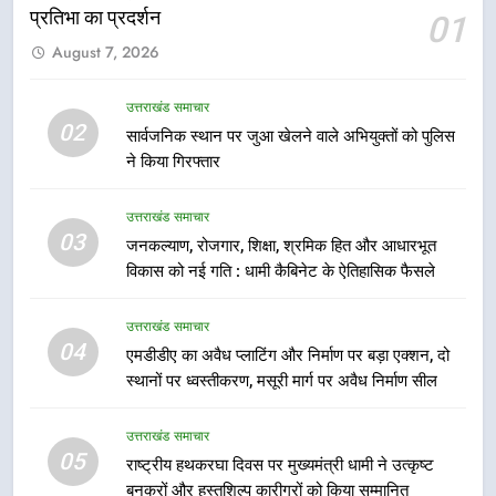
प्रतिभा का प्रदर्शन
01
6
August 7, 2026
उत्तराखंड कांग्रेस में बड़ा संगठनात्मक
फेरबदल, नई कार्यकारिणी और समितियों
का गठन
उत्तराखंड समाचार
उत्तराखंड समाचार
02
सार्वजनिक स्थान पर जुआ खेलने वाले अभियुक्तों को पुलिस
ने किया गिरफ्तार
7
मुख्यमंत्री धामी बोले- युवाओं को रोजगार
उत्तराखंड समाचार
देना सरकार की सर्वोच्च प्राथमिकता, आने
03
जनकल्याण, रोजगार, शिक्षा, श्रमिक हित और आधारभूत
वाले महीनों में हजारों पदों पर की जाएगी
उत्तराखंड समाचार
विकास को नई गति : धामी कैबिनेट के ऐतिहासिक फैसले
भर्ती
8
उत्तराखंड समाचार
दिल्ली-देहरादून आर्थिक कॉरिडोर से जुड़ी
04
एमडीडीए का अवैध प्लाटिंग और निर्माण पर बड़ा एक्शन, दो
12 किमी ग्रीनफील्ड बाईपास परियोजना
स्थानों पर ध्वस्तीकरण, मसूरी मार्ग पर अवैध निर्माण सील
का डीएम ने किया निरीक्षण; समयबद्ध एवं
उत्तराखंड समाचार
गुणवत्तापूर्ण निर्माण सुनिश्चित करने के
उत्तराखंड समाचार
निर्देश, सुरक्षा मानकों से कोई समझौता
05
1
राष्ट्रीय हथकरघा दिवस पर मुख्यमंत्री धामी ने उत्कृष्ट
नहींः डीएम
बुनकरों और हस्तशिल्प कारीगरों को किया सम्मानित
खेल महाकुंभ 2026ः 01 सितंबर से सजेगा