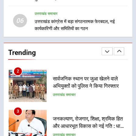
मुख्यमंत्री चौम्पियनशिप ट्रॉफी का मंच,
न्याय पंचायत से राज्य स्तर तक होगा
उत्तराखंड समाचार
उत्तराखंड समाचार
06
प्रतिभा का प्रदर्शन
उत्तराखंड कांग्रेस में बड़ा संगठनात्मक फेरबदल, नई
कार्यकारिणी और समितियों का गठन
2
सार्वजनिक स्थान पर जुआ खेलने वाले
अभियुक्तों को पुलिस ने किया गिरफ्तार
Trending
उत्तराखंड समाचार
3
जनकल्याण, रोजगार, शिक्षा, श्रमिक हित
और आधारभूत विकास को नई गति : धामी
कैबिनेट के ऐतिहासिक फैसले
उत्तराखंड समाचार
4
एमडीडीए का अवैध प्लाटिंग और निर्माण पर
बड़ा एक्शन, दो स्थानों पर ध्वस्तीकरण,
मसूरी मार्ग पर अवैध निर्माण सील
उत्तराखंड समाचार