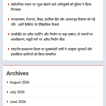
सार्वजनिक स्थान पर जुआ खेलने वाले अभियुक्तों को पुलिस ने किया
दिल्ली-देहरादून आर्थिक कॉरिडोर से जुड़ी
गिरफ्तार
12 किमी ग्रीनफील्ड बाईपास परियोजना
का डीएम ने किया निरीक्षण; समयबद्ध एवं
उत्तराखंड समाचार
जनकल्याण, रोजगार, शिक्षा, श्रमिक हित और आधारभूत विकास को नई
गुणवत्तापूर्ण निर्माण सुनिश्चित करने के
गति : धामी कैबिनेट के ऐतिहासिक फैसले
निर्देश, सुरक्षा मानकों से कोई समझौता
1
नहींः डीएम
एमडीडीए का अवैध प्लाटिंग और निर्माण पर बड़ा एक्शन, दो स्थानों पर
खेल महाकुंभ 2026ः 01 सितंबर से सजेगा
ध्वस्तीकरण, मसूरी मार्ग पर अवैध निर्माण सील
मुख्यमंत्री चौम्पियनशिप ट्रॉफी का मंच,
न्याय पंचायत से राज्य स्तर तक होगा
राष्ट्रीय हथकरघा दिवस पर मुख्यमंत्री धामी ने उत्कृष्ट बुनकरों और
उत्तराखंड समाचार
प्रतिभा का प्रदर्शन
हस्तशिल्प कारीगरों को किया सम्मानित
2
सार्वजनिक स्थान पर जुआ खेलने वाले
Archives
अभियुक्तों को पुलिस ने किया गिरफ्तार
उत्तराखंड समाचार
August 2026
July 2026
3
जनकल्याण, रोजगार, शिक्षा, श्रमिक हित
June 2026
और आधारभूत विकास को नई गति : धामी