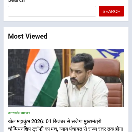
SEARCH
Most Viewed
5
राष्ट्रीय हथकरघा दिवस पर मुख्यमंत्री
उत्तराखंड समाचार
धामी ने उत्कृष्ट बुनकरों और हस्तशिल्प
खेल महाकुंभ 2026ः 01 सितंबर से सजेगा मुख्यमंत्री
कारीगरों को किया सम्मानित
उत्तराखंड समाचार
चौम्पियनशिप ट्रॉफी का मंच, न्याय पंचायत से राज्य स्तर तक होगा