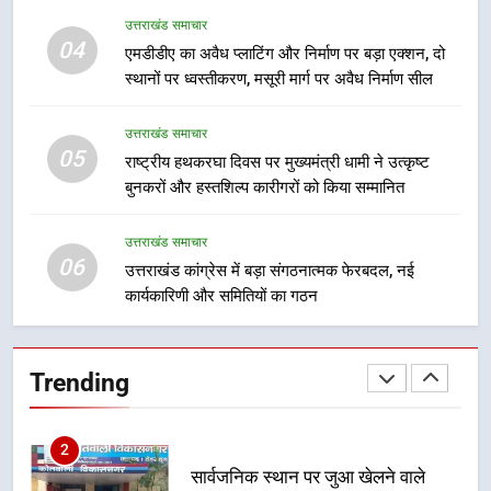
8
उत्तराखंड समाचार
दिल्ली-देहरादून आर्थिक कॉरिडोर से जुड़ी
04
एमडीडीए का अवैध प्लाटिंग और निर्माण पर बड़ा एक्शन, दो
12 किमी ग्रीनफील्ड बाईपास परियोजना
स्थानों पर ध्वस्तीकरण, मसूरी मार्ग पर अवैध निर्माण सील
का डीएम ने किया निरीक्षण; समयबद्ध एवं
उत्तराखंड समाचार
गुणवत्तापूर्ण निर्माण सुनिश्चित करने के
उत्तराखंड समाचार
निर्देश, सुरक्षा मानकों से कोई समझौता
05
1
राष्ट्रीय हथकरघा दिवस पर मुख्यमंत्री धामी ने उत्कृष्ट
नहींः डीएम
बुनकरों और हस्तशिल्प कारीगरों को किया सम्मानित
खेल महाकुंभ 2026ः 01 सितंबर से सजेगा
मुख्यमंत्री चौम्पियनशिप ट्रॉफी का मंच,
न्याय पंचायत से राज्य स्तर तक होगा
उत्तराखंड समाचार
उत्तराखंड समाचार
06
प्रतिभा का प्रदर्शन
उत्तराखंड कांग्रेस में बड़ा संगठनात्मक फेरबदल, नई
कार्यकारिणी और समितियों का गठन
2
सार्वजनिक स्थान पर जुआ खेलने वाले
अभियुक्तों को पुलिस ने किया गिरफ्तार
Trending
उत्तराखंड समाचार
3
जनकल्याण, रोजगार, शिक्षा, श्रमिक हित