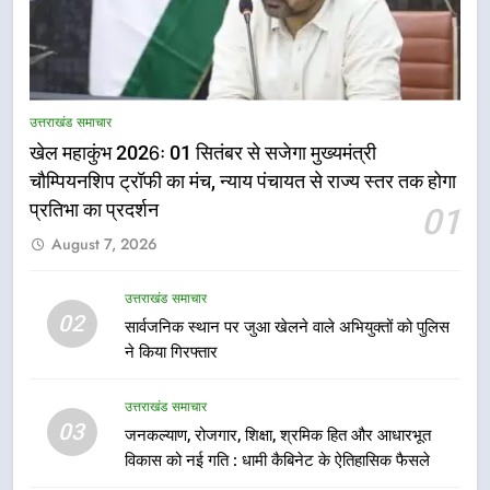
5
राष्ट्रीय हथकरघा दिवस पर मुख्यमंत्री
उत्तराखंड समाचार
धामी ने उत्कृष्ट बुनकरों और हस्तशिल्प
खेल महाकुंभ 2026ः 01 सितंबर से सजेगा मुख्यमंत्री
कारीगरों को किया सम्मानित
उत्तराखंड समाचार
चौम्पियनशिप ट्रॉफी का मंच, न्याय पंचायत से राज्य स्तर तक होगा
प्रतिभा का प्रदर्शन
01
6
August 7, 2026
उत्तराखंड कांग्रेस में बड़ा संगठनात्मक
फेरबदल, नई कार्यकारिणी और समितियों
का गठन
उत्तराखंड समाचार
उत्तराखंड समाचार
02
सार्वजनिक स्थान पर जुआ खेलने वाले अभियुक्तों को पुलिस
ने किया गिरफ्तार
7
मुख्यमंत्री धामी बोले- युवाओं को रोजगार
उत्तराखंड समाचार
देना सरकार की सर्वोच्च प्राथमिकता, आने
03
जनकल्याण, रोजगार, शिक्षा, श्रमिक हित और आधारभूत
वाले महीनों में हजारों पदों पर की जाएगी
उत्तराखंड समाचार
विकास को नई गति : धामी कैबिनेट के ऐतिहासिक फैसले
भर्ती