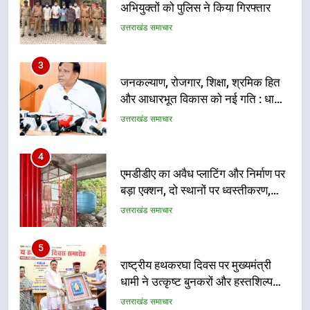
और आधारभूत विकास को नई गति : धामी
कैबिनेट के ऐतिहासिक फैसले
उत्तराखंड समाचार
4
एमडीडीए का अवैध प्लाटिंग और निर्माण पर
बड़ा एक्शन, दो स्थानों पर ध्वस्तीकरण,
मसूरी मार्ग पर अवैध निर्माण सील
उत्तराखंड समाचार
5
राष्ट्रीय हथकरघा दिवस पर मुख्यमंत्री
धामी ने उत्कृष्ट बुनकरों और हस्तशिल्प
कारीगरों को किया सम्मानित
उत्तराखंड समाचार
6
उत्तराखंड कांग्रेस में बड़ा संगठनात्मक
फेरबदल, नई कार्यकारिणी और समितियों
का गठन
उत्तराखंड समाचार