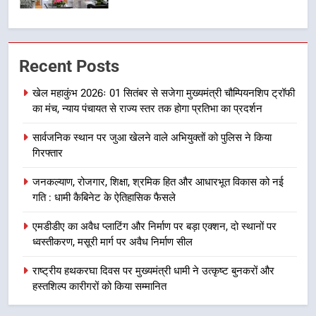
7
मुख्यमंत्री धामी बोले- युवाओं को रोजगार
Recent Posts
देना सरकार की सर्वोच्च प्राथमिकता, आने
वाले महीनों में हजारों पदों पर की जाएगी
उत्तराखंड समाचार
खेल महाकुंभ 2026ः 01 सितंबर से सजेगा मुख्यमंत्री चौम्पियनशिप ट्रॉफी
भर्ती
का मंच, न्याय पंचायत से राज्य स्तर तक होगा प्रतिभा का प्रदर्शन
8
सार्वजनिक स्थान पर जुआ खेलने वाले अभियुक्तों को पुलिस ने किया
दिल्ली-देहरादून आर्थिक कॉरिडोर से जुड़ी
गिरफ्तार
12 किमी ग्रीनफील्ड बाईपास परियोजना
का डीएम ने किया निरीक्षण; समयबद्ध एवं
उत्तराखंड समाचार
जनकल्याण, रोजगार, शिक्षा, श्रमिक हित और आधारभूत विकास को नई
गुणवत्तापूर्ण निर्माण सुनिश्चित करने के
गति : धामी कैबिनेट के ऐतिहासिक फैसले
निर्देश, सुरक्षा मानकों से कोई समझौता
1
नहींः डीएम
एमडीडीए का अवैध प्लाटिंग और निर्माण पर बड़ा एक्शन, दो स्थानों पर
खेल महाकुंभ 2026ः 01 सितंबर से सजेगा
ध्वस्तीकरण, मसूरी मार्ग पर अवैध निर्माण सील
मुख्यमंत्री चौम्पियनशिप ट्रॉफी का मंच,
न्याय पंचायत से राज्य स्तर तक होगा
राष्ट्रीय हथकरघा दिवस पर मुख्यमंत्री धामी ने उत्कृष्ट बुनकरों और
उत्तराखंड समाचार
प्रतिभा का प्रदर्शन
हस्तशिल्प कारीगरों को किया सम्मानित
2