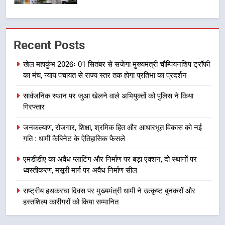
7
मुख्यमंत्री धामी बोले- युवाओं को रोजगार
Recent Posts
देना सरकार की सर्वोच्च प्राथमिकता, आने
वाले महीनों में हजारों पदों पर की जाएगी
उत्तराखंड समाचार
खेल महाकुंभ 2026ः 01 सितंबर से सजेगा मुख्यमंत्री चौम्पियनशिप ट्रॉफी
भर्ती
का मंच, न्याय पंचायत से राज्य स्तर तक होगा प्रतिभा का प्रदर्शन
8
सार्वजनिक स्थान पर जुआ खेलने वाले अभियुक्तों को पुलिस ने किया
दिल्ली-देहरादून आर्थिक कॉरिडोर से जुड़ी
गिरफ्तार
12 किमी ग्रीनफील्ड बाईपास परियोजना
का डीएम ने किया निरीक्षण; समयबद्ध एवं
उत्तराखंड समाचार
जनकल्याण, रोजगार, शिक्षा, श्रमिक हित और आधारभूत विकास को नई
गुणवत्तापूर्ण निर्माण सुनिश्चित करने के
गति : धामी कैबिनेट के ऐतिहासिक फैसले
निर्देश, सुरक्षा मानकों से कोई समझौता
1
नहींः डीएम
एमडीडीए का अवैध प्लाटिंग और निर्माण पर बड़ा एक्शन, दो स्थानों पर
खेल महाकुंभ 2026ः 01 सितंबर से सजेगा
ध्वस्तीकरण, मसूरी मार्ग पर अवैध निर्माण सील
मुख्यमंत्री चौम्पियनशिप ट्रॉफी का मंच,
न्याय पंचायत से राज्य स्तर तक होगा
राष्ट्रीय हथकरघा दिवस पर मुख्यमंत्री धामी ने उत्कृष्ट बुनकरों और
उत्तराखंड समाचार
प्रतिभा का प्रदर्शन
हस्तशिल्प कारीगरों को किया सम्मानित
2