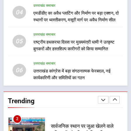
8
उत्तराखंड समाचार
दिल्ली-देहरादून आर्थिक कॉरिडोर से जुड़ी
04
एमडीडीए का अवैध प्लाटिंग और निर्माण पर बड़ा एक्शन, दो
12 किमी ग्रीनफील्ड बाईपास परियोजना
स्थानों पर ध्वस्तीकरण, मसूरी मार्ग पर अवैध निर्माण सील
का डीएम ने किया निरीक्षण; समयबद्ध एवं
उत्तराखंड समाचार
गुणवत्तापूर्ण निर्माण सुनिश्चित करने के
उत्तराखंड समाचार
निर्देश, सुरक्षा मानकों से कोई समझौता
05
1
राष्ट्रीय हथकरघा दिवस पर मुख्यमंत्री धामी ने उत्कृष्ट
नहींः डीएम
बुनकरों और हस्तशिल्प कारीगरों को किया सम्मानित
खेल महाकुंभ 2026ः 01 सितंबर से सजेगा
मुख्यमंत्री चौम्पियनशिप ट्रॉफी का मंच,
न्याय पंचायत से राज्य स्तर तक होगा
उत्तराखंड समाचार
उत्तराखंड समाचार
06
प्रतिभा का प्रदर्शन
उत्तराखंड कांग्रेस में बड़ा संगठनात्मक फेरबदल, नई
कार्यकारिणी और समितियों का गठन
2
सार्वजनिक स्थान पर जुआ खेलने वाले
अभियुक्तों को पुलिस ने किया गिरफ्तार
Trending
उत्तराखंड समाचार
3
जनकल्याण, रोजगार, शिक्षा, श्रमिक हित