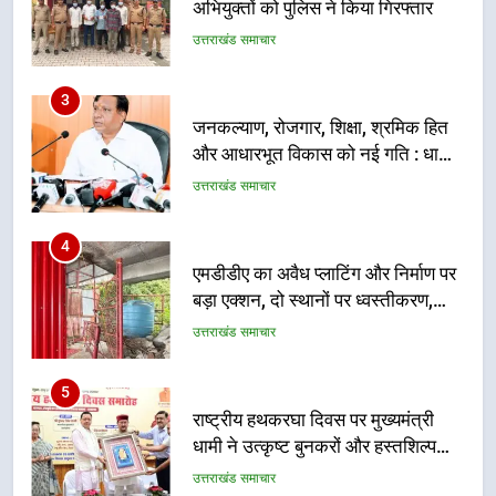
और आधारभूत विकास को नई गति : धामी
कैबिनेट के ऐतिहासिक फैसले
उत्तराखंड समाचार
4
एमडीडीए का अवैध प्लाटिंग और निर्माण पर
बड़ा एक्शन, दो स्थानों पर ध्वस्तीकरण,
मसूरी मार्ग पर अवैध निर्माण सील
उत्तराखंड समाचार
5
राष्ट्रीय हथकरघा दिवस पर मुख्यमंत्री
धामी ने उत्कृष्ट बुनकरों और हस्तशिल्प
कारीगरों को किया सम्मानित
उत्तराखंड समाचार
6
उत्तराखंड कांग्रेस में बड़ा संगठनात्मक
फेरबदल, नई कार्यकारिणी और समितियों
का गठन
उत्तराखंड समाचार