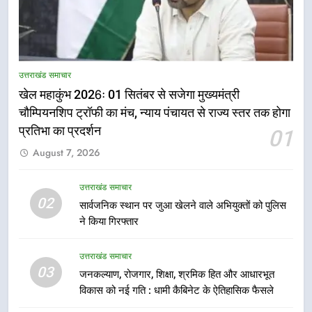
5
राष्ट्रीय हथकरघा दिवस पर मुख्यमंत्री
उत्तराखंड समाचार
धामी ने उत्कृष्ट बुनकरों और हस्तशिल्प
खेल महाकुंभ 2026ः 01 सितंबर से सजेगा मुख्यमंत्री
कारीगरों को किया सम्मानित
उत्तराखंड समाचार
चौम्पियनशिप ट्रॉफी का मंच, न्याय पंचायत से राज्य स्तर तक होगा
प्रतिभा का प्रदर्शन
01
6
August 7, 2026
उत्तराखंड कांग्रेस में बड़ा संगठनात्मक
फेरबदल, नई कार्यकारिणी और समितियों
का गठन
उत्तराखंड समाचार
उत्तराखंड समाचार
02
सार्वजनिक स्थान पर जुआ खेलने वाले अभियुक्तों को पुलिस
ने किया गिरफ्तार
7
मुख्यमंत्री धामी बोले- युवाओं को रोजगार
उत्तराखंड समाचार
देना सरकार की सर्वोच्च प्राथमिकता, आने
03
जनकल्याण, रोजगार, शिक्षा, श्रमिक हित और आधारभूत
वाले महीनों में हजारों पदों पर की जाएगी
उत्तराखंड समाचार
विकास को नई गति : धामी कैबिनेट के ऐतिहासिक फैसले
भर्ती