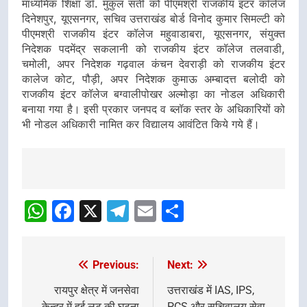
माध्यमिक शिक्षा डॉ. मुकुल सती को पीएमश्री राजकीय इंटर कॉलेज
दिनेशपुर, यूएसनगर, सचिव उत्तराखंड बोर्ड विनोद कुमार सिमल्टी को
पीएमश्री राजकीय इंटर कॉलेज महुवाडाबरा, यूएसनगर, संयुक्त
निदेशक पदमेंद्र सकलानी को राजकीय इंटर कॉलेज तलवाडी,
चमोली, अपर निदेशक गढ़वाल कंचन देवराड़ी को राजकीय इंटर
कालेज कोट, पौड़ी, अपर निदेशक कुमाऊ अम्बादत्त बलोदी को
राजकीय इंटर कॉलेज बग्वालीपोखर अल्मोड़ा का नोडल अधिकारी
बनाया गया है। इसी प्रकार जनपद व ब्लॉक स्तर के अधिकारियों को
भी नोडल अधिकारी नामित कर विद्यालय आवंटित किये गये हैं।
Post
Navigation
WhatsApp
Facebook
X
Telegram
Email
Share
Previous:
Next:
Post
navigation
रायपुर क्षेत्र में जनसेवा
उत्तराखंड में IAS, IPS,
केन्द्र में हुई लूट की घटना
PCS और सचिवालय सेवा