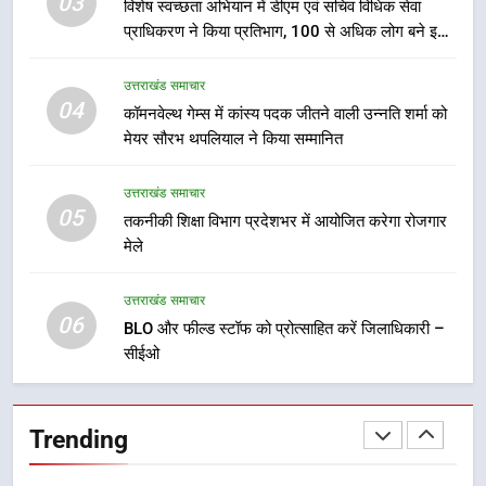
03
विशेष स्वच्छता अभियान में डीएम एवं सचिव विधिक सेवा
होंगे देशभक्ति के विविध कार्यक्रम
उत्तराखंड समाचार
प्राधिकरण ने किया प्रतिभाग, 100 से अधिक लोग बने इस
अभियान का हिस्सा
8
उत्तराखंड समाचार
कावड़ मेले को सकुशल रूप से संपन्न कराने
04
कॉमनवेल्थ गेम्स में कांस्य पदक जीतने वाली उन्नति शर्मा को
के लिए खुद मैदान में उतरे एसएसपी दून
मेयर सौरभ थपलियाल ने किया सम्मानित
उत्तराखंड समाचार
उत्तराखंड समाचार
05
1
तकनीकी शिक्षा विभाग प्रदेशभर में आयोजित करेगा रोजगार
मेले
मुख्यमंत्री ने हर घर तिरंगा यात्रा
कार्यक्रम में किया प्रतिभाग, प्रदेशवासियों
से स्वतंत्रता दिवस पर अपने घरों में तिरंगा
उत्तराखंड समाचार
उत्तराखंड समाचार
06
फहराने का किया आवाह्न
BLO और फील्ड स्टॉफ को प्रोत्साहित करें जिलाधिकारी –
सीईओ
2
अवैध रूप से सट्टा खिलाने वाले अभियुक्त
को पुलिस ने किया गिरफ्तार
Trending
उत्तराखंड समाचार