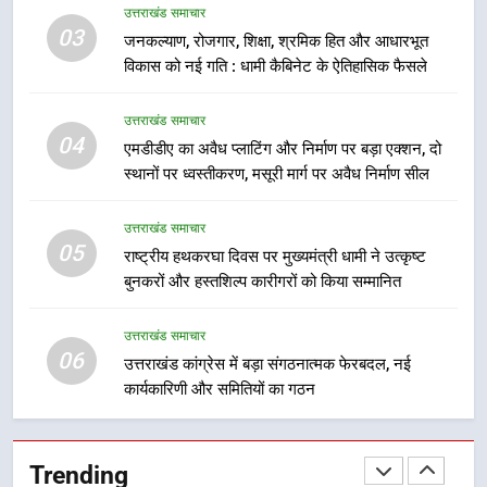
मुख्यमंत्री धामी बोले- युवाओं को रोजगार
उत्तराखंड समाचार
देना सरकार की सर्वोच्च प्राथमिकता, आने
03
जनकल्याण, रोजगार, शिक्षा, श्रमिक हित और आधारभूत
वाले महीनों में हजारों पदों पर की जाएगी
उत्तराखंड समाचार
विकास को नई गति : धामी कैबिनेट के ऐतिहासिक फैसले
भर्ती
8
उत्तराखंड समाचार
04
दिल्ली-देहरादून आर्थिक कॉरिडोर से जुड़ी
एमडीडीए का अवैध प्लाटिंग और निर्माण पर बड़ा एक्शन, दो
12 किमी ग्रीनफील्ड बाईपास परियोजना
स्थानों पर ध्वस्तीकरण, मसूरी मार्ग पर अवैध निर्माण सील
का डीएम ने किया निरीक्षण; समयबद्ध एवं
उत्तराखंड समाचार
गुणवत्तापूर्ण निर्माण सुनिश्चित करने के
उत्तराखंड समाचार
निर्देश, सुरक्षा मानकों से कोई समझौता
05
राष्ट्रीय हथकरघा दिवस पर मुख्यमंत्री धामी ने उत्कृष्ट
1
नहींः डीएम
बुनकरों और हस्तशिल्प कारीगरों को किया सम्मानित
खेल महाकुंभ 2026ः 01 सितंबर से सजेगा
मुख्यमंत्री चौम्पियनशिप ट्रॉफी का मंच,
उत्तराखंड समाचार
न्याय पंचायत से राज्य स्तर तक होगा
उत्तराखंड समाचार
06
उत्तराखंड कांग्रेस में बड़ा संगठनात्मक फेरबदल, नई
प्रतिभा का प्रदर्शन
कार्यकारिणी और समितियों का गठन
2
सार्वजनिक स्थान पर जुआ खेलने वाले
अभियुक्तों को पुलिस ने किया गिरफ्तार
Trending