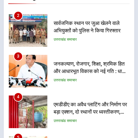
उत्तराखंड समाचार
3
जनकल्याण, रोजगार, शिक्षा, श्रमिक हित
और आधारभूत विकास को नई गति : धामी
कैबिनेट के ऐतिहासिक फैसले
उत्तराखंड समाचार
4
एमडीडीए का अवैध प्लाटिंग और निर्माण पर
बड़ा एक्शन, दो स्थानों पर ध्वस्तीकरण,
मसूरी मार्ग पर अवैध निर्माण सील
उत्तराखंड समाचार
5
राष्ट्रीय हथकरघा दिवस पर मुख्यमंत्री
धामी ने उत्कृष्ट बुनकरों और हस्तशिल्प
कारीगरों को किया सम्मानित
उत्तराखंड समाचार