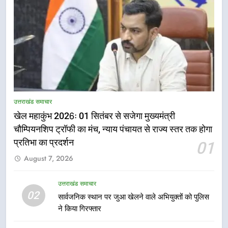
5
राष्ट्रीय हथकरघा दिवस पर मुख्यमंत्री
उत्तराखंड समाचार
धामी ने उत्कृष्ट बुनकरों और हस्तशिल्प
खेल महाकुंभ 2026ः 01 सितंबर से सजेगा मुख्यमंत्री
कारीगरों को किया सम्मानित
उत्तराखंड समाचार
चौम्पियनशिप ट्रॉफी का मंच, न्याय पंचायत से राज्य स्तर तक होगा
प्रतिभा का प्रदर्शन
01
6
August 7, 2026
उत्तराखंड कांग्रेस में बड़ा संगठनात्मक
फेरबदल, नई कार्यकारिणी और समितियों
उत्तराखंड समाचार
का गठन
उत्तराखंड समाचार
02
सार्वजनिक स्थान पर जुआ खेलने वाले अभियुक्तों को पुलिस
ने किया गिरफ्तार
7