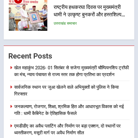
6
उत्तराखंड कांग्रेस में बड़ा संगठनात्मक
फेरबदल, नई कार्यकारिणी और समितियों
का गठन
उत्तराखंड समाचार
7
मुख्यमंत्री धामी बोले- युवाओं को रोजगार
Recent Posts
देना सरकार की सर्वोच्च प्राथमिकता, आने
वाले महीनों में हजारों पदों पर की जाएगी
उत्तराखंड समाचार
खेल महाकुंभ 2026ः 01 सितंबर से सजेगा मुख्यमंत्री चौम्पियनशिप ट्रॉफी
भर्ती
का मंच, न्याय पंचायत से राज्य स्तर तक होगा प्रतिभा का प्रदर्शन
8
सार्वजनिक स्थान पर जुआ खेलने वाले अभियुक्तों को पुलिस ने किया
दिल्ली-देहरादून आर्थिक कॉरिडोर से जुड़ी
गिरफ्तार
12 किमी ग्रीनफील्ड बाईपास परियोजना
का डीएम ने किया निरीक्षण; समयबद्ध एवं
उत्तराखंड समाचार
जनकल्याण, रोजगार, शिक्षा, श्रमिक हित और आधारभूत विकास को नई
गुणवत्तापूर्ण निर्माण सुनिश्चित करने के
गति : धामी कैबिनेट के ऐतिहासिक फैसले
निर्देश, सुरक्षा मानकों से कोई समझौता
1
एमडीडीए का अवैध प्लाटिंग और निर्माण पर बड़ा एक्शन, दो स्थानों पर
नहींः डीएम
खेल महाकुंभ 2026ः 01 सितंबर से सजेगा
ध्वस्तीकरण, मसूरी मार्ग पर अवैध निर्माण सील