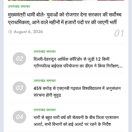
उत्तराखंड समाचार
मुख्यमंत्री धामी बोले- युवाओं को रोजगार देना सरकार की सर्वोच्च
प्राथमिकता, आने वाले महीनों में हजारों पदों पर की जाएगी भर्ती
5
01
August 6, 2026
एमडीडीए बोर्ड बैठक में 25 विकास प्रस्तावों
को मिली मंजूरी, देहरादून-मसूरी के
नियोजित विकास को मिलेगी रफ्तार
उत्तराखंड समाचार
उत्तराखंड समाचार
02
दिल्ली-देहरादून आर्थिक कॉरिडोर से जुड़ी 12 किमी
ग्रीनफील्ड बाईपास परियोजना का डीएम ने किया निरीक्षण;
6
समयबद्ध एवं गुणवत्तापूर्ण निर्माण सुनिश्चित करने के निर्देश,
मुख्यमंत्री पुष्कर सिंह धामी के दिशा-निर्देशों
सुरक्षा मानकों से कोई समझौता नहींः डीएम
उत्तराखंड समाचार
में पीएम आवास योजना (शहरी) की प्रगति
03
459 करोड़ से एचएनबी गढ़वाल विश्वविद्यालय में अनुसंधान
की हुई समीक्षा
उत्तराखंड समाचार
संरचना होगी सुदृढ
7
उत्तराखंड समाचार
बैरागीवाला हत्याकांड के फरार चल रहे
04
भारी से बहुत भारी वर्षा की चेतावनी के बीच जिला प्रशासन
अभियुक्त को दून पुलिस ने हरिद्वार से किया
अलर्ट, सभी विभागों को हाई अलर्ट पर रहने के निर्देश
गिरफ्तार
उत्तराखंड समाचार