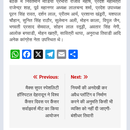
बैठक में निवर्तमान मीडिया प्रभारी राजीव महर्षि, प्रदेश महामंत्री
राजेन्द्र शाह, पूर्व महानगर अध्यक्ष लालचन्द शर्मा, प्रदेश उपाध्यक्ष
पूरन सिंह रावत, दर्शन लाल, प्रीतम आर्य, प्रशान्त खंडूरी, यशपाल
चौहान, सुनित सिंह राठौर, सुलेमान अली, मोहन काला, विपुल जैन,
भगवती प्रसाद सेमवाल, सोहन लाल रतूड़ी, अवतार सिंह नेगी,
आलोक बगवाडी, मोहन खत्री, सावित्री थापा, अनुराधा तिवाडी आदि
अनेक कांग्रेस नेता उपस्थित थे।
WhatsApp
Facebook
X
Telegram
Email
Share
Previous:
Next:
Post
navigation
मैक्स सुपर स्पेशलिटी
नियमों की अनदेखी कर
हॉस्पिटल देहरादून ने विश्व
अवैध प्लॉटिंग व निर्माण
कैंसर दिवस पर कैंसर
करने की अनुमति किसी भी
सर्वाइवर्स मीट का किया
व्यक्ति को नहीं दी जाएगी-
आयोजन
बंशीधर तिवारी