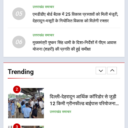
उत्तराखंड समाचार
05
8
एमडीडीए बोर्ड बैठक में 25 विकास प्रस्तावों को मिली मंजूरी,
देहरादून-मसूरी के नियोजित विकास को मिलेगी रफ्तार
भारी बारिश का अलर्ट! 6 अगस्त को
देहरादून में स्कूल बंद
उत्तराखंड समाचार
उत्तराखंड समाचार
06
मुख्यमंत्री पुष्कर सिंह धामी के दिशा-निर्देशों में पीएम आवास
योजना (शहरी) की प्रगति की हुई समीक्षा
1
मुख्यमंत्री धामी बोले- युवाओं को रोजगार
देना सरकार की सर्वोच्च प्राथमिकता, आने
Trending
वाले महीनों में हजारों पदों पर की जाएगी
उत्तराखंड समाचार
भर्ती
2
दिल्ली-देहरादून आर्थिक कॉरिडोर से जुड़ी
12 किमी ग्रीनफील्ड बाईपास परियोजना
का डीएम ने किया निरीक्षण; समयबद्ध एवं
उत्तराखंड समाचार
गुणवत्तापूर्ण निर्माण सुनिश्चित करने के
निर्देश, सुरक्षा मानकों से कोई समझौता
3