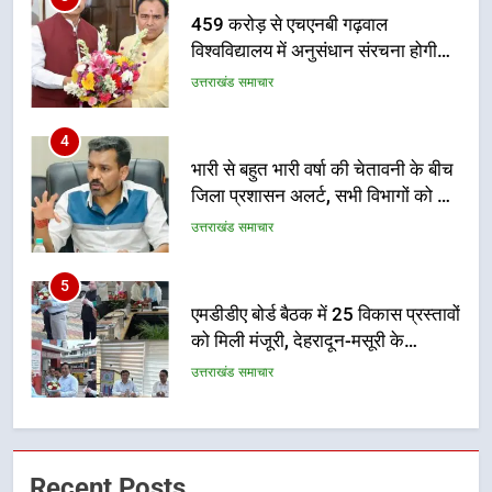
नहींः डीएम
459 करोड़ से एचएनबी गढ़वाल
विश्वविद्यालय में अनुसंधान संरचना होगी
सुदृढ
उत्तराखंड समाचार
4
भारी से बहुत भारी वर्षा की चेतावनी के बीच
जिला प्रशासन अलर्ट, सभी विभागों को हाई
अलर्ट पर रहने के निर्देश
उत्तराखंड समाचार
5
एमडीडीए बोर्ड बैठक में 25 विकास प्रस्तावों
को मिली मंजूरी, देहरादून-मसूरी के
नियोजित विकास को मिलेगी रफ्तार
उत्तराखंड समाचार
6
मुख्यमंत्री पुष्कर सिंह धामी के दिशा-निर्देशों
Recent Posts
में पीएम आवास योजना (शहरी) की प्रगति