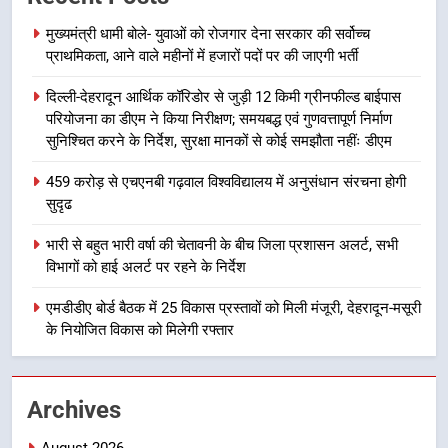
की हुई समीक्षा
उत्तराखंड समाचार
मुख्यमंत्री धामी बोले- युवाओं को रोजगार देना सरकार की सर्वोच्च
प्राथमिकता, आने वाले महीनों में हजारों पदों पर की जाएगी भर्ती
7
दिल्ली-देहरादून आर्थिक कॉरिडोर से जुड़ी 12 किमी ग्रीनफील्ड बाईपास
बैरागीवाला हत्याकांड के फरार चल रहे
परियोजना का डीएम ने किया निरीक्षण; समयबद्ध एवं गुणवत्तापूर्ण निर्माण
अभियुक्त को दून पुलिस ने हरिद्वार से किया
सुनिश्चित करने के निर्देश, सुरक्षा मानकों से कोई समझौता नहींः डीएम
गिरफ्तार
उत्तराखंड समाचार
459 करोड़ से एचएनबी गढ़वाल विश्वविद्यालय में अनुसंधान संरचना होगी
सुदृढ
8
भारी बारिश का अलर्ट! 6 अगस्त को
भारी से बहुत भारी वर्षा की चेतावनी के बीच जिला प्रशासन अलर्ट, सभी
देहरादून में स्कूल बंद
विभागों को हाई अलर्ट पर रहने के निर्देश
उत्तराखंड समाचार
एमडीडीए बोर्ड बैठक में 25 विकास प्रस्तावों को मिली मंजूरी, देहरादून-मसूरी
के नियोजित विकास को मिलेगी रफ्तार
1
मुख्यमंत्री धामी बोले- युवाओं को रोजगार
देना सरकार की सर्वोच्च प्राथमिकता, आने
Archives
वाले महीनों में हजारों पदों पर की जाएगी
उत्तराखंड समाचार
भर्ती