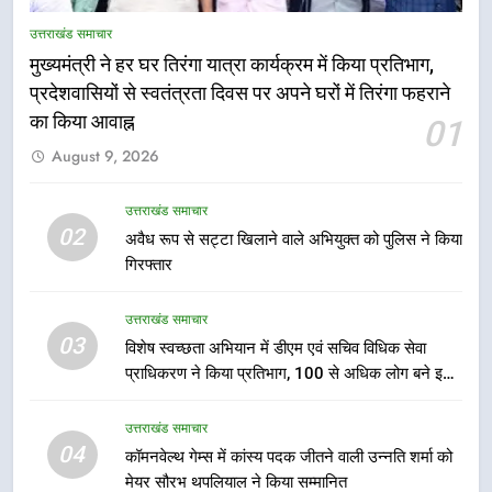
तकनीकी शिक्षा विभाग प्रदेशभर में
उत्तराखंड समाचार
आयोजित करेगा रोजगार मेले
मुख्यमंत्री ने हर घर तिरंगा यात्रा कार्यक्रम में किया प्रतिभाग,
उत्तराखंड समाचार
प्रदेशवासियों से स्वतंत्रता दिवस पर अपने घरों में तिरंगा फहराने
का किया आवाह्न
01
6
August 9, 2026
BLO और फील्ड स्टॉफ को प्रोत्साहित करें
जिलाधिकारी – सीईओ
उत्तराखंड समाचार
उत्तराखंड समाचार
02
अवैध रूप से सट्टा खिलाने वाले अभियुक्त को पुलिस ने किया
गिरफ्तार
7
हर घर तिरंगा अभियान को जन-जन तक
उत्तराखंड समाचार
पहुंचाने की तैयारी, 9 से 17 अगस्त तक
03
विशेष स्वच्छता अभियान में डीएम एवं सचिव विधिक सेवा
होंगे देशभक्ति के विविध कार्यक्रम
उत्तराखंड समाचार
प्राधिकरण ने किया प्रतिभाग, 100 से अधिक लोग बने इस
अभियान का हिस्सा
8
उत्तराखंड समाचार
कावड़ मेले को सकुशल रूप से संपन्न कराने
04
कॉमनवेल्थ गेम्स में कांस्य पदक जीतने वाली उन्नति शर्मा को
के लिए खुद मैदान में उतरे एसएसपी दून
मेयर सौरभ थपलियाल ने किया सम्मानित