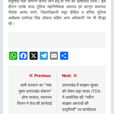
सकुशल मेला सम्पन्न कराए जाने हेतू मां गंगा का आशीर्वाद लिया। इस
दौरान उनके साथ पुलिस महानिरीक्षक अपराध एवं कानून व्यवस्था
नीलेश आनंद भरणे, जिलाधिकारी मयूर दीक्षित व वरिष्ठ पुलिस
अधीक्षक प्रमेन्द्र सिंह डोबाल सहित अन्य अधिकारी गण भी मौजूद
रहे।
Post
Navigation
WhatsApp
Facebook
X
Telegram
Email
Share
Previous:
Next:
Post
navigation
धामी सरकार का “नशा
उत्तराखंड में साइबर सुरक्षा
मुक्त उत्तराखंड संकल्प”
को लेकर बड़ा कदम, ITDA
होगा साकार, स्वास्थ्य
ने आयोजित की “नवीन
विभाग ने तेज़ की कार्रवाई
साइबर अपराधों की
प्रवृत्तियाँ” पर कार्यशाला