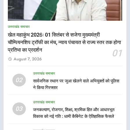
5
राष्ट्रीय हथकरघा दिवस पर मुख्यमंत्री
उत्तराखंड समाचार
धामी ने उत्कृष्ट बुनकरों और हस्तशिल्प
खेल महाकुंभ 2026ः 01 सितंबर से सजेगा मुख्यमंत्री
कारीगरों को किया सम्मानित
उत्तराखंड समाचार
चौम्पियनशिप ट्रॉफी का मंच, न्याय पंचायत से राज्य स्तर तक होगा
प्रतिभा का प्रदर्शन
01
6
August 7, 2026
उत्तराखंड कांग्रेस में बड़ा संगठनात्मक
फेरबदल, नई कार्यकारिणी और समितियों
का गठन
उत्तराखंड समाचार
उत्तराखंड समाचार
02
सार्वजनिक स्थान पर जुआ खेलने वाले अभियुक्तों को पुलिस
ने किया गिरफ्तार
7
मुख्यमंत्री धामी बोले- युवाओं को रोजगार
उत्तराखंड समाचार
देना सरकार की सर्वोच्च प्राथमिकता, आने
03
जनकल्याण, रोजगार, शिक्षा, श्रमिक हित और आधारभूत
वाले महीनों में हजारों पदों पर की जाएगी
उत्तराखंड समाचार
विकास को नई गति : धामी कैबिनेट के ऐतिहासिक फैसले
भर्ती
8