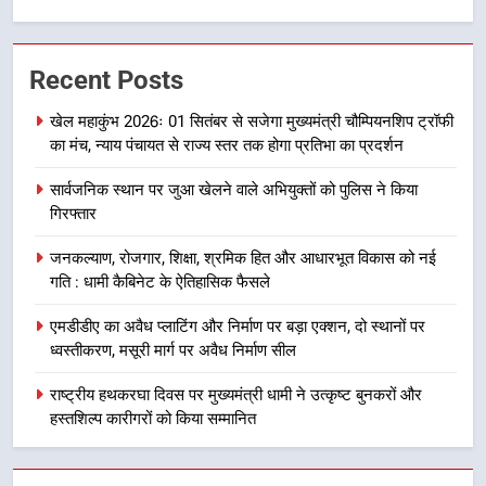
7
मुख्यमंत्री धामी बोले- युवाओं को रोजगार
Recent Posts
देना सरकार की सर्वोच्च प्राथमिकता, आने
वाले महीनों में हजारों पदों पर की जाएगी
उत्तराखंड समाचार
खेल महाकुंभ 2026ः 01 सितंबर से सजेगा मुख्यमंत्री चौम्पियनशिप ट्रॉफी
भर्ती
का मंच, न्याय पंचायत से राज्य स्तर तक होगा प्रतिभा का प्रदर्शन
8
सार्वजनिक स्थान पर जुआ खेलने वाले अभियुक्तों को पुलिस ने किया
दिल्ली-देहरादून आर्थिक कॉरिडोर से जुड़ी
गिरफ्तार
12 किमी ग्रीनफील्ड बाईपास परियोजना
का डीएम ने किया निरीक्षण; समयबद्ध एवं
उत्तराखंड समाचार
जनकल्याण, रोजगार, शिक्षा, श्रमिक हित और आधारभूत विकास को नई
गुणवत्तापूर्ण निर्माण सुनिश्चित करने के
गति : धामी कैबिनेट के ऐतिहासिक फैसले
निर्देश, सुरक्षा मानकों से कोई समझौता
1
नहींः डीएम
एमडीडीए का अवैध प्लाटिंग और निर्माण पर बड़ा एक्शन, दो स्थानों पर
खेल महाकुंभ 2026ः 01 सितंबर से सजेगा
ध्वस्तीकरण, मसूरी मार्ग पर अवैध निर्माण सील
मुख्यमंत्री चौम्पियनशिप ट्रॉफी का मंच,
न्याय पंचायत से राज्य स्तर तक होगा
राष्ट्रीय हथकरघा दिवस पर मुख्यमंत्री धामी ने उत्कृष्ट बुनकरों और
उत्तराखंड समाचार
प्रतिभा का प्रदर्शन
हस्तशिल्प कारीगरों को किया सम्मानित
2
सार्वजनिक स्थान पर जुआ खेलने वाले