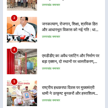
कैबिनेट के ऐतिहासिक फैसले
उत्तराखंड समाचार
4
एमडीडीए का अवैध प्लाटिंग और निर्माण पर
बड़ा एक्शन, दो स्थानों पर ध्वस्तीकरण,
मसूरी मार्ग पर अवैध निर्माण सील
उत्तराखंड समाचार
5
राष्ट्रीय हथकरघा दिवस पर मुख्यमंत्री
धामी ने उत्कृष्ट बुनकरों और हस्तशिल्प
कारीगरों को किया सम्मानित
उत्तराखंड समाचार
6
उत्तराखंड कांग्रेस में बड़ा संगठनात्मक
फेरबदल, नई कार्यकारिणी और समितियों
का गठन
उत्तराखंड समाचार