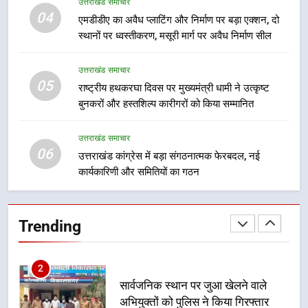
उत्तराखंड समाचार
दिल्ली-देहरादून आर्थिक कॉरिडोर से जुड़ी
04
एमडीडीए का अवैध प्लाटिंग और निर्माण पर बड़ा एक्शन, दो
12 किमी ग्रीनफील्ड बाईपास परियोजना
स्थानों पर ध्वस्तीकरण, मसूरी मार्ग पर अवैध निर्माण सील
का डीएम ने किया निरीक्षण; समयबद्ध एवं
उत्तराखंड समाचार
गुणवत्तापूर्ण निर्माण सुनिश्चित करने के
उत्तराखंड समाचार
निर्देश, सुरक्षा मानकों से कोई समझौता
05
1
राष्ट्रीय हथकरघा दिवस पर मुख्यमंत्री धामी ने उत्कृष्ट
नहींः डीएम
बुनकरों और हस्तशिल्प कारीगरों को किया सम्मानित
खेल महाकुंभ 2026ः 01 सितंबर से सजेगा
मुख्यमंत्री चौम्पियनशिप ट्रॉफी का मंच,
न्याय पंचायत से राज्य स्तर तक होगा
उत्तराखंड समाचार
उत्तराखंड समाचार
06
प्रतिभा का प्रदर्शन
उत्तराखंड कांग्रेस में बड़ा संगठनात्मक फेरबदल, नई
कार्यकारिणी और समितियों का गठन
2
सार्वजनिक स्थान पर जुआ खेलने वाले
अभियुक्तों को पुलिस ने किया गिरफ्तार
Trending
उत्तराखंड समाचार
3
जनकल्याण, रोजगार, शिक्षा, श्रमिक हित
और आधारभूत विकास को नई गति : धामी