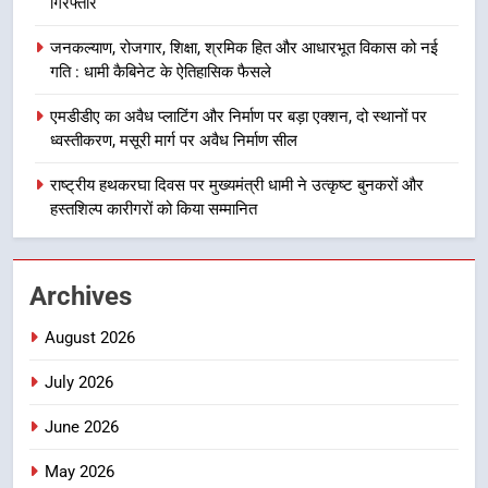
गिरफ्तार
12 किमी ग्रीनफील्ड बाईपास परियोजना
का डीएम ने किया निरीक्षण; समयबद्ध एवं
उत्तराखंड समाचार
जनकल्याण, रोजगार, शिक्षा, श्रमिक हित और आधारभूत विकास को नई
गुणवत्तापूर्ण निर्माण सुनिश्चित करने के
गति : धामी कैबिनेट के ऐतिहासिक फैसले
निर्देश, सुरक्षा मानकों से कोई समझौता
1
नहींः डीएम
एमडीडीए का अवैध प्लाटिंग और निर्माण पर बड़ा एक्शन, दो स्थानों पर
खेल महाकुंभ 2026ः 01 सितंबर से सजेगा
ध्वस्तीकरण, मसूरी मार्ग पर अवैध निर्माण सील
मुख्यमंत्री चौम्पियनशिप ट्रॉफी का मंच,
न्याय पंचायत से राज्य स्तर तक होगा
राष्ट्रीय हथकरघा दिवस पर मुख्यमंत्री धामी ने उत्कृष्ट बुनकरों और
उत्तराखंड समाचार
प्रतिभा का प्रदर्शन
हस्तशिल्प कारीगरों को किया सम्मानित
2
सार्वजनिक स्थान पर जुआ खेलने वाले
Archives
अभियुक्तों को पुलिस ने किया गिरफ्तार
उत्तराखंड समाचार
August 2026
July 2026
3
जनकल्याण, रोजगार, शिक्षा, श्रमिक हित
June 2026
और आधारभूत विकास को नई गति : धामी
कैबिनेट के ऐतिहासिक फैसले
May 2026
उत्तराखंड समाचार