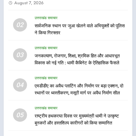
August 7, 2026
उत्तराखंड कांग्रेस में बड़ा संगठनात्मक
फेरबदल, नई कार्यकारिणी और समितियों
का गठन
उत्तराखंड समाचार
उत्तराखंड समाचार
02
सार्वजनिक स्थान पर जुआ खेलने वाले अभियुक्तों को पुलिस
ने किया गिरफ्तार
7
मुख्यमंत्री धामी बोले- युवाओं को रोजगार
उत्तराखंड समाचार
देना सरकार की सर्वोच्च प्राथमिकता, आने
03
जनकल्याण, रोजगार, शिक्षा, श्रमिक हित और आधारभूत
वाले महीनों में हजारों पदों पर की जाएगी
उत्तराखंड समाचार
विकास को नई गति : धामी कैबिनेट के ऐतिहासिक फैसले
भर्ती
8
उत्तराखंड समाचार
दिल्ली-देहरादून आर्थिक कॉरिडोर से जुड़ी
04
एमडीडीए का अवैध प्लाटिंग और निर्माण पर बड़ा एक्शन, दो
12 किमी ग्रीनफील्ड बाईपास परियोजना
स्थानों पर ध्वस्तीकरण, मसूरी मार्ग पर अवैध निर्माण सील
का डीएम ने किया निरीक्षण; समयबद्ध एवं
उत्तराखंड समाचार
गुणवत्तापूर्ण निर्माण सुनिश्चित करने के
उत्तराखंड समाचार
निर्देश, सुरक्षा मानकों से कोई समझौता
05
1
राष्ट्रीय हथकरघा दिवस पर मुख्यमंत्री धामी ने उत्कृष्ट
नहींः डीएम
बुनकरों और हस्तशिल्प कारीगरों को किया सम्मानित
खेल महाकुंभ 2026ः 01 सितंबर से सजेगा
मुख्यमंत्री चौम्पियनशिप ट्रॉफी का मंच,