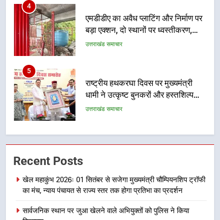
5
राष्ट्रीय हथकरघा दिवस पर मुख्यमंत्री
धामी ने उत्कृष्ट बुनकरों और हस्तशिल्प
कारीगरों को किया सम्मानित
उत्तराखंड समाचार
6
उत्तराखंड कांग्रेस में बड़ा संगठनात्मक
फेरबदल, नई कार्यकारिणी और समितियों
का गठन
उत्तराखंड समाचार
7
मुख्यमंत्री धामी बोले- युवाओं को रोजगार
Recent Posts
देना सरकार की सर्वोच्च प्राथमिकता, आने
वाले महीनों में हजारों पदों पर की जाएगी
उत्तराखंड समाचार
खेल महाकुंभ 2026ः 01 सितंबर से सजेगा मुख्यमंत्री चौम्पियनशिप ट्रॉफी
भर्ती
का मंच, न्याय पंचायत से राज्य स्तर तक होगा प्रतिभा का प्रदर्शन
8
सार्वजनिक स्थान पर जुआ खेलने वाले अभियुक्तों को पुलिस ने किया
दिल्ली-देहरादून आर्थिक कॉरिडोर से जुड़ी