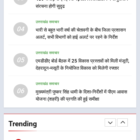
गिरफ्तार
उत्तराखंड समाचार
संरचना होगी सुदृढ
8
उत्तराखंड समाचार
भारी बारिश का अलर्ट! 6 अगस्त को
04
भारी से बहुत भारी वर्षा की चेतावनी के बीच जिला प्रशासन
देहरादून में स्कूल बंद
अलर्ट, सभी विभागों को हाई अलर्ट पर रहने के निर्देश
उत्तराखंड समाचार
उत्तराखंड समाचार
05
1
एमडीडीए बोर्ड बैठक में 25 विकास प्रस्तावों को मिली मंजूरी,
देहरादून-मसूरी के नियोजित विकास को मिलेगी रफ्तार
मुख्यमंत्री धामी बोले- युवाओं को रोजगार
देना सरकार की सर्वोच्च प्राथमिकता, आने
वाले महीनों में हजारों पदों पर की जाएगी
उत्तराखंड समाचार
उत्तराखंड समाचार
06
भर्ती
मुख्यमंत्री पुष्कर सिंह धामी के दिशा-निर्देशों में पीएम आवास
योजना (शहरी) की प्रगति की हुई समीक्षा
2
दिल्ली-देहरादून आर्थिक कॉरिडोर से जुड़ी
12 किमी ग्रीनफील्ड बाईपास परियोजना
Trending
का डीएम ने किया निरीक्षण; समयबद्ध एवं
उत्तराखंड समाचार
गुणवत्तापूर्ण निर्माण सुनिश्चित करने के
निर्देश, सुरक्षा मानकों से कोई समझौता