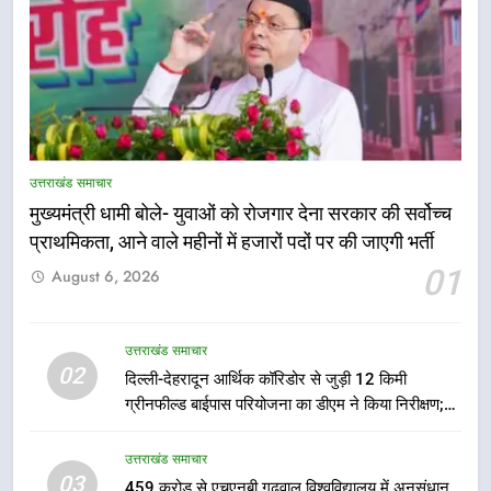
5
एमडीडीए बोर्ड बैठक में 25 विकास प्रस्तावों
को मिली मंजूरी, देहरादून-मसूरी के
उत्तराखंड समाचार
नियोजित विकास को मिलेगी रफ्तार
उत्तराखंड समाचार
मुख्यमंत्री धामी बोले- युवाओं को रोजगार देना सरकार की सर्वोच्च
प्राथमिकता, आने वाले महीनों में हजारों पदों पर की जाएगी भर्ती
6
01
August 6, 2026
मुख्यमंत्री पुष्कर सिंह धामी के दिशा-निर्देशों
में पीएम आवास योजना (शहरी) की प्रगति
की हुई समीक्षा
उत्तराखंड समाचार
उत्तराखंड समाचार
02
दिल्ली-देहरादून आर्थिक कॉरिडोर से जुड़ी 12 किमी
ग्रीनफील्ड बाईपास परियोजना का डीएम ने किया निरीक्षण;
7
समयबद्ध एवं गुणवत्तापूर्ण निर्माण सुनिश्चित करने के निर्देश,
बैरागीवाला हत्याकांड के फरार चल रहे
सुरक्षा मानकों से कोई समझौता नहींः डीएम
उत्तराखंड समाचार
अभियुक्त को दून पुलिस ने हरिद्वार से किया
03
459 करोड़ से एचएनबी गढ़वाल विश्वविद्यालय में अनुसंधान