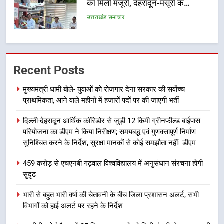
में पीएम आवास योजना (शहरी) की प्रगति
की हुई समीक्षा
उत्तराखंड समाचार
7
बैरागीवाला हत्याकांड के फरार चल रहे
Recent Posts
अभियुक्त को दून पुलिस ने हरिद्वार से किया
गिरफ्तार
उत्तराखंड समाचार
मुख्यमंत्री धामी बोले- युवाओं को रोजगार देना सरकार की सर्वोच्च
प्राथमिकता, आने वाले महीनों में हजारों पदों पर की जाएगी भर्ती
8
दिल्ली-देहरादून आर्थिक कॉरिडोर से जुड़ी 12 किमी ग्रीनफील्ड बाईपास
भारी बारिश का अलर्ट! 6 अगस्त को
परियोजना का डीएम ने किया निरीक्षण; समयबद्ध एवं गुणवत्तापूर्ण निर्माण
देहरादून में स्कूल बंद
सुनिश्चित करने के निर्देश, सुरक्षा मानकों से कोई समझौता नहींः डीएम
उत्तराखंड समाचार
459 करोड़ से एचएनबी गढ़वाल विश्वविद्यालय में अनुसंधान संरचना होगी
सुदृढ
1
मुख्यमंत्री धामी बोले- युवाओं को रोजगार
भारी से बहुत भारी वर्षा की चेतावनी के बीच जिला प्रशासन अलर्ट, सभी
देना सरकार की सर्वोच्च प्राथमिकता, आने
विभागों को हाई अलर्ट पर रहने के निर्देश
वाले महीनों में हजारों पदों पर की जाएगी
उत्तराखंड समाचार