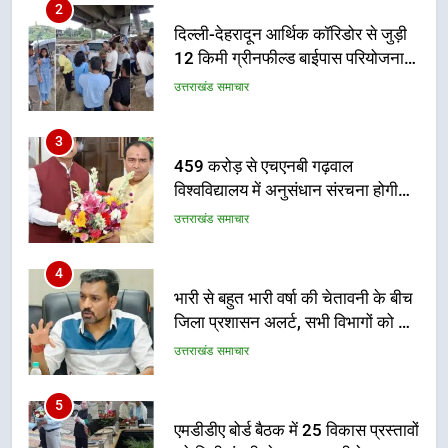
3
नहींः डीएम
459 करोड़ से एचएनबी गढ़वाल
विश्वविद्यालय में अनुसंधान संरचना होगी
सुदृढ
उत्तराखंड समाचार
4
भारी से बहुत भारी वर्षा की चेतावनी के बीच
जिला प्रशासन अलर्ट, सभी विभागों को हाई
अलर्ट पर रहने के निर्देश
उत्तराखंड समाचार
5
एमडीडीए बोर्ड बैठक में 25 विकास प्रस्तावों
को मिली मंजूरी, देहरादून-मसूरी के
नियोजित विकास को मिलेगी रफ्तार
उत्तराखंड समाचार
6
मुख्यमंत्री पुष्कर सिंह धामी के दिशा-निर्देशों