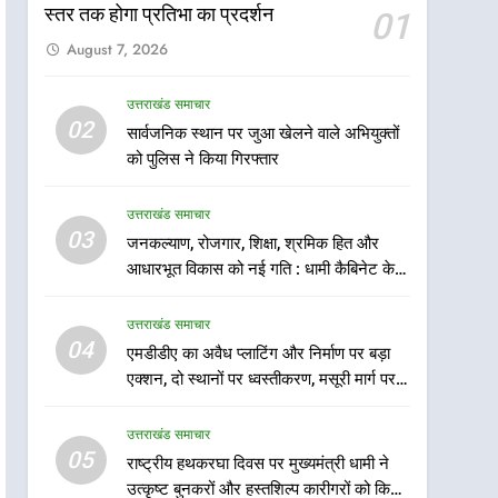
राष्ट्रीय हथकरघा दिवस पर
स्तर तक होगा प्रतिभा का प्रदर्शन
01
मुख्यमंत्री धामी ने उत्कृष्ट बुनकरों
August 7, 2026
और हस्तशिल्प कारीगरों को किया
उत्तराखंड समाचार
सम्मानित
उत्तराखंड समाचार
6
02
सार्वजनिक स्थान पर जुआ खेलने वाले अभियुक्तों
उत्तराखंड कांग्रेस में बड़ा
को पुलिस ने किया गिरफ्तार
संगठनात्मक फेरबदल, नई
कार्यकारिणी और समितियों का
उत्तराखंड समाचार
उत्तराखंड समाचार
गठन
03
जनकल्याण, रोजगार, शिक्षा, श्रमिक हित और
7
मुख्यमंत्री धामी बोले- युवाओं को
आधारभूत विकास को नई गति : धामी कैबिनेट के
रोजगार देना सरकार की सर्वोच्च
ऐतिहासिक फैसले
प्राथमिकता, आने वाले महीनों में
उत्तराखंड समाचार
उत्तराखंड समाचार
हजारों पदों पर की जाएगी भर्ती
04
एमडीडीए का अवैध प्लाटिंग और निर्माण पर बड़ा
8
एक्शन, दो स्थानों पर ध्वस्तीकरण, मसूरी मार्ग पर
दिल्ली-देहरादून आर्थिक कॉरिडोर
अवैध निर्माण सील
से जुड़ी 12 किमी ग्रीनफील्ड
उत्तराखंड समाचार
बाईपास परियोजना का डीएम ने
उत्तराखंड समाचार
05
राष्ट्रीय हथकरघा दिवस पर मुख्यमंत्री धामी ने
किया निरीक्षण; समयबद्ध एवं
उत्कृष्ट बुनकरों और हस्तशिल्प कारीगरों को किया