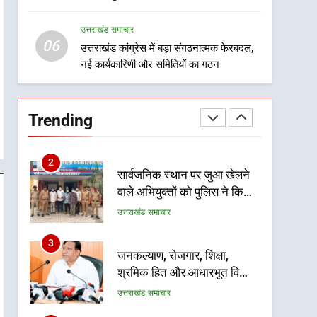
गुणवत्तापूर्ण निर्माण सुनिश्चित करने
1
सम्मानित
खेल महाकुंभ 2026ः 01 सितंबर
के निर्देश, सुरक्षा मानकों से कोई
उत्तराखंड समाचार
से सजेगा मुख्यमंत्री चौम्पियनशिप
समझौता नहींः डीएम
06
ट्रॉफी का मंच, न्याय पंचायत से
उत्तराखंड कांग्रेस में बड़ा संगठनात्मक फेरबदल,
उत्तराखंड समाचार
नई कार्यकारिणी और समितियों का गठन
राज्य स्तर तक होगा प्रतिभा का
प्रदर्शन
2
सार्वजनिक स्थान पर जुआ खेलने
वाले अभियुक्तों को पुलिस ने किया
Trending
गिरफ्तार
उत्तराखंड समाचार
3
जनकल्याण, रोजगार, शिक्षा,
श्रमिक हित और आधारभूत विकास
को नई गति : धामी कैबिनेट के
उत्तराखंड समाचार
ऐतिहासिक फैसले
4
एमडीडीए का अवैध प्लाटिंग और
निर्माण पर बड़ा एक्शन, दो स्थानों
पर ध्वस्तीकरण, मसूरी मार्ग पर
उत्तराखंड समाचार
अवैध निर्माण सील