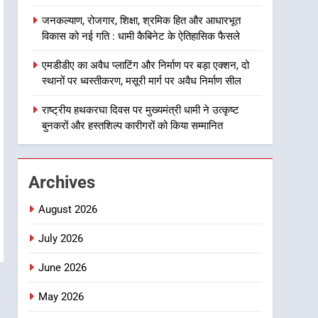
गुणवत्तापूर्ण निर्माण सुनिश्चित करने
1
जनकल्याण, रोजगार, शिक्षा, श्रमिक हित और आधारभूत
खेल महाकुंभ 2026ः 01 सितंबर
के निर्देश, सुरक्षा मानकों से कोई
विकास को नई गति : धामी कैबिनेट के ऐतिहासिक फैसले
से सजेगा मुख्यमंत्री चौम्पियनशिप
समझौता नहींः डीएम
ट्रॉफी का मंच, न्याय पंचायत से
उत्तराखंड समाचार
एमडीडीए का अवैध प्लाटिंग और निर्माण पर बड़ा एक्शन, दो
राज्य स्तर तक होगा प्रतिभा का
स्थानों पर ध्वस्तीकरण, मसूरी मार्ग पर अवैध निर्माण सील
प्रदर्शन
2
सार्वजनिक स्थान पर जुआ खेलने
राष्ट्रीय हथकरघा दिवस पर मुख्यमंत्री धामी ने उत्कृष्ट
वाले अभियुक्तों को पुलिस ने किया
बुनकरों और हस्तशिल्प कारीगरों को किया सम्मानित
गिरफ्तार
उत्तराखंड समाचार
3
Archives
जनकल्याण, रोजगार, शिक्षा,
श्रमिक हित और आधारभूत विकास
August 2026
को नई गति : धामी कैबिनेट के
उत्तराखंड समाचार
ऐतिहासिक फैसले
July 2026
4
June 2026
एमडीडीए का अवैध प्लाटिंग और
निर्माण पर बड़ा एक्शन, दो स्थानों
May 2026
पर ध्वस्तीकरण, मसूरी मार्ग पर
उत्तराखंड समाचार