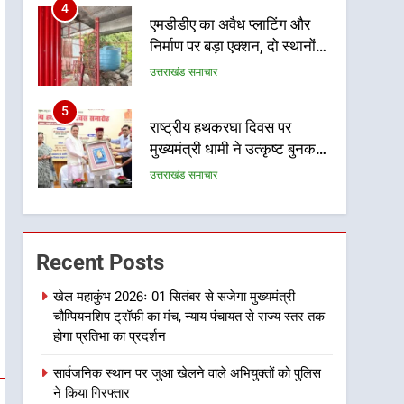
5
राष्ट्रीय हथकरघा दिवस पर
मुख्यमंत्री धामी ने उत्कृष्ट बुनकरों
और हस्तशिल्प कारीगरों को किया
उत्तराखंड समाचार
सम्मानित
6
उत्तराखंड कांग्रेस में बड़ा
संगठनात्मक फेरबदल, नई
कार्यकारिणी और समितियों का
उत्तराखंड समाचार
गठन
7
मुख्यमंत्री धामी बोले- युवाओं को
रोजगार देना सरकार की सर्वोच्च
Recent Posts
प्राथमिकता, आने वाले महीनों में
उत्तराखंड समाचार
हजारों पदों पर की जाएगी भर्ती
खेल महाकुंभ 2026ः 01 सितंबर से सजेगा मुख्यमंत्री
चौम्पियनशिप ट्रॉफी का मंच, न्याय पंचायत से राज्य स्तर तक
8
दिल्ली-देहरादून आर्थिक कॉरिडोर
होगा प्रतिभा का प्रदर्शन
से जुड़ी 12 किमी ग्रीनफील्ड
सार्वजनिक स्थान पर जुआ खेलने वाले अभियुक्तों को पुलिस
बाईपास परियोजना का डीएम ने
उत्तराखंड समाचार
ने किया गिरफ्तार
किया निरीक्षण; समयबद्ध एवं