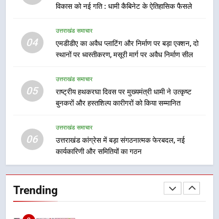
उत्तराखंड समाचार
विकास को नई गति : धामी कैबिनेट के ऐतिहासिक फैसले
भर्ती
8
उत्तराखंड समाचार
दिल्ली-देहरादून आर्थिक कॉरिडोर से जुड़ी
04
एमडीडीए का अवैध प्लाटिंग और निर्माण पर बड़ा एक्शन, दो
12 किमी ग्रीनफील्ड बाईपास परियोजना
स्थानों पर ध्वस्तीकरण, मसूरी मार्ग पर अवैध निर्माण सील
का डीएम ने किया निरीक्षण; समयबद्ध एवं
उत्तराखंड समाचार
गुणवत्तापूर्ण निर्माण सुनिश्चित करने के
उत्तराखंड समाचार
निर्देश, सुरक्षा मानकों से कोई समझौता
05
राष्ट्रीय हथकरघा दिवस पर मुख्यमंत्री धामी ने उत्कृष्ट
1
नहींः डीएम
बुनकरों और हस्तशिल्प कारीगरों को किया सम्मानित
खेल महाकुंभ 2026ः 01 सितंबर से सजेगा
मुख्यमंत्री चौम्पियनशिप ट्रॉफी का मंच,
न्याय पंचायत से राज्य स्तर तक होगा
उत्तराखंड समाचार
उत्तराखंड समाचार
06
प्रतिभा का प्रदर्शन
उत्तराखंड कांग्रेस में बड़ा संगठनात्मक फेरबदल, नई
कार्यकारिणी और समितियों का गठन
2
सार्वजनिक स्थान पर जुआ खेलने वाले
अभियुक्तों को पुलिस ने किया गिरफ्तार
Trending
उत्तराखंड समाचार