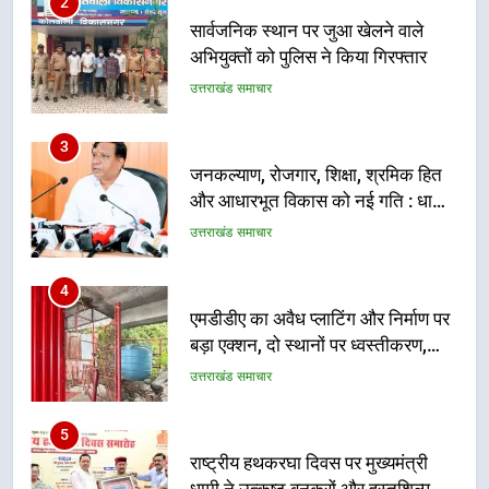
3
जनकल्याण, रोजगार, शिक्षा, श्रमिक हित
और आधारभूत विकास को नई गति : धामी
कैबिनेट के ऐतिहासिक फैसले
उत्तराखंड समाचार
4
एमडीडीए का अवैध प्लाटिंग और निर्माण पर
बड़ा एक्शन, दो स्थानों पर ध्वस्तीकरण,
मसूरी मार्ग पर अवैध निर्माण सील
उत्तराखंड समाचार
5
राष्ट्रीय हथकरघा दिवस पर मुख्यमंत्री
धामी ने उत्कृष्ट बुनकरों और हस्तशिल्प
कारीगरों को किया सम्मानित
उत्तराखंड समाचार
6
उत्तराखंड कांग्रेस में बड़ा संगठनात्मक