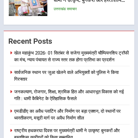
फेरबदल, नई कार्यकारिणी और समितियों
का गठन
उत्तराखंड समाचार
7
मुख्यमंत्री धामी बोले- युवाओं को रोजगार
Recent Posts
देना सरकार की सर्वोच्च प्राथमिकता, आने
वाले महीनों में हजारों पदों पर की जाएगी
उत्तराखंड समाचार
खेल महाकुंभ 2026ः 01 सितंबर से सजेगा मुख्यमंत्री चौम्पियनशिप ट्रॉफी
भर्ती
का मंच, न्याय पंचायत से राज्य स्तर तक होगा प्रतिभा का प्रदर्शन
8
सार्वजनिक स्थान पर जुआ खेलने वाले अभियुक्तों को पुलिस ने किया
दिल्ली-देहरादून आर्थिक कॉरिडोर से जुड़ी
गिरफ्तार
12 किमी ग्रीनफील्ड बाईपास परियोजना
का डीएम ने किया निरीक्षण; समयबद्ध एवं
उत्तराखंड समाचार
जनकल्याण, रोजगार, शिक्षा, श्रमिक हित और आधारभूत विकास को नई
गुणवत्तापूर्ण निर्माण सुनिश्चित करने के
गति : धामी कैबिनेट के ऐतिहासिक फैसले
निर्देश, सुरक्षा मानकों से कोई समझौता
1
नहींः डीएम
एमडीडीए का अवैध प्लाटिंग और निर्माण पर बड़ा एक्शन, दो स्थानों पर
खेल महाकुंभ 2026ः 01 सितंबर से सजेगा
ध्वस्तीकरण, मसूरी मार्ग पर अवैध निर्माण सील
मुख्यमंत्री चौम्पियनशिप ट्रॉफी का मंच,
न्याय पंचायत से राज्य स्तर तक होगा
राष्ट्रीय हथकरघा दिवस पर मुख्यमंत्री धामी ने उत्कृष्ट बुनकरों और
उत्तराखंड समाचार
प्रतिभा का प्रदर्शन
हस्तशिल्प कारीगरों को किया सम्मानित