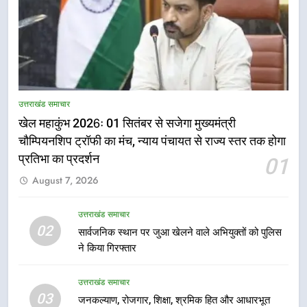
5
राष्ट्रीय हथकरघा दिवस पर मुख्यमंत्री
उत्तराखंड समाचार
धामी ने उत्कृष्ट बुनकरों और हस्तशिल्प
खेल महाकुंभ 2026ः 01 सितंबर से सजेगा मुख्यमंत्री
कारीगरों को किया सम्मानित
उत्तराखंड समाचार
चौम्पियनशिप ट्रॉफी का मंच, न्याय पंचायत से राज्य स्तर तक होगा
प्रतिभा का प्रदर्शन
01
6
August 7, 2026
उत्तराखंड कांग्रेस में बड़ा संगठनात्मक
फेरबदल, नई कार्यकारिणी और समितियों
का गठन
उत्तराखंड समाचार
उत्तराखंड समाचार
02
सार्वजनिक स्थान पर जुआ खेलने वाले अभियुक्तों को पुलिस
ने किया गिरफ्तार
7
मुख्यमंत्री धामी बोले- युवाओं को रोजगार
उत्तराखंड समाचार
देना सरकार की सर्वोच्च प्राथमिकता, आने
03
जनकल्याण, रोजगार, शिक्षा, श्रमिक हित और आधारभूत
वाले महीनों में हजारों पदों पर की जाएगी