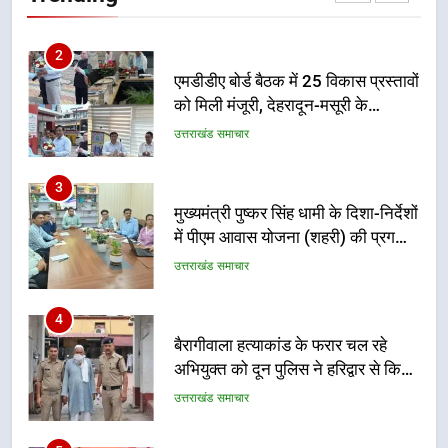
उत्तराखंड समाचार
3
मुख्यमंत्री पुष्कर सिंह धामी के दिशा-निर्देशों
में पीएम आवास योजना (शहरी) की प्रगति
की हुई समीक्षा
उत्तराखंड समाचार
4
बैरागीवाला हत्याकांड के फरार चल रहे
अभियुक्त को दून पुलिस ने हरिद्वार से किया
गिरफ्तार
उत्तराखंड समाचार
5
मुख्यमंत्री धामी की सुरक्षा प्राथमिकता:
सीसीटीवी, ड्रोन और स्वास्थ्य सेवाओं के
बीच शिवभक्तों के लिए बनाया सुरक्षित
उत्तराखंड समाचार
कांवड़ मार्ग