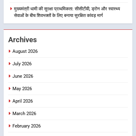
जिला प्रशासन अलर्ट, सभी विभागों को हाई
अलर्ट पर रहने के निर्देश
मुख्यमंत्री धामी की सुरक्षा प्राथमिकता: सीसीटीवी, ड्रोन और स्वास्थ्य
उत्तराखंड समाचार
सेवाओं के बीच शिवभक्तों के लिए बनाया सुरक्षित कांवड़ मार्ग
2
एमडीडीए बोर्ड बैठक में 25 विकास प्रस्तावों
Archives
को मिली मंजूरी, देहरादून-मसूरी के
नियोजित विकास को मिलेगी रफ्तार
उत्तराखंड समाचार
August 2026
July 2026
3
मुख्यमंत्री पुष्कर सिंह धामी के दिशा-निर्देशों
June 2026
में पीएम आवास योजना (शहरी) की प्रगति
की हुई समीक्षा
May 2026
उत्तराखंड समाचार
April 2026
4
बैरागीवाला हत्याकांड के फरार चल रहे
March 2026
अभियुक्त को दून पुलिस ने हरिद्वार से किया
February 2026
गिरफ्तार
उत्तराखंड समाचार