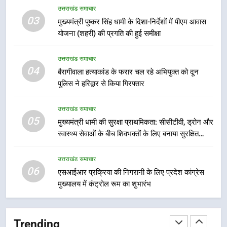
सड़क सुरक्षा पर डीएम का सख्त एक्शन,
उत्तराखंड समाचार
ब्लैक स्पॉट होंगे सुरक्षित, हर माह होगी
03
मुख्यमंत्री पुष्कर सिंह धामी के दिशा-निर्देशों में पीएम आवास
प्रगति समीक्षा
उत्तराखंड समाचार
योजना (शहरी) की प्रगति की हुई समीक्षा
8
उत्तराखंड समाचार
महाराज की राजस्थान के मुख्यमंत्री से
04
बैरागीवाला हत्याकांड के फरार चल रहे अभियुक्त को दून
शिष्टाचार भेंट पर्यटन और सांस्कृतिक
पुलिस ने हरिद्वार से किया गिरफ्तार
गतिविधियों के विस्तार पर हुई चर्चा
उत्तराखंड समाचार
उत्तराखंड समाचार
05
1
मुख्यमंत्री धामी की सुरक्षा प्राथमिकता: सीसीटीवी, ड्रोन और
स्वास्थ्य सेवाओं के बीच शिवभक्तों के लिए बनाया सुरक्षित
भारी से बहुत भारी वर्षा की चेतावनी के बीच
कांवड़ मार्ग
जिला प्रशासन अलर्ट, सभी विभागों को हाई
अलर्ट पर रहने के निर्देश
उत्तराखंड समाचार
उत्तराखंड समाचार
06
एसआईआर प्रक्रिया की निगरानी के लिए प्रदेश कांग्रेस
मुख्यालय में कंट्रोल रूम का शुभारंभ
2
एमडीडीए बोर्ड बैठक में 25 विकास प्रस्तावों
को मिली मंजूरी, देहरादून-मसूरी के
Trending
नियोजित विकास को मिलेगी रफ्तार