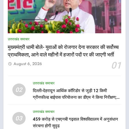
5
एमडीडीए बोर्ड बैठक में 25 विकास प्रस्तावों
को मिली मंजूरी, देहरादून-मसूरी के
उत्तराखंड समाचार
नियोजित विकास को मिलेगी रफ्तार
उत्तराखंड समाचार
मुख्यमंत्री धामी बोले- युवाओं को रोजगार देना सरकार की सर्वोच्च
प्राथमिकता, आने वाले महीनों में हजारों पदों पर की जाएगी भर्ती
6
01
August 6, 2026
मुख्यमंत्री पुष्कर सिंह धामी के दिशा-निर्देशों
में पीएम आवास योजना (शहरी) की प्रगति
की हुई समीक्षा
उत्तराखंड समाचार
उत्तराखंड समाचार
02
दिल्ली-देहरादून आर्थिक कॉरिडोर से जुड़ी 12 किमी
ग्रीनफील्ड बाईपास परियोजना का डीएम ने किया निरीक्षण;
7
समयबद्ध एवं गुणवत्तापूर्ण निर्माण सुनिश्चित करने के निर्देश,
बैरागीवाला हत्याकांड के फरार चल रहे
सुरक्षा मानकों से कोई समझौता नहींः डीएम
उत्तराखंड समाचार
अभियुक्त को दून पुलिस ने हरिद्वार से किया
03
459 करोड़ से एचएनबी गढ़वाल विश्वविद्यालय में अनुसंधान
गिरफ्तार
उत्तराखंड समाचार
संरचना होगी सुदृढ