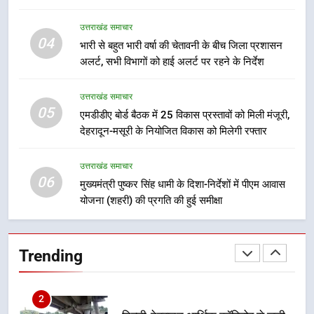
8
उत्तराखंड समाचार
भारी बारिश का अलर्ट! 6 अगस्त को
04
भारी से बहुत भारी वर्षा की चेतावनी के बीच जिला प्रशासन
देहरादून में स्कूल बंद
अलर्ट, सभी विभागों को हाई अलर्ट पर रहने के निर्देश
उत्तराखंड समाचार
उत्तराखंड समाचार
05
1
एमडीडीए बोर्ड बैठक में 25 विकास प्रस्तावों को मिली मंजूरी,
देहरादून-मसूरी के नियोजित विकास को मिलेगी रफ्तार
मुख्यमंत्री धामी बोले- युवाओं को रोजगार
देना सरकार की सर्वोच्च प्राथमिकता, आने
वाले महीनों में हजारों पदों पर की जाएगी
उत्तराखंड समाचार
उत्तराखंड समाचार
06
भर्ती
मुख्यमंत्री पुष्कर सिंह धामी के दिशा-निर्देशों में पीएम आवास
योजना (शहरी) की प्रगति की हुई समीक्षा
2
दिल्ली-देहरादून आर्थिक कॉरिडोर से जुड़ी
12 किमी ग्रीनफील्ड बाईपास परियोजना
Trending
का डीएम ने किया निरीक्षण; समयबद्ध एवं
उत्तराखंड समाचार
गुणवत्तापूर्ण निर्माण सुनिश्चित करने के
निर्देश, सुरक्षा मानकों से कोई समझौता
3
नहींः डीएम