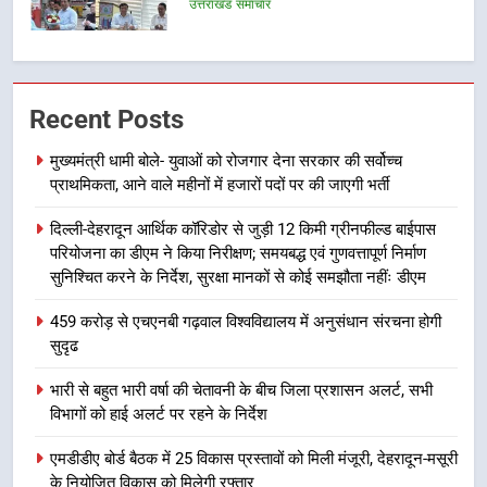
उत्तराखंड समाचार
7
बैरागीवाला हत्याकांड के फरार चल रहे
Recent Posts
अभियुक्त को दून पुलिस ने हरिद्वार से किया
गिरफ्तार
उत्तराखंड समाचार
मुख्यमंत्री धामी बोले- युवाओं को रोजगार देना सरकार की सर्वोच्च
प्राथमिकता, आने वाले महीनों में हजारों पदों पर की जाएगी भर्ती
8
दिल्ली-देहरादून आर्थिक कॉरिडोर से जुड़ी 12 किमी ग्रीनफील्ड बाईपास
भारी बारिश का अलर्ट! 6 अगस्त को
परियोजना का डीएम ने किया निरीक्षण; समयबद्ध एवं गुणवत्तापूर्ण निर्माण
देहरादून में स्कूल बंद
सुनिश्चित करने के निर्देश, सुरक्षा मानकों से कोई समझौता नहींः डीएम
उत्तराखंड समाचार
459 करोड़ से एचएनबी गढ़वाल विश्वविद्यालय में अनुसंधान संरचना होगी
सुदृढ
1
मुख्यमंत्री धामी बोले- युवाओं को रोजगार
भारी से बहुत भारी वर्षा की चेतावनी के बीच जिला प्रशासन अलर्ट, सभी
देना सरकार की सर्वोच्च प्राथमिकता, आने
विभागों को हाई अलर्ट पर रहने के निर्देश
वाले महीनों में हजारों पदों पर की जाएगी
उत्तराखंड समाचार
भर्ती
एमडीडीए बोर्ड बैठक में 25 विकास प्रस्तावों को मिली मंजूरी, देहरादून-मसूरी
के नियोजित विकास को मिलेगी रफ्तार