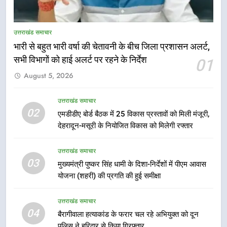
मुख्यमंत्री धामी की सुरक्षा प्राथमिकता:
सीसीटीवी, ड्रोन और स्वास्थ्य सेवाओं के
उत्तराखंड समाचार
बीच शिवभक्तों के लिए बनाया सुरक्षित
उत्तराखंड समाचार
कांवड़ मार्ग
भारी से बहुत भारी वर्षा की चेतावनी के बीच जिला प्रशासन अलर्ट,
सभी विभागों को हाई अलर्ट पर रहने के निर्देश
01
6
August 5, 2026
एसआईआर प्रक्रिया की निगरानी के लिए
प्रदेश कांग्रेस मुख्यालय में कंट्रोल रूम
का शुभारंभ
उत्तराखंड समाचार
उत्तराखंड समाचार
02
एमडीडीए बोर्ड बैठक में 25 विकास प्रस्तावों को मिली मंजूरी,
देहरादून-मसूरी के नियोजित विकास को मिलेगी रफ्तार
7
सड़क सुरक्षा पर डीएम का सख्त एक्शन,
उत्तराखंड समाचार
ब्लैक स्पॉट होंगे सुरक्षित, हर माह होगी
03
मुख्यमंत्री पुष्कर सिंह धामी के दिशा-निर्देशों में पीएम आवास
प्रगति समीक्षा
उत्तराखंड समाचार
योजना (शहरी) की प्रगति की हुई समीक्षा
8
उत्तराखंड समाचार
महाराज की राजस्थान के मुख्यमंत्री से
04
बैरागीवाला हत्याकांड के फरार चल रहे अभियुक्त को दून
शिष्टाचार भेंट पर्यटन और सांस्कृतिक
पुलिस ने हरिद्वार से किया गिरफ्तार