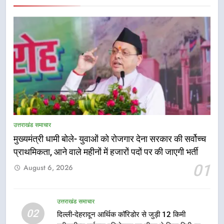
5
एमडीडीए बोर्ड बैठक में 25 विकास प्रस्तावों
को मिली मंजूरी, देहरादून-मसूरी के
उत्तराखंड समाचार
नियोजित विकास को मिलेगी रफ्तार
उत्तराखंड समाचार
मुख्यमंत्री धामी बोले- युवाओं को रोजगार देना सरकार की सर्वोच्च
प्राथमिकता, आने वाले महीनों में हजारों पदों पर की जाएगी भर्ती
6
01
August 6, 2026
मुख्यमंत्री पुष्कर सिंह धामी के दिशा-निर्देशों
में पीएम आवास योजना (शहरी) की प्रगति
की हुई समीक्षा
उत्तराखंड समाचार
उत्तराखंड समाचार
02
दिल्ली-देहरादून आर्थिक कॉरिडोर से जुड़ी 12 किमी