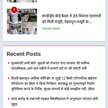
6
मुख्यमंत्री पुष्कर सिंह धामी के दिशा-निर्देशों
में पीएम आवास योजना (शहरी) की प्रगति
की हुई समीक्षा
उत्तराखंड समाचार
7
बैरागीवाला हत्याकांड के फरार चल रहे
Recent Posts
अभियुक्त को दून पुलिस ने हरिद्वार से किया
गिरफ्तार
उत्तराखंड समाचार
मुख्यमंत्री धामी बोले- युवाओं को रोजगार देना सरकार की सर्वोच्च
प्राथमिकता, आने वाले महीनों में हजारों पदों पर की जाएगी भर्ती
8
दिल्ली-देहरादून आर्थिक कॉरिडोर से जुड़ी 12 किमी ग्रीनफील्ड बाईपास
भारी बारिश का अलर्ट! 6 अगस्त को
परियोजना का डीएम ने किया निरीक्षण; समयबद्ध एवं गुणवत्तापूर्ण निर्माण
देहरादून में स्कूल बंद
सुनिश्चित करने के निर्देश, सुरक्षा मानकों से कोई समझौता नहींः डीएम
उत्तराखंड समाचार
459 करोड़ से एचएनबी गढ़वाल विश्वविद्यालय में अनुसंधान संरचना होगी
सुदृढ
1