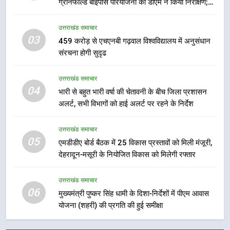
ग्रीनफील्ड बाईपास परियोजना का डीएम ने किया निरीक्षण;
7
समयबद्ध एवं गुणवत्तापूर्ण निर्माण सुनिश्चित करने के निर्देश,
बैरागीवाला हत्याकांड के फरार चल रहे
सुरक्षा मानकों से कोई समझौता नहींः डीएम
उत्तराखंड समाचार
अभियुक्त को दून पुलिस ने हरिद्वार से किया
03
459 करोड़ से एचएनबी गढ़वाल विश्वविद्यालय में अनुसंधान
गिरफ्तार
उत्तराखंड समाचार
संरचना होगी सुदृढ
8
उत्तराखंड समाचार
भारी बारिश का अलर्ट! 6 अगस्त को
04
भारी से बहुत भारी वर्षा की चेतावनी के बीच जिला प्रशासन
देहरादून में स्कूल बंद
अलर्ट, सभी विभागों को हाई अलर्ट पर रहने के निर्देश
उत्तराखंड समाचार
उत्तराखंड समाचार
05
1
एमडीडीए बोर्ड बैठक में 25 विकास प्रस्तावों को मिली मंजूरी,
देहरादून-मसूरी के नियोजित विकास को मिलेगी रफ्तार
मुख्यमंत्री धामी बोले- युवाओं को रोजगार
देना सरकार की सर्वोच्च प्राथमिकता, आने
वाले महीनों में हजारों पदों पर की जाएगी
उत्तराखंड समाचार
उत्तराखंड समाचार
06
भर्ती
मुख्यमंत्री पुष्कर सिंह धामी के दिशा-निर्देशों में पीएम आवास
योजना (शहरी) की प्रगति की हुई समीक्षा
2
दिल्ली-देहरादून आर्थिक कॉरिडोर से जुड़ी