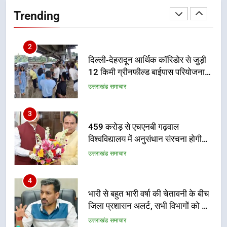
12 किमी ग्रीनफील्ड बाईपास परियोजना
Trending
का डीएम ने किया निरीक्षण; समयबद्ध एवं
उत्तराखंड समाचार
गुणवत्तापूर्ण निर्माण सुनिश्चित करने के
निर्देश, सुरक्षा मानकों से कोई समझौता
3
नहींः डीएम
459 करोड़ से एचएनबी गढ़वाल
विश्वविद्यालय में अनुसंधान संरचना होगी
सुदृढ
उत्तराखंड समाचार
4
भारी से बहुत भारी वर्षा की चेतावनी के बीच
जिला प्रशासन अलर्ट, सभी विभागों को हाई
अलर्ट पर रहने के निर्देश
उत्तराखंड समाचार
5
एमडीडीए बोर्ड बैठक में 25 विकास प्रस्तावों
को मिली मंजूरी, देहरादून-मसूरी के
नियोजित विकास को मिलेगी रफ्तार
उत्तराखंड समाचार