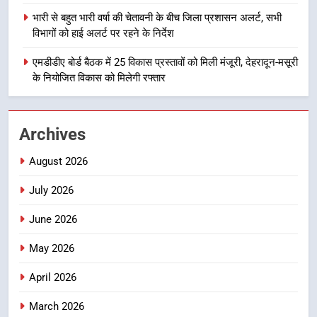
मुख्यमंत्री धामी बोले- युवाओं को रोजगार
भारी से बहुत भारी वर्षा की चेतावनी के बीच जिला प्रशासन अलर्ट, सभी
देना सरकार की सर्वोच्च प्राथमिकता, आने
विभागों को हाई अलर्ट पर रहने के निर्देश
वाले महीनों में हजारों पदों पर की जाएगी
उत्तराखंड समाचार
भर्ती
एमडीडीए बोर्ड बैठक में 25 विकास प्रस्तावों को मिली मंजूरी, देहरादून-मसूरी
के नियोजित विकास को मिलेगी रफ्तार
2
दिल्ली-देहरादून आर्थिक कॉरिडोर से जुड़ी
12 किमी ग्रीनफील्ड बाईपास परियोजना
Archives
का डीएम ने किया निरीक्षण; समयबद्ध एवं
उत्तराखंड समाचार
गुणवत्तापूर्ण निर्माण सुनिश्चित करने के
August 2026
निर्देश, सुरक्षा मानकों से कोई समझौता
3
नहींः डीएम
July 2026
459 करोड़ से एचएनबी गढ़वाल
विश्वविद्यालय में अनुसंधान संरचना होगी
June 2026
सुदृढ
उत्तराखंड समाचार
May 2026
4
April 2026
भारी से बहुत भारी वर्षा की चेतावनी के बीच
March 2026
जिला प्रशासन अलर्ट, सभी विभागों को हाई