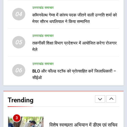
8
उत्तराखंड समाचार
कावड़ मेले को सकुशल रूप से संपन्न कराने
04
कॉमनवेल्थ गेम्स में कांस्य पदक जीतने वाली उन्नति शर्मा को
के लिए खुद मैदान में उतरे एसएसपी दून
मेयर सौरभ थपलियाल ने किया सम्मानित
उत्तराखंड समाचार
उत्तराखंड समाचार
05
1
तकनीकी शिक्षा विभाग प्रदेशभर में आयोजित करेगा रोजगार
मेले
मुख्यमंत्री ने हर घर तिरंगा यात्रा
कार्यक्रम में किया प्रतिभाग, प्रदेशवासियों
से स्वतंत्रता दिवस पर अपने घरों में तिरंगा
उत्तराखंड समाचार
उत्तराखंड समाचार
06
फहराने का किया आवाह्न
BLO और फील्ड स्टॉफ को प्रोत्साहित करें जिलाधिकारी –
सीईओ
2
अवैध रूप से सट्टा खिलाने वाले अभियुक्त
को पुलिस ने किया गिरफ्तार
Trending
उत्तराखंड समाचार
3
विशेष स्वच्छता अभियान में डीएम एवं सचिव