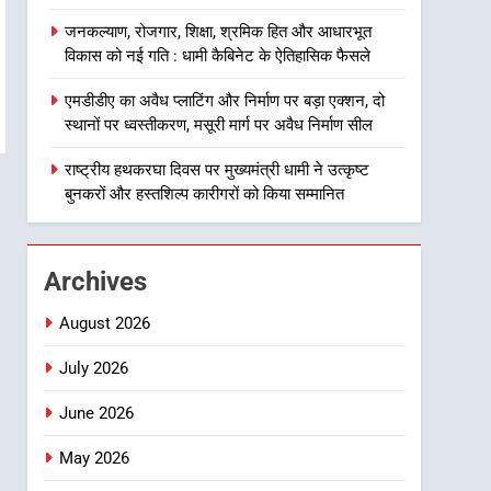
8
जनकल्याण, रोजगार, शिक्षा, श्रमिक हित और आधारभूत
दिल्ली-देहरादून आर्थिक कॉरिडोर
विकास को नई गति : धामी कैबिनेट के ऐतिहासिक फैसले
से जुड़ी 12 किमी ग्रीनफील्ड
बाईपास परियोजना का डीएम ने
उत्तराखंड समाचार
एमडीडीए का अवैध प्लाटिंग और निर्माण पर बड़ा एक्शन, दो
किया निरीक्षण; समयबद्ध एवं
स्थानों पर ध्वस्तीकरण, मसूरी मार्ग पर अवैध निर्माण सील
गुणवत्तापूर्ण निर्माण सुनिश्चित करने
1
खेल महाकुंभ 2026ः 01 सितंबर
राष्ट्रीय हथकरघा दिवस पर मुख्यमंत्री धामी ने उत्कृष्ट
के निर्देश, सुरक्षा मानकों से कोई
से सजेगा मुख्यमंत्री चौम्पियनशिप
बुनकरों और हस्तशिल्प कारीगरों को किया सम्मानित
समझौता नहींः डीएम
ट्रॉफी का मंच, न्याय पंचायत से
उत्तराखंड समाचार
राज्य स्तर तक होगा प्रतिभा का
प्रदर्शन
2
Archives
सार्वजनिक स्थान पर जुआ खेलने
वाले अभियुक्तों को पुलिस ने किया
August 2026
गिरफ्तार
उत्तराखंड समाचार
July 2026
3
June 2026
जनकल्याण, रोजगार, शिक्षा,
श्रमिक हित और आधारभूत विकास
May 2026
को नई गति : धामी कैबिनेट के
उत्तराखंड समाचार