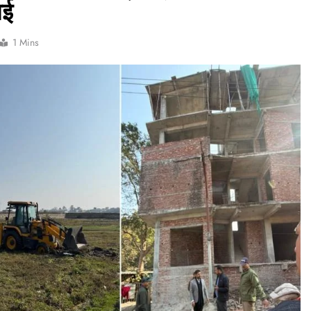
ाई
1 Mins