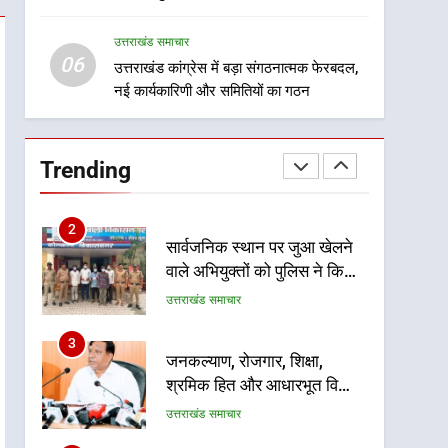
8
सम्मानित
दिल्ली-देहरादून आर्थिक कॉरिडोर
उत्तराखंड समाचार
से जुड़ी 12 किमी ग्रीनफील्ड
06
बाईपास परियोजना का डीएम ने
उत्तराखंड कांग्रेस में बड़ा संगठनात्मक फेरबदल,
उत्तराखंड समाचार
नई कार्यकारिणी और समितियों का गठन
किया निरीक्षण; समयबद्ध एवं
गुणवत्तापूर्ण निर्माण सुनिश्चित करने
1
खेल महाकुंभ 2026ः 01 सितंबर
के निर्देश, सुरक्षा मानकों से कोई
से सजेगा मुख्यमंत्री चौम्पियनशिप
समझौता नहींः डीएम
Trending
ट्रॉफी का मंच, न्याय पंचायत से
उत्तराखंड समाचार
राज्य स्तर तक होगा प्रतिभा का
प्रदर्शन
2
सार्वजनिक स्थान पर जुआ खेलने
वाले अभियुक्तों को पुलिस ने किया
गिरफ्तार
उत्तराखंड समाचार
3
जनकल्याण, रोजगार, शिक्षा,
श्रमिक हित और आधारभूत विकास
को नई गति : धामी कैबिनेट के
उत्तराखंड समाचार
ऐतिहासिक फैसले