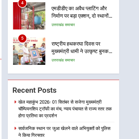
4
एमडीडीए का अवैध प्लाटिंग और
निर्माण पर बड़ा एक्शन, दो स्थानों
पर ध्वस्तीकरण, मसूरी मार्ग पर
उत्तराखंड समाचार
अवैध निर्माण सील
5
राष्ट्रीय हथकरघा दिवस पर
मुख्यमंत्री धामी ने उत्कृष्ट बुनकरों
और हस्तशिल्प कारीगरों को किया
उत्तराखंड समाचार
सम्मानित
6
उत्तराखंड कांग्रेस में बड़ा
संगठनात्मक फेरबदल, नई
Recent Posts
कार्यकारिणी और समितियों का
उत्तराखंड समाचार
गठन
खेल महाकुंभ 2026ः 01 सितंबर से सजेगा मुख्यमंत्री
चौम्पियनशिप ट्रॉफी का मंच, न्याय पंचायत से राज्य स्तर तक
7
मुख्यमंत्री धामी बोले- युवाओं को
होगा प्रतिभा का प्रदर्शन
रोजगार देना सरकार की सर्वोच्च
सार्वजनिक स्थान पर जुआ खेलने वाले अभियुक्तों को पुलिस
प्राथमिकता, आने वाले महीनों में
उत्तराखंड समाचार
ने किया गिरफ्तार
हजारों पदों पर की जाएगी भर्ती