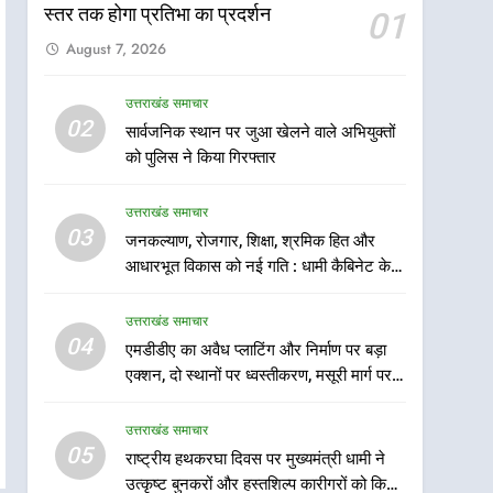
स्तर तक होगा प्रतिभा का प्रदर्शन
01
August 7, 2026
उत्तराखंड समाचार
5
02
सार्वजनिक स्थान पर जुआ खेलने वाले अभियुक्तों
राष्ट्रीय हथकरघा दिवस पर
को पुलिस ने किया गिरफ्तार
मुख्यमंत्री धामी ने उत्कृष्ट बुनकरों
और हस्तशिल्प कारीगरों को किया
उत्तराखंड समाचार
उत्तराखंड समाचार
सम्मानित
03
जनकल्याण, रोजगार, शिक्षा, श्रमिक हित और
6
उत्तराखंड कांग्रेस में बड़ा
आधारभूत विकास को नई गति : धामी कैबिनेट के
संगठनात्मक फेरबदल, नई
ऐतिहासिक फैसले
कार्यकारिणी और समितियों का
उत्तराखंड समाचार
उत्तराखंड समाचार
गठन
04
एमडीडीए का अवैध प्लाटिंग और निर्माण पर बड़ा
7
एक्शन, दो स्थानों पर ध्वस्तीकरण, मसूरी मार्ग पर
मुख्यमंत्री धामी बोले- युवाओं को
अवैध निर्माण सील
रोजगार देना सरकार की सर्वोच्च
उत्तराखंड समाचार
प्राथमिकता, आने वाले महीनों में
उत्तराखंड समाचार
05
राष्ट्रीय हथकरघा दिवस पर मुख्यमंत्री धामी ने
हजारों पदों पर की जाएगी भर्ती
उत्कृष्ट बुनकरों और हस्तशिल्प कारीगरों को किया