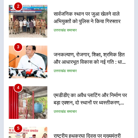
3
जनकल्याण, रोजगार, शिक्षा, श्रमिक हित
और आधारभूत विकास को नई गति : धामी
कैबिनेट के ऐतिहासिक फैसले
उत्तराखंड समाचार
4
एमडीडीए का अवैध प्लाटिंग और निर्माण पर
बड़ा एक्शन, दो स्थानों पर ध्वस्तीकरण,
मसूरी मार्ग पर अवैध निर्माण सील
उत्तराखंड समाचार
5
राष्ट्रीय हथकरघा दिवस पर मुख्यमंत्री
धामी ने उत्कृष्ट बुनकरों और हस्तशिल्प
कारीगरों को किया सम्मानित
उत्तराखंड समाचार
6
उत्तराखंड कांग्रेस में बड़ा संगठनात्मक