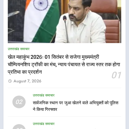
5
राष्ट्रीय हथकरघा दिवस पर मुख्यमंत्री
उत्तराखंड समाचार
धामी ने उत्कृष्ट बुनकरों और हस्तशिल्प
खेल महाकुंभ 2026ः 01 सितंबर से सजेगा मुख्यमंत्री
कारीगरों को किया सम्मानित
उत्तराखंड समाचार
चौम्पियनशिप ट्रॉफी का मंच, न्याय पंचायत से राज्य स्तर तक होगा
प्रतिभा का प्रदर्शन
01
6
August 7, 2026
उत्तराखंड कांग्रेस में बड़ा संगठनात्मक
फेरबदल, नई कार्यकारिणी और समितियों
का गठन
उत्तराखंड समाचार
उत्तराखंड समाचार
02
सार्वजनिक स्थान पर जुआ खेलने वाले अभियुक्तों को पुलिस
ने किया गिरफ्तार
7
मुख्यमंत्री धामी बोले- युवाओं को रोजगार
उत्तराखंड समाचार
देना सरकार की सर्वोच्च प्राथमिकता, आने