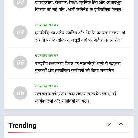
03
जनकल्याण, रोजगार, शिक्षा, श्रमिक हित और आधारभूत
वाले महीनों में हजारों पदों पर की जाएगी
उत्तराखंड समाचार
विकास को नई गति : धामी कैबिनेट के ऐतिहासिक फैसले
भर्ती
8
उत्तराखंड समाचार
दिल्ली-देहरादून आर्थिक कॉरिडोर से जुड़ी
04
एमडीडीए का अवैध प्लाटिंग और निर्माण पर बड़ा एक्शन, दो
12 किमी ग्रीनफील्ड बाईपास परियोजना
स्थानों पर ध्वस्तीकरण, मसूरी मार्ग पर अवैध निर्माण सील
का डीएम ने किया निरीक्षण; समयबद्ध एवं
उत्तराखंड समाचार
गुणवत्तापूर्ण निर्माण सुनिश्चित करने के
उत्तराखंड समाचार
निर्देश, सुरक्षा मानकों से कोई समझौता
05
1
राष्ट्रीय हथकरघा दिवस पर मुख्यमंत्री धामी ने उत्कृष्ट
नहींः डीएम
बुनकरों और हस्तशिल्प कारीगरों को किया सम्मानित
खेल महाकुंभ 2026ः 01 सितंबर से सजेगा
मुख्यमंत्री चौम्पियनशिप ट्रॉफी का मंच,
न्याय पंचायत से राज्य स्तर तक होगा
उत्तराखंड समाचार
उत्तराखंड समाचार
06
प्रतिभा का प्रदर्शन
उत्तराखंड कांग्रेस में बड़ा संगठनात्मक फेरबदल, नई
कार्यकारिणी और समितियों का गठन
2
सार्वजनिक स्थान पर जुआ खेलने वाले
अभियुक्तों को पुलिस ने किया गिरफ्तार
Trending
उत्तराखंड समाचार