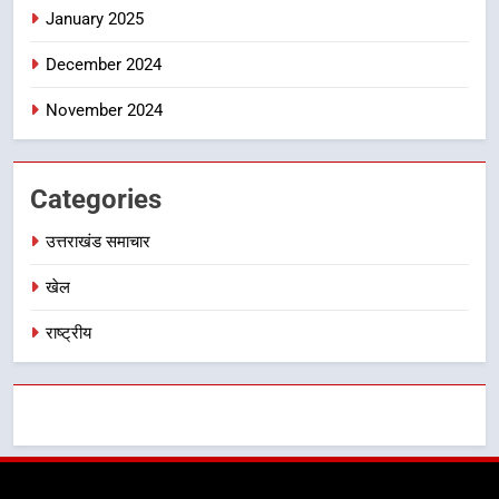
January 2025
का डीएम ने किया निरीक्षण; समयबद्ध एवं
उत्तराखंड समाचार
गुणवत्तापूर्ण निर्माण सुनिश्चित करने के
December 2024
निर्देश, सुरक्षा मानकों से कोई समझौता
नहींः डीएम
November 2024
Categories
उत्तराखंड समाचार
खेल
राष्ट्रीय