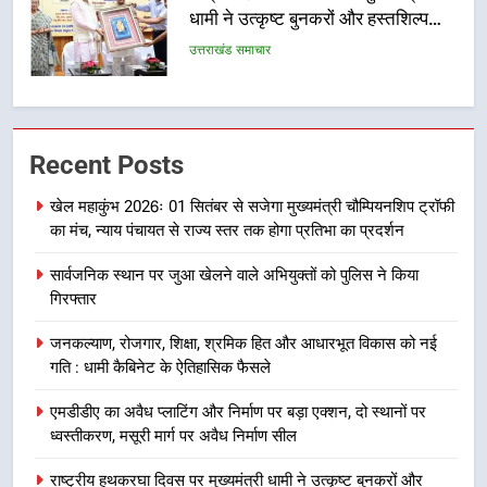
फेरबदल, नई कार्यकारिणी और समितियों
का गठन
उत्तराखंड समाचार
7
मुख्यमंत्री धामी बोले- युवाओं को रोजगार
Recent Posts
देना सरकार की सर्वोच्च प्राथमिकता, आने
वाले महीनों में हजारों पदों पर की जाएगी
उत्तराखंड समाचार
खेल महाकुंभ 2026ः 01 सितंबर से सजेगा मुख्यमंत्री चौम्पियनशिप ट्रॉफी
भर्ती
का मंच, न्याय पंचायत से राज्य स्तर तक होगा प्रतिभा का प्रदर्शन
8
सार्वजनिक स्थान पर जुआ खेलने वाले अभियुक्तों को पुलिस ने किया
दिल्ली-देहरादून आर्थिक कॉरिडोर से जुड़ी
गिरफ्तार
12 किमी ग्रीनफील्ड बाईपास परियोजना
का डीएम ने किया निरीक्षण; समयबद्ध एवं
उत्तराखंड समाचार
जनकल्याण, रोजगार, शिक्षा, श्रमिक हित और आधारभूत विकास को नई
गुणवत्तापूर्ण निर्माण सुनिश्चित करने के
गति : धामी कैबिनेट के ऐतिहासिक फैसले
निर्देश, सुरक्षा मानकों से कोई समझौता
1
नहींः डीएम
एमडीडीए का अवैध प्लाटिंग और निर्माण पर बड़ा एक्शन, दो स्थानों पर
खेल महाकुंभ 2026ः 01 सितंबर से सजेगा
ध्वस्तीकरण, मसूरी मार्ग पर अवैध निर्माण सील
मुख्यमंत्री चौम्पियनशिप ट्रॉफी का मंच,
न्याय पंचायत से राज्य स्तर तक होगा
राष्ट्रीय हथकरघा दिवस पर मुख्यमंत्री धामी ने उत्कृष्ट बुनकरों और
उत्तराखंड समाचार