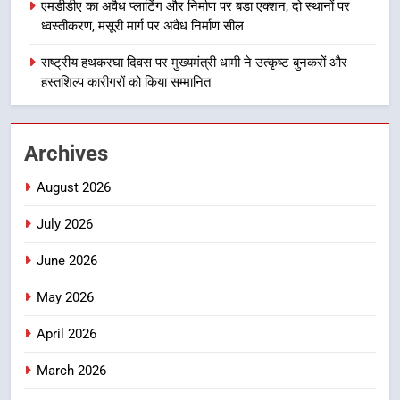
निर्देश, सुरक्षा मानकों से कोई समझौता
एमडीडीए का अवैध प्लाटिंग और निर्माण पर बड़ा एक्शन, दो स्थानों पर
1
नहींः डीएम
ध्वस्तीकरण, मसूरी मार्ग पर अवैध निर्माण सील
खेल महाकुंभ 2026ः 01 सितंबर से सजेगा
मुख्यमंत्री चौम्पियनशिप ट्रॉफी का मंच,
राष्ट्रीय हथकरघा दिवस पर मुख्यमंत्री धामी ने उत्कृष्ट बुनकरों और
न्याय पंचायत से राज्य स्तर तक होगा
हस्तशिल्प कारीगरों को किया सम्मानित
उत्तराखंड समाचार
प्रतिभा का प्रदर्शन
2
Archives
सार्वजनिक स्थान पर जुआ खेलने वाले
अभियुक्तों को पुलिस ने किया गिरफ्तार
August 2026
उत्तराखंड समाचार
July 2026
3
June 2026
जनकल्याण, रोजगार, शिक्षा, श्रमिक हित
और आधारभूत विकास को नई गति : धामी
May 2026
कैबिनेट के ऐतिहासिक फैसले
उत्तराखंड समाचार
April 2026
4
March 2026
एमडीडीए का अवैध प्लाटिंग और निर्माण पर