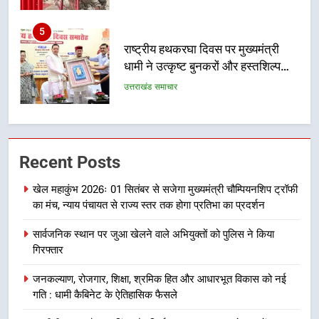
कारीगरों को किया सम्मानित
उत्तराखंड समाचार
6
उत्तराखंड कांग्रेस में बड़ा संगठनात्मक
फेरबदल, नई कार्यकारिणी और समितियों
का गठन
उत्तराखंड समाचार
7
Recent Posts
मुख्यमंत्री धामी बोले- युवाओं को रोजगार
देना सरकार की सर्वोच्च प्राथमिकता, आने
खेल महाकुंभ 2026ः 01 सितंबर से सजेगा मुख्यमंत्री चौम्पियनशिप ट्रॉफी
वाले महीनों में हजारों पदों पर की जाएगी
उत्तराखंड समाचार
का मंच, न्याय पंचायत से राज्य स्तर तक होगा प्रतिभा का प्रदर्शन
भर्ती
सार्वजनिक स्थान पर जुआ खेलने वाले अभियुक्तों को पुलिस ने किया
8
गिरफ्तार
दिल्ली-देहरादून आर्थिक कॉरिडोर से जुड़ी
12 किमी ग्रीनफील्ड बाईपास परियोजना
जनकल्याण, रोजगार, शिक्षा, श्रमिक हित और आधारभूत विकास को नई
का डीएम ने किया निरीक्षण; समयबद्ध एवं
उत्तराखंड समाचार
गति : धामी कैबिनेट के ऐतिहासिक फैसले
गुणवत्तापूर्ण निर्माण सुनिश्चित करने के