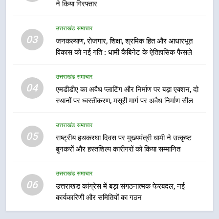
ने किया गिरफ्तार
7
उत्तराखंड समाचार
मुख्यमंत्री धामी बोले- युवाओं को रोजगार
03
जनकल्याण, रोजगार, शिक्षा, श्रमिक हित और आधारभूत
देना सरकार की सर्वोच्च प्राथमिकता, आने
विकास को नई गति : धामी कैबिनेट के ऐतिहासिक फैसले
वाले महीनों में हजारों पदों पर की जाएगी
उत्तराखंड समाचार
भर्ती
उत्तराखंड समाचार
8
04
एमडीडीए का अवैध प्लाटिंग और निर्माण पर बड़ा एक्शन, दो
दिल्ली-देहरादून आर्थिक कॉरिडोर से जुड़ी
स्थानों पर ध्वस्तीकरण, मसूरी मार्ग पर अवैध निर्माण सील
12 किमी ग्रीनफील्ड बाईपास परियोजना
का डीएम ने किया निरीक्षण; समयबद्ध एवं
उत्तराखंड समाचार
उत्तराखंड समाचार
गुणवत्तापूर्ण निर्माण सुनिश्चित करने के
05
राष्ट्रीय हथकरघा दिवस पर मुख्यमंत्री धामी ने उत्कृष्ट
निर्देश, सुरक्षा मानकों से कोई समझौता
1
बुनकरों और हस्तशिल्प कारीगरों को किया सम्मानित
नहींः डीएम
खेल महाकुंभ 2026ः 01 सितंबर से सजेगा
मुख्यमंत्री चौम्पियनशिप ट्रॉफी का मंच,
उत्तराखंड समाचार
न्याय पंचायत से राज्य स्तर तक होगा
06
उत्तराखंड समाचार
उत्तराखंड कांग्रेस में बड़ा संगठनात्मक फेरबदल, नई
प्रतिभा का प्रदर्शन
कार्यकारिणी और समितियों का गठन
2