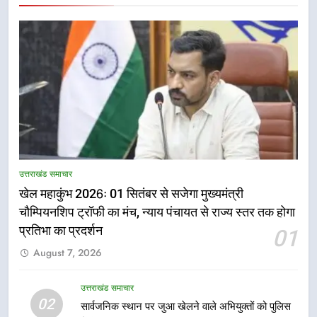
5
उत्तराखंड समाचार
राष्ट्रीय हथकरघा दिवस पर मुख्यमंत्री
धामी ने उत्कृष्ट बुनकरों और हस्तशिल्प
खेल महाकुंभ 2026ः 01 सितंबर से सजेगा मुख्यमंत्री
कारीगरों को किया सम्मानित
चौम्पियनशिप ट्रॉफी का मंच, न्याय पंचायत से राज्य स्तर तक होगा
उत्तराखंड समाचार
प्रतिभा का प्रदर्शन
01
6
August 7, 2026
उत्तराखंड कांग्रेस में बड़ा संगठनात्मक
फेरबदल, नई कार्यकारिणी और समितियों
उत्तराखंड समाचार
का गठन
02
उत्तराखंड समाचार
सार्वजनिक स्थान पर जुआ खेलने वाले अभियुक्तों को पुलिस