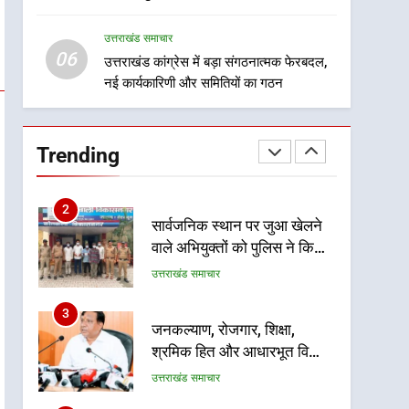
गुणवत्तापूर्ण निर्माण सुनिश्चित करने
1
सम्मानित
खेल महाकुंभ 2026ः 01 सितंबर
के निर्देश, सुरक्षा मानकों से कोई
उत्तराखंड समाचार
से सजेगा मुख्यमंत्री चौम्पियनशिप
समझौता नहींः डीएम
06
ट्रॉफी का मंच, न्याय पंचायत से
उत्तराखंड कांग्रेस में बड़ा संगठनात्मक फेरबदल,
उत्तराखंड समाचार
नई कार्यकारिणी और समितियों का गठन
राज्य स्तर तक होगा प्रतिभा का
प्रदर्शन
2
सार्वजनिक स्थान पर जुआ खेलने
वाले अभियुक्तों को पुलिस ने किया
Trending
गिरफ्तार
उत्तराखंड समाचार
3
जनकल्याण, रोजगार, शिक्षा,
श्रमिक हित और आधारभूत विकास
को नई गति : धामी कैबिनेट के
उत्तराखंड समाचार
ऐतिहासिक फैसले
4
एमडीडीए का अवैध प्लाटिंग और
निर्माण पर बड़ा एक्शन, दो स्थानों
पर ध्वस्तीकरण, मसूरी मार्ग पर
उत्तराखंड समाचार
अवैध निर्माण सील