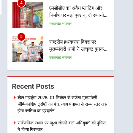
5
राष्ट्रीय हथकरघा दिवस पर
मुख्यमंत्री धामी ने उत्कृष्ट बुनकरों
और हस्तशिल्प कारीगरों को किया
उत्तराखंड समाचार
सम्मानित
6
उत्तराखंड कांग्रेस में बड़ा
संगठनात्मक फेरबदल, नई
कार्यकारिणी और समितियों का
उत्तराखंड समाचार
गठन
7
मुख्यमंत्री धामी बोले- युवाओं को
रोजगार देना सरकार की सर्वोच्च
Recent Posts
प्राथमिकता, आने वाले महीनों में
उत्तराखंड समाचार
हजारों पदों पर की जाएगी भर्ती
खेल महाकुंभ 2026ः 01 सितंबर से सजेगा मुख्यमंत्री
चौम्पियनशिप ट्रॉफी का मंच, न्याय पंचायत से राज्य स्तर तक
8
दिल्ली-देहरादून आर्थिक कॉरिडोर
होगा प्रतिभा का प्रदर्शन
से जुड़ी 12 किमी ग्रीनफील्ड
सार्वजनिक स्थान पर जुआ खेलने वाले अभियुक्तों को पुलिस
बाईपास परियोजना का डीएम ने
उत्तराखंड समाचार
ने किया गिरफ्तार
किया निरीक्षण; समयबद्ध एवं