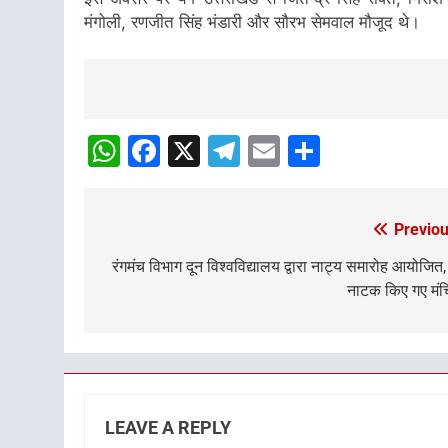
इस अवसर पर यंग उत्तराखंड से जितेन्द्र सिंह रावत, गिरी
मंगोली, रणजीत सिंह भंडारी और सौरभ सेमवाल मौजूद थे।
Post
Navigation
WhatsApp
Facebook
X
Telegram
Email
Share
Previou
Post
navigation
रंगमंच विभाग दून विश्वविद्यालय द्वारा नाट्य समारोह आयोजित,
नाटक किए गए मं
LEAVE A REPLY