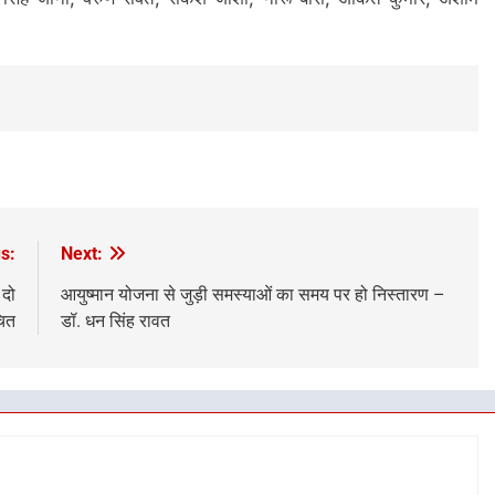
श सिंह जीना, वरुण रावत, राकेश जोशी, नीरू बोरा, अंकित कुमार, अशीम
s:
Next:
 दो
आयुष्मान योजना से जुड़ी समस्याओं का समय पर हो निस्तारण –
चित
डॉ. धन सिंह रावत