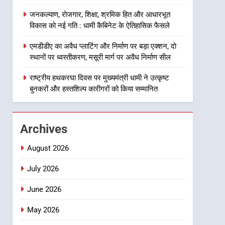
गुणवत्तापूर्ण निर्माण सुनिश्चित करने
1
जनकल्याण, रोजगार, शिक्षा, श्रमिक हित और आधारभूत
खेल महाकुंभ 2026ः 01 सितंबर
के निर्देश, सुरक्षा मानकों से कोई
विकास को नई गति : धामी कैबिनेट के ऐतिहासिक फैसले
से सजेगा मुख्यमंत्री चौम्पियनशिप
समझौता नहींः डीएम
ट्रॉफी का मंच, न्याय पंचायत से
उत्तराखंड समाचार
एमडीडीए का अवैध प्लाटिंग और निर्माण पर बड़ा एक्शन, दो
राज्य स्तर तक होगा प्रतिभा का
स्थानों पर ध्वस्तीकरण, मसूरी मार्ग पर अवैध निर्माण सील
प्रदर्शन
2
सार्वजनिक स्थान पर जुआ खेलने
राष्ट्रीय हथकरघा दिवस पर मुख्यमंत्री धामी ने उत्कृष्ट
वाले अभियुक्तों को पुलिस ने किया
बुनकरों और हस्तशिल्प कारीगरों को किया सम्मानित
गिरफ्तार
उत्तराखंड समाचार
3
Archives
जनकल्याण, रोजगार, शिक्षा,
श्रमिक हित और आधारभूत विकास
August 2026
को नई गति : धामी कैबिनेट के
उत्तराखंड समाचार
ऐतिहासिक फैसले
July 2026
4
June 2026
एमडीडीए का अवैध प्लाटिंग और
निर्माण पर बड़ा एक्शन, दो स्थानों
May 2026
पर ध्वस्तीकरण, मसूरी मार्ग पर
उत्तराखंड समाचार