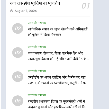
राष्ट्रीय हथकरघा दिवस पर
स्तर तक होगा प्रतिभा का प्रदर्शन
01
मुख्यमंत्री धामी ने उत्कृष्ट बुनकरों
August 7, 2026
और हस्तशिल्प कारीगरों को किया
उत्तराखंड समाचार
सम्मानित
उत्तराखंड समाचार
6
02
सार्वजनिक स्थान पर जुआ खेलने वाले अभियुक्तों
उत्तराखंड कांग्रेस में बड़ा
को पुलिस ने किया गिरफ्तार
संगठनात्मक फेरबदल, नई
कार्यकारिणी और समितियों का
उत्तराखंड समाचार
उत्तराखंड समाचार
गठन
03
जनकल्याण, रोजगार, शिक्षा, श्रमिक हित और
7
मुख्यमंत्री धामी बोले- युवाओं को
आधारभूत विकास को नई गति : धामी कैबिनेट के
रोजगार देना सरकार की सर्वोच्च
ऐतिहासिक फैसले
प्राथमिकता, आने वाले महीनों में
उत्तराखंड समाचार
उत्तराखंड समाचार
हजारों पदों पर की जाएगी भर्ती
04
एमडीडीए का अवैध प्लाटिंग और निर्माण पर बड़ा
8
एक्शन, दो स्थानों पर ध्वस्तीकरण, मसूरी मार्ग पर
दिल्ली-देहरादून आर्थिक कॉरिडोर
अवैध निर्माण सील
से जुड़ी 12 किमी ग्रीनफील्ड
उत्तराखंड समाचार
बाईपास परियोजना का डीएम ने
उत्तराखंड समाचार
05
राष्ट्रीय हथकरघा दिवस पर मुख्यमंत्री धामी ने
किया निरीक्षण; समयबद्ध एवं
उत्कृष्ट बुनकरों और हस्तशिल्प कारीगरों को किया