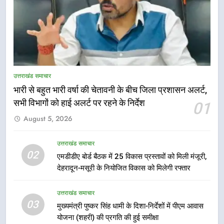
5
मुख्यमंत्री धामी की सुरक्षा प्राथमिकता:
सीसीटीवी, ड्रोन और स्वास्थ्य सेवाओं के
उत्तराखंड समाचार
बीच शिवभक्तों के लिए बनाया सुरक्षित
उत्तराखंड समाचार
कांवड़ मार्ग
भारी से बहुत भारी वर्षा की चेतावनी के बीच जिला प्रशासन अलर्ट,
सभी विभागों को हाई अलर्ट पर रहने के निर्देश
01
6
August 5, 2026
एसआईआर प्रक्रिया की निगरानी के लिए
प्रदेश कांग्रेस मुख्यालय में कंट्रोल रूम
का शुभारंभ
उत्तराखंड समाचार
उत्तराखंड समाचार
02
एमडीडीए बोर्ड बैठक में 25 विकास प्रस्तावों को मिली मंजूरी,
देहरादून-मसूरी के नियोजित विकास को मिलेगी रफ्तार
7
सड़क सुरक्षा पर डीएम का सख्त एक्शन,
उत्तराखंड समाचार
ब्लैक स्पॉट होंगे सुरक्षित, हर माह होगी
03
मुख्यमंत्री पुष्कर सिंह धामी के दिशा-निर्देशों में पीएम आवास
प्रगति समीक्षा
उत्तराखंड समाचार
योजना (शहरी) की प्रगति की हुई समीक्षा