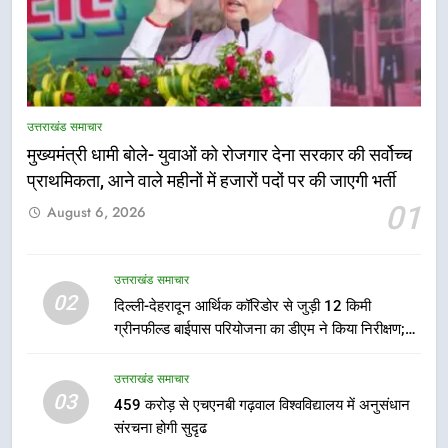
5
एमडीडीए बोर्ड बैठक में 25 विकास प्रस्तावों
को मिली मंजूरी, देहरादून-मसूरी के
उत्तराखंड समाचार
नियोजित विकास को मिलेगी रफ्तार
उत्तराखंड समाचार
मुख्यमंत्री धामी बोले- युवाओं को रोजगार देना सरकार की सर्वोच्च
प्राथमिकता, आने वाले महीनों में हजारों पदों पर की जाएगी भर्ती
6
01
August 6, 2026
मुख्यमंत्री पुष्कर सिंह धामी के दिशा-निर्देशों
में पीएम आवास योजना (शहरी) की प्रगति
की हुई समीक्षा
उत्तराखंड समाचार
उत्तराखंड समाचार
02
दिल्ली-देहरादून आर्थिक कॉरिडोर से जुड़ी 12 किमी
ग्रीनफील्ड बाईपास परियोजना का डीएम ने किया निरीक्षण;
7
समयबद्ध एवं गुणवत्तापूर्ण निर्माण सुनिश्चित करने के निर्देश,
बैरागीवाला हत्याकांड के फरार चल रहे
सुरक्षा मानकों से कोई समझौता नहींः डीएम
उत्तराखंड समाचार
अभियुक्त को दून पुलिस ने हरिद्वार से किया
03
459 करोड़ से एचएनबी गढ़वाल विश्वविद्यालय में अनुसंधान
गिरफ्तार
उत्तराखंड समाचार
संरचना होगी सुदृढ