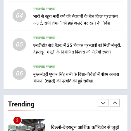
8
उत्तराखंड समाचार
भारी बारिश का अलर्ट! 6 अगस्त को
04
भारी से बहुत भारी वर्षा की चेतावनी के बीच जिला प्रशासन
देहरादून में स्कूल बंद
अलर्ट, सभी विभागों को हाई अलर्ट पर रहने के निर्देश
उत्तराखंड समाचार
उत्तराखंड समाचार
05
1
एमडीडीए बोर्ड बैठक में 25 विकास प्रस्तावों को मिली मंजूरी,
देहरादून-मसूरी के नियोजित विकास को मिलेगी रफ्तार
मुख्यमंत्री धामी बोले- युवाओं को रोजगार
देना सरकार की सर्वोच्च प्राथमिकता, आने
वाले महीनों में हजारों पदों पर की जाएगी
उत्तराखंड समाचार
उत्तराखंड समाचार
06
भर्ती
मुख्यमंत्री पुष्कर सिंह धामी के दिशा-निर्देशों में पीएम आवास
योजना (शहरी) की प्रगति की हुई समीक्षा
2
दिल्ली-देहरादून आर्थिक कॉरिडोर से जुड़ी
12 किमी ग्रीनफील्ड बाईपास परियोजना
Trending
का डीएम ने किया निरीक्षण; समयबद्ध एवं
उत्तराखंड समाचार
गुणवत्तापूर्ण निर्माण सुनिश्चित करने के
निर्देश, सुरक्षा मानकों से कोई समझौता
3
नहींः डीएम
459 करोड़ से एचएनबी गढ़वाल