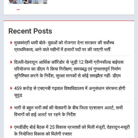
7
बैरागीवाला हत्याकांड के फरार चल रहे
Recent Posts
अभियुक्त को दून पुलिस ने हरिद्वार से किया
गिरफ्तार
उत्तराखंड समाचार
मुख्यमंत्री धामी बोले- युवाओं को रोजगार देना सरकार की सर्वोच्च
प्राथमिकता, आने वाले महीनों में हजारों पदों पर की जाएगी भर्ती
8
दिल्ली-देहरादून आर्थिक कॉरिडोर से जुड़ी 12 किमी ग्रीनफील्ड बाईपास
भारी बारिश का अलर्ट! 6 अगस्त को
परियोजना का डीएम ने किया निरीक्षण; समयबद्ध एवं गुणवत्तापूर्ण निर्माण
देहरादून में स्कूल बंद
सुनिश्चित करने के निर्देश, सुरक्षा मानकों से कोई समझौता नहींः डीएम
उत्तराखंड समाचार
459 करोड़ से एचएनबी गढ़वाल विश्वविद्यालय में अनुसंधान संरचना होगी
सुदृढ
1
मुख्यमंत्री धामी बोले- युवाओं को रोजगार
भारी से बहुत भारी वर्षा की चेतावनी के बीच जिला प्रशासन अलर्ट, सभी
देना सरकार की सर्वोच्च प्राथमिकता, आने
विभागों को हाई अलर्ट पर रहने के निर्देश
वाले महीनों में हजारों पदों पर की जाएगी
उत्तराखंड समाचार
भर्ती
एमडीडीए बोर्ड बैठक में 25 विकास प्रस्तावों को मिली मंजूरी, देहरादून-मसूरी
के नियोजित विकास को मिलेगी रफ्तार
2