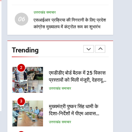
8
लिए बनाया सुरक्षित कांवड़ मार्ग
महाराज की राजस्थान के
उत्तराखंड समाचार
मुख्यमंत्री से शिष्टाचार भेंट पर्यटन
06
और सांस्कृतिक गतिविधियों के
एसआईआर प्रक्रिया की निगरानी के लिए प्रदेश
उत्तराखंड समाचार
कांग्रेस मुख्यालय में कंट्रोल रूम का शुभारंभ
विस्तार पर हुई चर्चा
1
भारी से बहुत भारी वर्षा की चेतावनी
के बीच जिला प्रशासन अलर्ट, सभी
Trending
विभागों को हाई अलर्ट पर रहने के
उत्तराखंड समाचार
निर्देश
2
एमडीडीए बोर्ड बैठक में 25 विकास
प्रस्तावों को मिली मंजूरी, देहरादून-
मसूरी के नियोजित विकास को
उत्तराखंड समाचार
मिलेगी रफ्तार
3
मुख्यमंत्री पुष्कर सिंह धामी के
दिशा-निर्देशों में पीएम आवास
योजना (शहरी) की प्रगति की हुई
उत्तराखंड समाचार
समीक्षा