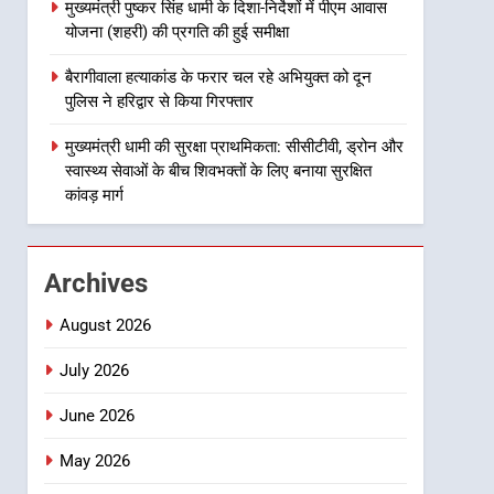
मुख्यमंत्री पुष्कर सिंह धामी के दिशा-निर्देशों में पीएम आवास
8
योजना (शहरी) की प्रगति की हुई समीक्षा
महाराज की राजस्थान के
मुख्यमंत्री से शिष्टाचार भेंट पर्यटन
बैरागीवाला हत्याकांड के फरार चल रहे अभियुक्त को दून
और सांस्कृतिक गतिविधियों के
उत्तराखंड समाचार
पुलिस ने हरिद्वार से किया गिरफ्तार
विस्तार पर हुई चर्चा
1
मुख्यमंत्री धामी की सुरक्षा प्राथमिकता: सीसीटीवी, ड्रोन और
भारी से बहुत भारी वर्षा की चेतावनी
स्वास्थ्य सेवाओं के बीच शिवभक्तों के लिए बनाया सुरक्षित
के बीच जिला प्रशासन अलर्ट, सभी
कांवड़ मार्ग
विभागों को हाई अलर्ट पर रहने के
उत्तराखंड समाचार
निर्देश
2
Archives
एमडीडीए बोर्ड बैठक में 25 विकास
प्रस्तावों को मिली मंजूरी, देहरादून-
August 2026
मसूरी के नियोजित विकास को
उत्तराखंड समाचार
मिलेगी रफ्तार
July 2026
3
June 2026
मुख्यमंत्री पुष्कर सिंह धामी के
दिशा-निर्देशों में पीएम आवास
May 2026
योजना (शहरी) की प्रगति की हुई
उत्तराखंड समाचार