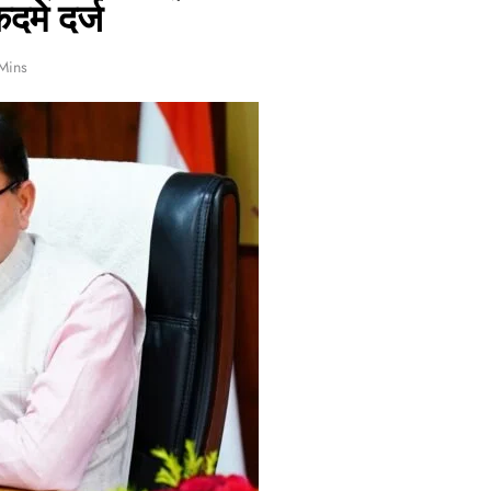
दमे दर्ज
Mins