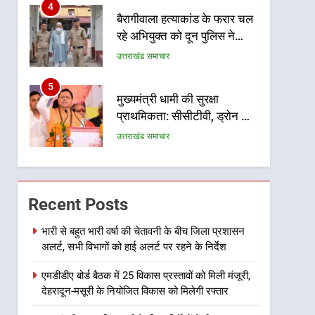
4
बैरागीवाला हत्याकांड के फरार चल
रहे अभियुक्त को दून पुलिस ने
हरिद्वार से किया गिरफ्तार
उत्तराखंड समाचार
5
मुख्यमंत्री धामी की सुरक्षा
प्राथमिकता: सीसीटीवी, ड्रोन और
स्वास्थ्य सेवाओं के बीच शिवभक्तों
उत्तराखंड समाचार
के लिए बनाया सुरक्षित कांवड़ मार्ग
6
एसआईआर प्रक्रिया की निगरानी
के लिए प्रदेश कांग्रेस मुख्यालय में
Recent Posts
कंट्रोल रूम का शुभारंभ
उत्तराखंड समाचार
भारी से बहुत भारी वर्षा की चेतावनी के बीच जिला प्रशासन
अलर्ट, सभी विभागों को हाई अलर्ट पर रहने के निर्देश
7
सड़क सुरक्षा पर डीएम का सख्त
एमडीडीए बोर्ड बैठक में 25 विकास प्रस्तावों को मिली मंजूरी,
एक्शन, ब्लैक स्पॉट होंगे सुरक्षित, हर
देहरादून-मसूरी के नियोजित विकास को मिलेगी रफ्तार
माह होगी प्रगति समीक्षा
उत्तराखंड समाचार