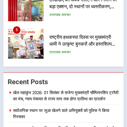
धामी ने उत्कृष्ट बुनकरों और हस्तशिल्प
कारीगरों को किया सम्मानित
उत्तराखंड समाचार
6
उत्तराखंड कांग्रेस में बड़ा संगठनात्मक
फेरबदल, नई कार्यकारिणी और समितियों
का गठन
उत्तराखंड समाचार
7
मुख्यमंत्री धामी बोले- युवाओं को रोजगार
Recent Posts
देना सरकार की सर्वोच्च प्राथमिकता, आने
वाले महीनों में हजारों पदों पर की जाएगी
उत्तराखंड समाचार
खेल महाकुंभ 2026ः 01 सितंबर से सजेगा मुख्यमंत्री चौम्पियनशिप ट्रॉफी
भर्ती
का मंच, न्याय पंचायत से राज्य स्तर तक होगा प्रतिभा का प्रदर्शन
8
सार्वजनिक स्थान पर जुआ खेलने वाले अभियुक्तों को पुलिस ने किया
दिल्ली-देहरादून आर्थिक कॉरिडोर से जुड़ी
गिरफ्तार
12 किमी ग्रीनफील्ड बाईपास परियोजना
का डीएम ने किया निरीक्षण; समयबद्ध एवं
उत्तराखंड समाचार