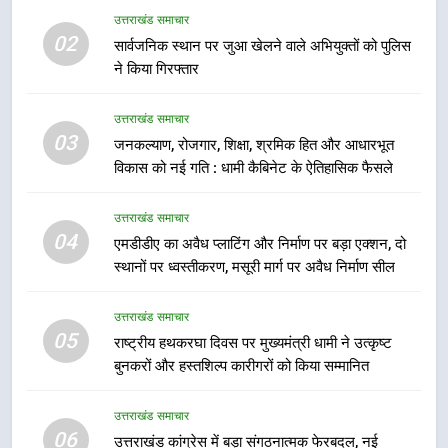
का गठन
उत्तराखंड समाचार
उत्तराखंड समाचार
02
सार्वजनिक स्थान पर जुआ खेलने वाले अभियुक्तों को पुलिस
ने किया गिरफ्तार
7
मुख्यमंत्री धामी बोले- युवाओं को रोजगार
उत्तराखंड समाचार
देना सरकार की सर्वोच्च प्राथमिकता, आने
03
जनकल्याण, रोजगार, शिक्षा, श्रमिक हित और आधारभूत
वाले महीनों में हजारों पदों पर की जाएगी
उत्तराखंड समाचार
विकास को नई गति : धामी कैबिनेट के ऐतिहासिक फैसले
भर्ती
8
उत्तराखंड समाचार
दिल्ली-देहरादून आर्थिक कॉरिडोर से जुड़ी
04
एमडीडीए का अवैध प्लाटिंग और निर्माण पर बड़ा एक्शन, दो
12 किमी ग्रीनफील्ड बाईपास परियोजना
स्थानों पर ध्वस्तीकरण, मसूरी मार्ग पर अवैध निर्माण सील
का डीएम ने किया निरीक्षण; समयबद्ध एवं
उत्तराखंड समाचार
गुणवत्तापूर्ण निर्माण सुनिश्चित करने के
उत्तराखंड समाचार
निर्देश, सुरक्षा मानकों से कोई समझौता
05
1
राष्ट्रीय हथकरघा दिवस पर मुख्यमंत्री धामी ने उत्कृष्ट
नहींः डीएम
बुनकरों और हस्तशिल्प कारीगरों को किया सम्मानित
खेल महाकुंभ 2026ः 01 सितंबर से सजेगा
मुख्यमंत्री चौम्पियनशिप ट्रॉफी का मंच,
न्याय पंचायत से राज्य स्तर तक होगा
उत्तराखंड समाचार
उत्तराखंड समाचार
06
प्रतिभा का प्रदर्शन
उत्तराखंड कांग्रेस में बड़ा संगठनात्मक फेरबदल, नई