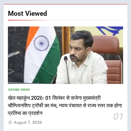
Most Viewed
5
राष्ट्रीय हथकरघा दिवस पर मुख्यमंत्री
उत्तराखंड समाचार
धामी ने उत्कृष्ट बुनकरों और हस्तशिल्प
खेल महाकुंभ 2026ः 01 सितंबर से सजेगा मुख्यमंत्री
कारीगरों को किया सम्मानित
उत्तराखंड समाचार
चौम्पियनशिप ट्रॉफी का मंच, न्याय पंचायत से राज्य स्तर तक होगा
प्रतिभा का प्रदर्शन
01
6
August 7, 2026
उत्तराखंड कांग्रेस में बड़ा संगठनात्मक
फेरबदल, नई कार्यकारिणी और समितियों