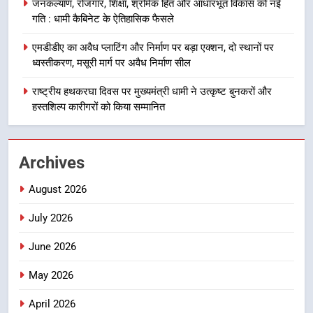
जनकल्याण, रोजगार, शिक्षा, श्रमिक हित और आधारभूत विकास को नई
गुणवत्तापूर्ण निर्माण सुनिश्चित करने के
गति : धामी कैबिनेट के ऐतिहासिक फैसले
निर्देश, सुरक्षा मानकों से कोई समझौता
1
नहींः डीएम
एमडीडीए का अवैध प्लाटिंग और निर्माण पर बड़ा एक्शन, दो स्थानों पर
खेल महाकुंभ 2026ः 01 सितंबर से सजेगा
ध्वस्तीकरण, मसूरी मार्ग पर अवैध निर्माण सील
मुख्यमंत्री चौम्पियनशिप ट्रॉफी का मंच,
न्याय पंचायत से राज्य स्तर तक होगा
राष्ट्रीय हथकरघा दिवस पर मुख्यमंत्री धामी ने उत्कृष्ट बुनकरों और
उत्तराखंड समाचार
प्रतिभा का प्रदर्शन
हस्तशिल्प कारीगरों को किया सम्मानित
2
सार्वजनिक स्थान पर जुआ खेलने वाले
Archives
अभियुक्तों को पुलिस ने किया गिरफ्तार
उत्तराखंड समाचार
August 2026
July 2026
3
जनकल्याण, रोजगार, शिक्षा, श्रमिक हित
June 2026
और आधारभूत विकास को नई गति : धामी
कैबिनेट के ऐतिहासिक फैसले
May 2026
उत्तराखंड समाचार
April 2026