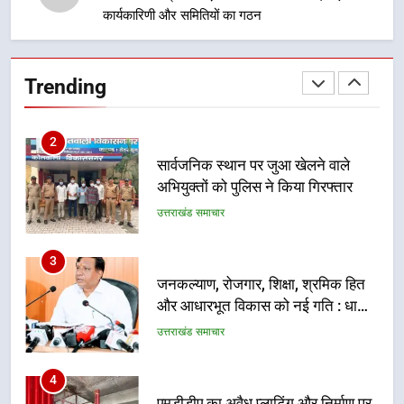
कार्यकारिणी और समितियों का गठन
2
सार्वजनिक स्थान पर जुआ खेलने वाले
अभियुक्तों को पुलिस ने किया गिरफ्तार
Trending
उत्तराखंड समाचार
3
जनकल्याण, रोजगार, शिक्षा, श्रमिक हित
और आधारभूत विकास को नई गति : धामी
कैबिनेट के ऐतिहासिक फैसले
उत्तराखंड समाचार
4
एमडीडीए का अवैध प्लाटिंग और निर्माण पर
बड़ा एक्शन, दो स्थानों पर ध्वस्तीकरण,
मसूरी मार्ग पर अवैध निर्माण सील
उत्तराखंड समाचार
5
राष्ट्रीय हथकरघा दिवस पर मुख्यमंत्री