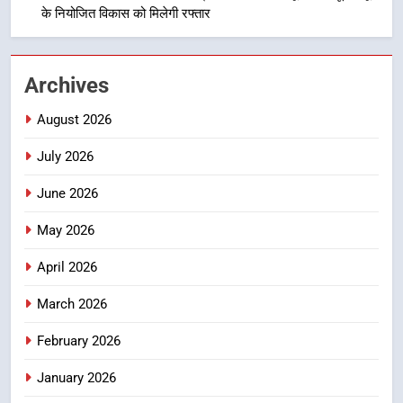
के नियोजित विकास को मिलेगी रफ्तार
7
बैरागीवाला हत्याकांड के फरार चल रहे
अभियुक्त को दून पुलिस ने हरिद्वार से किया
Archives
गिरफ्तार
उत्तराखंड समाचार
August 2026
8
July 2026
भारी बारिश का अलर्ट! 6 अगस्त को
देहरादून में स्कूल बंद
June 2026
उत्तराखंड समाचार
May 2026
April 2026
March 2026
February 2026
January 2026