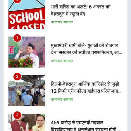
भारी बारिश का अलर्ट! 6 अगस्त को
देहरादून में स्कूल बंद
उत्तराखंड समाचार
1
मुख्यमंत्री धामी बोले- युवाओं को रोजगार
देना सरकार की सर्वोच्च प्राथमिकता, आने
वाले महीनों में हजारों पदों पर की जाएगी
उत्तराखंड समाचार
भर्ती
2
दिल्ली-देहरादून आर्थिक कॉरिडोर से जुड़ी
12 किमी ग्रीनफील्ड बाईपास परियोजना
का डीएम ने किया निरीक्षण; समयबद्ध एवं
उत्तराखंड समाचार
गुणवत्तापूर्ण निर्माण सुनिश्चित करने के
निर्देश, सुरक्षा मानकों से कोई समझौता
3
नहींः डीएम
459 करोड़ से एचएनबी गढ़वाल
विश्वविद्यालय में अनुसंधान संरचना होगी