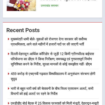
सुदृढ
उत्तराखंड समाचार
4
भारी से बहुत भारी वर्षा की चेतावनी के बीच
Recent Posts
जिला प्रशासन अलर्ट, सभी विभागों को हाई
अलर्ट पर रहने के निर्देश
उत्तराखंड समाचार
मुख्यमंत्री धामी बोले- युवाओं को रोजगार देना सरकार की सर्वोच्च
प्राथमिकता, आने वाले महीनों में हजारों पदों पर की जाएगी भर्ती
5
दिल्ली-देहरादून आर्थिक कॉरिडोर से जुड़ी 12 किमी ग्रीनफील्ड बाईपास
एमडीडीए बोर्ड बैठक में 25 विकास प्रस्तावों
परियोजना का डीएम ने किया निरीक्षण; समयबद्ध एवं गुणवत्तापूर्ण निर्माण
को मिली मंजूरी, देहरादून-मसूरी के
सुनिश्चित करने के निर्देश, सुरक्षा मानकों से कोई समझौता नहींः डीएम
नियोजित विकास को मिलेगी रफ्तार
उत्तराखंड समाचार
459 करोड़ से एचएनबी गढ़वाल विश्वविद्यालय में अनुसंधान संरचना होगी
सुदृढ
6
मुख्यमंत्री पुष्कर सिंह धामी के दिशा-निर्देशों
भारी से बहुत भारी वर्षा की चेतावनी के बीच जिला प्रशासन अलर्ट, सभी
में पीएम आवास योजना (शहरी) की प्रगति
विभागों को हाई अलर्ट पर रहने के निर्देश
की हुई समीक्षा
उत्तराखंड समाचार
एमडीडीए बोर्ड बैठक में 25 विकास प्रस्तावों को मिली मंजूरी, देहरादून-मसूरी