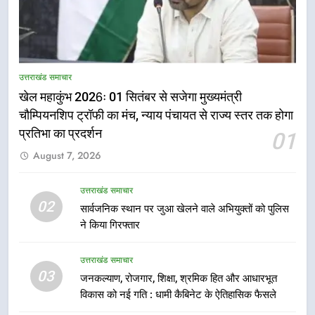
5
राष्ट्रीय हथकरघा दिवस पर मुख्यमंत्री
उत्तराखंड समाचार
धामी ने उत्कृष्ट बुनकरों और हस्तशिल्प
खेल महाकुंभ 2026ः 01 सितंबर से सजेगा मुख्यमंत्री
कारीगरों को किया सम्मानित
उत्तराखंड समाचार
चौम्पियनशिप ट्रॉफी का मंच, न्याय पंचायत से राज्य स्तर तक होगा
प्रतिभा का प्रदर्शन
01
6
August 7, 2026
उत्तराखंड कांग्रेस में बड़ा संगठनात्मक
फेरबदल, नई कार्यकारिणी और समितियों
का गठन
उत्तराखंड समाचार
उत्तराखंड समाचार
02
सार्वजनिक स्थान पर जुआ खेलने वाले अभियुक्तों को पुलिस
ने किया गिरफ्तार
7
मुख्यमंत्री धामी बोले- युवाओं को रोजगार
उत्तराखंड समाचार
देना सरकार की सर्वोच्च प्राथमिकता, आने
03
जनकल्याण, रोजगार, शिक्षा, श्रमिक हित और आधारभूत
वाले महीनों में हजारों पदों पर की जाएगी
उत्तराखंड समाचार
विकास को नई गति : धामी कैबिनेट के ऐतिहासिक फैसले
भर्ती