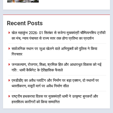
7
मुख्यमंत्री धामी बोले- युवाओं को रोजगार
Recent Posts
देना सरकार की सर्वोच्च प्राथमिकता, आने
वाले महीनों में हजारों पदों पर की जाएगी
उत्तराखंड समाचार
खेल महाकुंभ 2026ः 01 सितंबर से सजेगा मुख्यमंत्री चौम्पियनशिप ट्रॉफी
भर्ती
का मंच, न्याय पंचायत से राज्य स्तर तक होगा प्रतिभा का प्रदर्शन
8
सार्वजनिक स्थान पर जुआ खेलने वाले अभियुक्तों को पुलिस ने किया
दिल्ली-देहरादून आर्थिक कॉरिडोर से जुड़ी
गिरफ्तार
12 किमी ग्रीनफील्ड बाईपास परियोजना
का डीएम ने किया निरीक्षण; समयबद्ध एवं
उत्तराखंड समाचार
जनकल्याण, रोजगार, शिक्षा, श्रमिक हित और आधारभूत विकास को नई
गुणवत्तापूर्ण निर्माण सुनिश्चित करने के
गति : धामी कैबिनेट के ऐतिहासिक फैसले
निर्देश, सुरक्षा मानकों से कोई समझौता
1
नहींः डीएम
एमडीडीए का अवैध प्लाटिंग और निर्माण पर बड़ा एक्शन, दो स्थानों पर
खेल महाकुंभ 2026ः 01 सितंबर से सजेगा
ध्वस्तीकरण, मसूरी मार्ग पर अवैध निर्माण सील
मुख्यमंत्री चौम्पियनशिप ट्रॉफी का मंच,
न्याय पंचायत से राज्य स्तर तक होगा
राष्ट्रीय हथकरघा दिवस पर मुख्यमंत्री धामी ने उत्कृष्ट बुनकरों और
उत्तराखंड समाचार
प्रतिभा का प्रदर्शन
हस्तशिल्प कारीगरों को किया सम्मानित
2