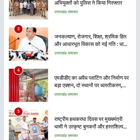
और आधारभूत विकास को नई गति : धामी
कैबिनेट के ऐतिहासिक फैसले
उत्तराखंड समाचार
4
एमडीडीए का अवैध प्लाटिंग और निर्माण पर
बड़ा एक्शन, दो स्थानों पर ध्वस्तीकरण,
मसूरी मार्ग पर अवैध निर्माण सील
उत्तराखंड समाचार
5
राष्ट्रीय हथकरघा दिवस पर मुख्यमंत्री
धामी ने उत्कृष्ट बुनकरों और हस्तशिल्प
कारीगरों को किया सम्मानित
उत्तराखंड समाचार
6
उत्तराखंड कांग्रेस में बड़ा संगठनात्मक
फेरबदल, नई कार्यकारिणी और समितियों
का गठन
उत्तराखंड समाचार