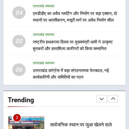
8
उत्तराखंड समाचार
दिल्ली-देहरादून आर्थिक कॉरिडोर से जुड़ी
04
एमडीडीए का अवैध प्लाटिंग और निर्माण पर बड़ा एक्शन, दो
12 किमी ग्रीनफील्ड बाईपास परियोजना
स्थानों पर ध्वस्तीकरण, मसूरी मार्ग पर अवैध निर्माण सील
का डीएम ने किया निरीक्षण; समयबद्ध एवं
उत्तराखंड समाचार
गुणवत्तापूर्ण निर्माण सुनिश्चित करने के
उत्तराखंड समाचार
निर्देश, सुरक्षा मानकों से कोई समझौता
05
1
राष्ट्रीय हथकरघा दिवस पर मुख्यमंत्री धामी ने उत्कृष्ट
नहींः डीएम
बुनकरों और हस्तशिल्प कारीगरों को किया सम्मानित
खेल महाकुंभ 2026ः 01 सितंबर से सजेगा
मुख्यमंत्री चौम्पियनशिप ट्रॉफी का मंच,
न्याय पंचायत से राज्य स्तर तक होगा
उत्तराखंड समाचार
उत्तराखंड समाचार
06
प्रतिभा का प्रदर्शन
उत्तराखंड कांग्रेस में बड़ा संगठनात्मक फेरबदल, नई
कार्यकारिणी और समितियों का गठन
2
सार्वजनिक स्थान पर जुआ खेलने वाले
अभियुक्तों को पुलिस ने किया गिरफ्तार
Trending
उत्तराखंड समाचार
3
जनकल्याण, रोजगार, शिक्षा, श्रमिक हित