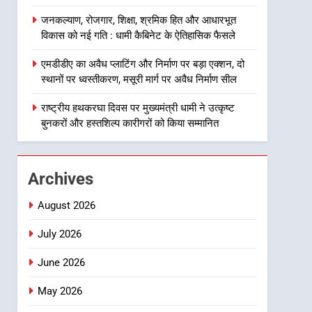
8
जनकल्याण, रोजगार, शिक्षा, श्रमिक हित और आधारभूत
दिल्ली-देहरादून आर्थिक कॉरिडोर
विकास को नई गति : धामी कैबिनेट के ऐतिहासिक फैसले
से जुड़ी 12 किमी ग्रीनफील्ड
बाईपास परियोजना का डीएम ने
उत्तराखंड समाचार
एमडीडीए का अवैध प्लाटिंग और निर्माण पर बड़ा एक्शन, दो
किया निरीक्षण; समयबद्ध एवं
स्थानों पर ध्वस्तीकरण, मसूरी मार्ग पर अवैध निर्माण सील
गुणवत्तापूर्ण निर्माण सुनिश्चित करने
1
खेल महाकुंभ 2026ः 01 सितंबर
राष्ट्रीय हथकरघा दिवस पर मुख्यमंत्री धामी ने उत्कृष्ट
के निर्देश, सुरक्षा मानकों से कोई
से सजेगा मुख्यमंत्री चौम्पियनशिप
बुनकरों और हस्तशिल्प कारीगरों को किया सम्मानित
समझौता नहींः डीएम
ट्रॉफी का मंच, न्याय पंचायत से
उत्तराखंड समाचार
राज्य स्तर तक होगा प्रतिभा का
प्रदर्शन
2
Archives
सार्वजनिक स्थान पर जुआ खेलने
वाले अभियुक्तों को पुलिस ने किया
August 2026
गिरफ्तार
उत्तराखंड समाचार
July 2026
3
June 2026
जनकल्याण, रोजगार, शिक्षा,
श्रमिक हित और आधारभूत विकास
May 2026
को नई गति : धामी कैबिनेट के
उत्तराखंड समाचार