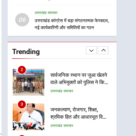
8
सम्मानित
दिल्ली-देहरादून आर्थिक कॉरिडोर
उत्तराखंड समाचार
से जुड़ी 12 किमी ग्रीनफील्ड
06
बाईपास परियोजना का डीएम ने
उत्तराखंड कांग्रेस में बड़ा संगठनात्मक फेरबदल,
उत्तराखंड समाचार
नई कार्यकारिणी और समितियों का गठन
किया निरीक्षण; समयबद्ध एवं
गुणवत्तापूर्ण निर्माण सुनिश्चित करने
1
खेल महाकुंभ 2026ः 01 सितंबर
के निर्देश, सुरक्षा मानकों से कोई
से सजेगा मुख्यमंत्री चौम्पियनशिप
समझौता नहींः डीएम
Trending
ट्रॉफी का मंच, न्याय पंचायत से
उत्तराखंड समाचार
राज्य स्तर तक होगा प्रतिभा का
प्रदर्शन
2
सार्वजनिक स्थान पर जुआ खेलने
वाले अभियुक्तों को पुलिस ने किया
गिरफ्तार
उत्तराखंड समाचार
3
जनकल्याण, रोजगार, शिक्षा,
श्रमिक हित और आधारभूत विकास
को नई गति : धामी कैबिनेट के
उत्तराखंड समाचार
ऐतिहासिक फैसले