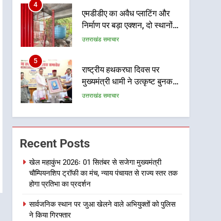
4
एमडीडीए का अवैध प्लाटिंग और
निर्माण पर बड़ा एक्शन, दो स्थानों
पर ध्वस्तीकरण, मसूरी मार्ग पर
उत्तराखंड समाचार
अवैध निर्माण सील
5
राष्ट्रीय हथकरघा दिवस पर
मुख्यमंत्री धामी ने उत्कृष्ट बुनकरों
और हस्तशिल्प कारीगरों को किया
उत्तराखंड समाचार
सम्मानित
6
उत्तराखंड कांग्रेस में बड़ा
संगठनात्मक फेरबदल, नई
Recent Posts
कार्यकारिणी और समितियों का
उत्तराखंड समाचार
गठन
खेल महाकुंभ 2026ः 01 सितंबर से सजेगा मुख्यमंत्री
चौम्पियनशिप ट्रॉफी का मंच, न्याय पंचायत से राज्य स्तर तक
7
मुख्यमंत्री धामी बोले- युवाओं को
होगा प्रतिभा का प्रदर्शन
रोजगार देना सरकार की सर्वोच्च
सार्वजनिक स्थान पर जुआ खेलने वाले अभियुक्तों को पुलिस
प्राथमिकता, आने वाले महीनों में
उत्तराखंड समाचार
ने किया गिरफ्तार
हजारों पदों पर की जाएगी भर्ती