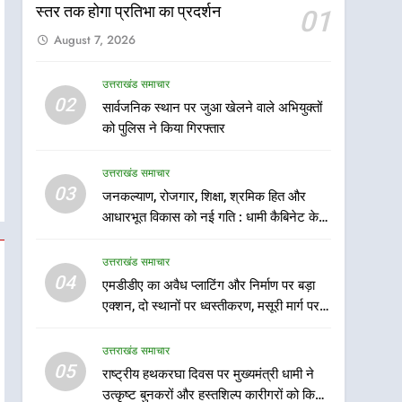
स्तर तक होगा प्रतिभा का प्रदर्शन
01
August 7, 2026
उत्तराखंड समाचार
5
02
सार्वजनिक स्थान पर जुआ खेलने वाले अभियुक्तों
राष्ट्रीय हथकरघा दिवस पर
को पुलिस ने किया गिरफ्तार
मुख्यमंत्री धामी ने उत्कृष्ट बुनकरों
और हस्तशिल्प कारीगरों को किया
उत्तराखंड समाचार
उत्तराखंड समाचार
सम्मानित
03
जनकल्याण, रोजगार, शिक्षा, श्रमिक हित और
6
उत्तराखंड कांग्रेस में बड़ा
आधारभूत विकास को नई गति : धामी कैबिनेट के
संगठनात्मक फेरबदल, नई
ऐतिहासिक फैसले
कार्यकारिणी और समितियों का
उत्तराखंड समाचार
उत्तराखंड समाचार
गठन
04
एमडीडीए का अवैध प्लाटिंग और निर्माण पर बड़ा
7
एक्शन, दो स्थानों पर ध्वस्तीकरण, मसूरी मार्ग पर
मुख्यमंत्री धामी बोले- युवाओं को
अवैध निर्माण सील
रोजगार देना सरकार की सर्वोच्च
उत्तराखंड समाचार
प्राथमिकता, आने वाले महीनों में
उत्तराखंड समाचार
05
राष्ट्रीय हथकरघा दिवस पर मुख्यमंत्री धामी ने
हजारों पदों पर की जाएगी भर्ती
उत्कृष्ट बुनकरों और हस्तशिल्प कारीगरों को किया