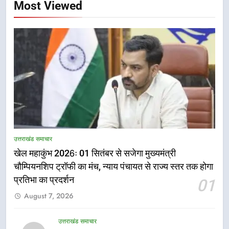
Most Viewed
5
राष्ट्रीय हथकरघा दिवस पर मुख्यमंत्री
उत्तराखंड समाचार
धामी ने उत्कृष्ट बुनकरों और हस्तशिल्प
खेल महाकुंभ 2026ः 01 सितंबर से सजेगा मुख्यमंत्री
कारीगरों को किया सम्मानित
उत्तराखंड समाचार
चौम्पियनशिप ट्रॉफी का मंच, न्याय पंचायत से राज्य स्तर तक होगा
प्रतिभा का प्रदर्शन
01
6
August 7, 2026
उत्तराखंड कांग्रेस में बड़ा संगठनात्मक
फेरबदल, नई कार्यकारिणी और समितियों
का गठन
उत्तराखंड समाचार
उत्तराखंड समाचार