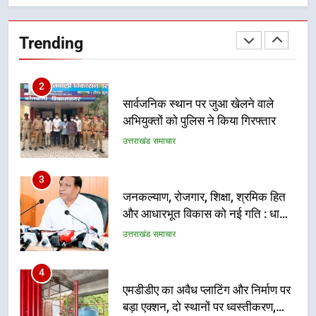
सार्वजनिक स्थान पर जुआ खेलने वाले
अभियुक्तों को पुलिस ने किया गिरफ्तार
Trending
उत्तराखंड समाचार
3
जनकल्याण, रोजगार, शिक्षा, श्रमिक हित
और आधारभूत विकास को नई गति : धामी
कैबिनेट के ऐतिहासिक फैसले
उत्तराखंड समाचार
4
एमडीडीए का अवैध प्लाटिंग और निर्माण पर
बड़ा एक्शन, दो स्थानों पर ध्वस्तीकरण,
मसूरी मार्ग पर अवैध निर्माण सील
उत्तराखंड समाचार
5
राष्ट्रीय हथकरघा दिवस पर मुख्यमंत्री
धामी ने उत्कृष्ट बुनकरों और हस्तशिल्प