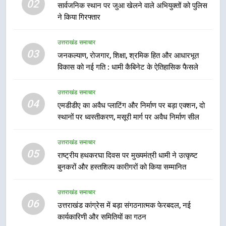
02
सार्वजनिक स्थान पर जुआ खेलने वाले अभियुक्तों को पुलिस
ने किया गिरफ्तार
7
मुख्यमंत्री धामी बोले- युवाओं को रोजगार
उत्तराखंड समाचार
देना सरकार की सर्वोच्च प्राथमिकता, आने
03
जनकल्याण, रोजगार, शिक्षा, श्रमिक हित और आधारभूत
वाले महीनों में हजारों पदों पर की जाएगी
उत्तराखंड समाचार
विकास को नई गति : धामी कैबिनेट के ऐतिहासिक फैसले
भर्ती
8
उत्तराखंड समाचार
दिल्ली-देहरादून आर्थिक कॉरिडोर से जुड़ी
04
एमडीडीए का अवैध प्लाटिंग और निर्माण पर बड़ा एक्शन, दो
12 किमी ग्रीनफील्ड बाईपास परियोजना
स्थानों पर ध्वस्तीकरण, मसूरी मार्ग पर अवैध निर्माण सील
का डीएम ने किया निरीक्षण; समयबद्ध एवं
उत्तराखंड समाचार
गुणवत्तापूर्ण निर्माण सुनिश्चित करने के
उत्तराखंड समाचार
निर्देश, सुरक्षा मानकों से कोई समझौता
05
1
राष्ट्रीय हथकरघा दिवस पर मुख्यमंत्री धामी ने उत्कृष्ट
नहींः डीएम
बुनकरों और हस्तशिल्प कारीगरों को किया सम्मानित
खेल महाकुंभ 2026ः 01 सितंबर से सजेगा
मुख्यमंत्री चौम्पियनशिप ट्रॉफी का मंच,
न्याय पंचायत से राज्य स्तर तक होगा
उत्तराखंड समाचार
उत्तराखंड समाचार
06
प्रतिभा का प्रदर्शन
उत्तराखंड कांग्रेस में बड़ा संगठनात्मक फेरबदल, नई
कार्यकारिणी और समितियों का गठन
2