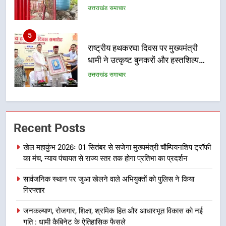
कारीगरों को किया सम्मानित
उत्तराखंड समाचार
6
उत्तराखंड कांग्रेस में बड़ा संगठनात्मक
फेरबदल, नई कार्यकारिणी और समितियों
का गठन
उत्तराखंड समाचार
7
मुख्यमंत्री धामी बोले- युवाओं को रोजगार
Recent Posts
देना सरकार की सर्वोच्च प्राथमिकता, आने
वाले महीनों में हजारों पदों पर की जाएगी
उत्तराखंड समाचार
खेल महाकुंभ 2026ः 01 सितंबर से सजेगा मुख्यमंत्री चौम्पियनशिप ट्रॉफी
भर्ती
का मंच, न्याय पंचायत से राज्य स्तर तक होगा प्रतिभा का प्रदर्शन
8
सार्वजनिक स्थान पर जुआ खेलने वाले अभियुक्तों को पुलिस ने किया
दिल्ली-देहरादून आर्थिक कॉरिडोर से जुड़ी
गिरफ्तार
12 किमी ग्रीनफील्ड बाईपास परियोजना
का डीएम ने किया निरीक्षण; समयबद्ध एवं
उत्तराखंड समाचार
जनकल्याण, रोजगार, शिक्षा, श्रमिक हित और आधारभूत विकास को नई
गुणवत्तापूर्ण निर्माण सुनिश्चित करने के
गति : धामी कैबिनेट के ऐतिहासिक फैसले