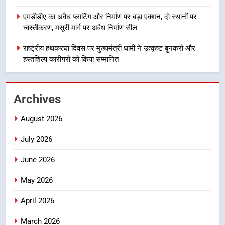
निर्देश, सुरक्षा मानकों से कोई समझौता
1
नहींः डीएम
एमडीडीए का अवैध प्लाटिंग और निर्माण पर बड़ा एक्शन, दो स्थानों पर
खेल महाकुंभ 2026ः 01 सितंबर से सजेगा
ध्वस्तीकरण, मसूरी मार्ग पर अवैध निर्माण सील
मुख्यमंत्री चौम्पियनशिप ट्रॉफी का मंच,
न्याय पंचायत से राज्य स्तर तक होगा
राष्ट्रीय हथकरघा दिवस पर मुख्यमंत्री धामी ने उत्कृष्ट बुनकरों और
उत्तराखंड समाचार
प्रतिभा का प्रदर्शन
हस्तशिल्प कारीगरों को किया सम्मानित
2
सार्वजनिक स्थान पर जुआ खेलने वाले
Archives
अभियुक्तों को पुलिस ने किया गिरफ्तार
उत्तराखंड समाचार
August 2026
July 2026
3
जनकल्याण, रोजगार, शिक्षा, श्रमिक हित
June 2026
और आधारभूत विकास को नई गति : धामी
कैबिनेट के ऐतिहासिक फैसले
May 2026
उत्तराखंड समाचार
April 2026
4
एमडीडीए का अवैध प्लाटिंग और निर्माण पर
March 2026