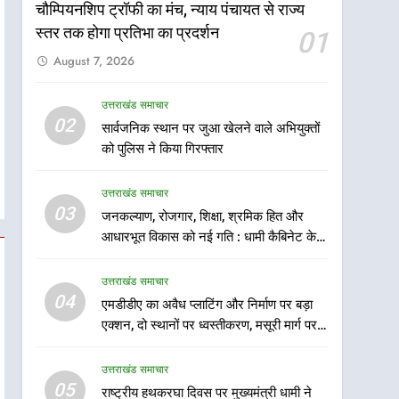
चौम्पियनशिप ट्रॉफी का मंच, न्याय पंचायत से राज्य
स्तर तक होगा प्रतिभा का प्रदर्शन
01
August 7, 2026
उत्तराखंड समाचार
5
02
सार्वजनिक स्थान पर जुआ खेलने वाले अभियुक्तों
राष्ट्रीय हथकरघा दिवस पर
को पुलिस ने किया गिरफ्तार
मुख्यमंत्री धामी ने उत्कृष्ट बुनकरों
और हस्तशिल्प कारीगरों को किया
उत्तराखंड समाचार
उत्तराखंड समाचार
सम्मानित
03
जनकल्याण, रोजगार, शिक्षा, श्रमिक हित और
6
उत्तराखंड कांग्रेस में बड़ा
आधारभूत विकास को नई गति : धामी कैबिनेट के
संगठनात्मक फेरबदल, नई
ऐतिहासिक फैसले
कार्यकारिणी और समितियों का
उत्तराखंड समाचार
उत्तराखंड समाचार
गठन
04
एमडीडीए का अवैध प्लाटिंग और निर्माण पर बड़ा
7
एक्शन, दो स्थानों पर ध्वस्तीकरण, मसूरी मार्ग पर
मुख्यमंत्री धामी बोले- युवाओं को
अवैध निर्माण सील
रोजगार देना सरकार की सर्वोच्च
उत्तराखंड समाचार
प्राथमिकता, आने वाले महीनों में
उत्तराखंड समाचार
05
राष्ट्रीय हथकरघा दिवस पर मुख्यमंत्री धामी ने