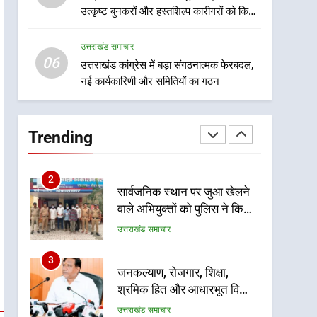
हजारों पदों पर की जाएगी भर्ती
उत्कृष्ट बुनकरों और हस्तशिल्प कारीगरों को किया
8
सम्मानित
दिल्ली-देहरादून आर्थिक कॉरिडोर
उत्तराखंड समाचार
से जुड़ी 12 किमी ग्रीनफील्ड
06
बाईपास परियोजना का डीएम ने
उत्तराखंड कांग्रेस में बड़ा संगठनात्मक फेरबदल,
उत्तराखंड समाचार
नई कार्यकारिणी और समितियों का गठन
किया निरीक्षण; समयबद्ध एवं
गुणवत्तापूर्ण निर्माण सुनिश्चित करने
1
खेल महाकुंभ 2026ः 01 सितंबर
के निर्देश, सुरक्षा मानकों से कोई
से सजेगा मुख्यमंत्री चौम्पियनशिप
समझौता नहींः डीएम
Trending
ट्रॉफी का मंच, न्याय पंचायत से
उत्तराखंड समाचार
राज्य स्तर तक होगा प्रतिभा का
प्रदर्शन
2
सार्वजनिक स्थान पर जुआ खेलने
वाले अभियुक्तों को पुलिस ने किया
गिरफ्तार
उत्तराखंड समाचार
3
जनकल्याण, रोजगार, शिक्षा,
श्रमिक हित और आधारभूत विकास
को नई गति : धामी कैबिनेट के
उत्तराखंड समाचार