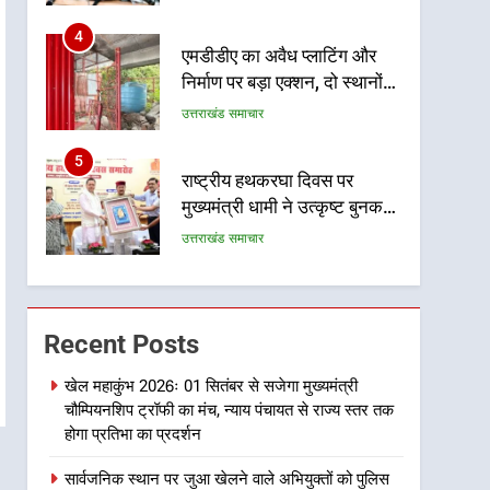
ऐतिहासिक फैसले
4
एमडीडीए का अवैध प्लाटिंग और
निर्माण पर बड़ा एक्शन, दो स्थानों
पर ध्वस्तीकरण, मसूरी मार्ग पर
उत्तराखंड समाचार
अवैध निर्माण सील
5
राष्ट्रीय हथकरघा दिवस पर
मुख्यमंत्री धामी ने उत्कृष्ट बुनकरों
और हस्तशिल्प कारीगरों को किया
उत्तराखंड समाचार
सम्मानित
6
उत्तराखंड कांग्रेस में बड़ा
संगठनात्मक फेरबदल, नई
Recent Posts
कार्यकारिणी और समितियों का
उत्तराखंड समाचार
गठन
खेल महाकुंभ 2026ः 01 सितंबर से सजेगा मुख्यमंत्री
चौम्पियनशिप ट्रॉफी का मंच, न्याय पंचायत से राज्य स्तर तक
7
मुख्यमंत्री धामी बोले- युवाओं को
होगा प्रतिभा का प्रदर्शन
रोजगार देना सरकार की सर्वोच्च
सार्वजनिक स्थान पर जुआ खेलने वाले अभियुक्तों को पुलिस
प्राथमिकता, आने वाले महीनों में
उत्तराखंड समाचार