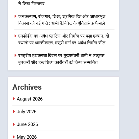
ने किया गिरफ्तार
हजारों पदों पर की जाएगी भर्ती
8
जनकल्याण, रोजगार, शिक्षा, श्रमिक हित और आधारभूत
दिल्ली-देहरादून आर्थिक कॉरिडोर
विकास को नई गति : धामी कैबिनेट के ऐतिहासिक फैसले
से जुड़ी 12 किमी ग्रीनफील्ड
बाईपास परियोजना का डीएम ने
उत्तराखंड समाचार
एमडीडीए का अवैध प्लाटिंग और निर्माण पर बड़ा एक्शन, दो
किया निरीक्षण; समयबद्ध एवं
स्थानों पर ध्वस्तीकरण, मसूरी मार्ग पर अवैध निर्माण सील
गुणवत्तापूर्ण निर्माण सुनिश्चित करने
1
खेल महाकुंभ 2026ः 01 सितंबर
राष्ट्रीय हथकरघा दिवस पर मुख्यमंत्री धामी ने उत्कृष्ट
के निर्देश, सुरक्षा मानकों से कोई
से सजेगा मुख्यमंत्री चौम्पियनशिप
बुनकरों और हस्तशिल्प कारीगरों को किया सम्मानित
समझौता नहींः डीएम
ट्रॉफी का मंच, न्याय पंचायत से
उत्तराखंड समाचार
राज्य स्तर तक होगा प्रतिभा का
प्रदर्शन
2
Archives
सार्वजनिक स्थान पर जुआ खेलने
वाले अभियुक्तों को पुलिस ने किया
August 2026
गिरफ्तार
उत्तराखंड समाचार
July 2026
3
June 2026
जनकल्याण, रोजगार, शिक्षा,
श्रमिक हित और आधारभूत विकास
May 2026