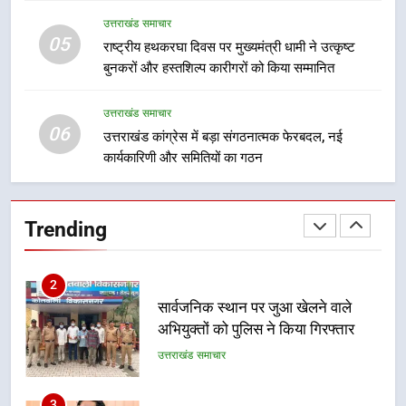
गुणवत्तापूर्ण निर्माण सुनिश्चित करने के
उत्तराखंड समाचार
निर्देश, सुरक्षा मानकों से कोई समझौता
05
1
राष्ट्रीय हथकरघा दिवस पर मुख्यमंत्री धामी ने उत्कृष्ट
नहींः डीएम
बुनकरों और हस्तशिल्प कारीगरों को किया सम्मानित
खेल महाकुंभ 2026ः 01 सितंबर से सजेगा
मुख्यमंत्री चौम्पियनशिप ट्रॉफी का मंच,
न्याय पंचायत से राज्य स्तर तक होगा
उत्तराखंड समाचार
उत्तराखंड समाचार
06
प्रतिभा का प्रदर्शन
उत्तराखंड कांग्रेस में बड़ा संगठनात्मक फेरबदल, नई
कार्यकारिणी और समितियों का गठन
2
सार्वजनिक स्थान पर जुआ खेलने वाले
अभियुक्तों को पुलिस ने किया गिरफ्तार
Trending
उत्तराखंड समाचार
3
जनकल्याण, रोजगार, शिक्षा, श्रमिक हित
और आधारभूत विकास को नई गति : धामी
कैबिनेट के ऐतिहासिक फैसले
उत्तराखंड समाचार
4