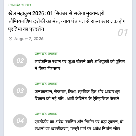
उत्तराखंड समाचार
धामी ने उत्कृष्ट बुनकरों और हस्तशिल्प
खेल महाकुंभ 2026ः 01 सितंबर से सजेगा मुख्यमंत्री
कारीगरों को किया सम्मानित
उत्तराखंड समाचार
चौम्पियनशिप ट्रॉफी का मंच, न्याय पंचायत से राज्य स्तर तक होगा
प्रतिभा का प्रदर्शन
01
6
August 7, 2026
उत्तराखंड कांग्रेस में बड़ा संगठनात्मक
फेरबदल, नई कार्यकारिणी और समितियों
का गठन
उत्तराखंड समाचार
उत्तराखंड समाचार
02
सार्वजनिक स्थान पर जुआ खेलने वाले अभियुक्तों को पुलिस
ने किया गिरफ्तार
7
मुख्यमंत्री धामी बोले- युवाओं को रोजगार
उत्तराखंड समाचार
देना सरकार की सर्वोच्च प्राथमिकता, आने
03
जनकल्याण, रोजगार, शिक्षा, श्रमिक हित और आधारभूत
वाले महीनों में हजारों पदों पर की जाएगी
उत्तराखंड समाचार
विकास को नई गति : धामी कैबिनेट के ऐतिहासिक फैसले
भर्ती
8
उत्तराखंड समाचार
दिल्ली-देहरादून आर्थिक कॉरिडोर से जुड़ी
04
एमडीडीए का अवैध प्लाटिंग और निर्माण पर बड़ा एक्शन, दो
12 किमी ग्रीनफील्ड बाईपास परियोजना
स्थानों पर ध्वस्तीकरण, मसूरी मार्ग पर अवैध निर्माण सील
का डीएम ने किया निरीक्षण; समयबद्ध एवं
उत्तराखंड समाचार