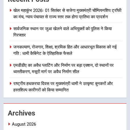
वाले महीनों में हजारों पदों पर की जाएगी
उत्तराखंड समाचार
खेल महाकुंभ 2026ः 01 सितंबर से सजेगा मुख्यमंत्री चौम्पियनशिप ट्रॉफी
भर्ती
का मंच, न्याय पंचायत से राज्य स्तर तक होगा प्रतिभा का प्रदर्शन
8
सार्वजनिक स्थान पर जुआ खेलने वाले अभियुक्तों को पुलिस ने किया
दिल्ली-देहरादून आर्थिक कॉरिडोर से जुड़ी
गिरफ्तार
12 किमी ग्रीनफील्ड बाईपास परियोजना
का डीएम ने किया निरीक्षण; समयबद्ध एवं
उत्तराखंड समाचार
जनकल्याण, रोजगार, शिक्षा, श्रमिक हित और आधारभूत विकास को नई
गुणवत्तापूर्ण निर्माण सुनिश्चित करने के
गति : धामी कैबिनेट के ऐतिहासिक फैसले
निर्देश, सुरक्षा मानकों से कोई समझौता
1
नहींः डीएम
एमडीडीए का अवैध प्लाटिंग और निर्माण पर बड़ा एक्शन, दो स्थानों पर
खेल महाकुंभ 2026ः 01 सितंबर से सजेगा
ध्वस्तीकरण, मसूरी मार्ग पर अवैध निर्माण सील
मुख्यमंत्री चौम्पियनशिप ट्रॉफी का मंच,
न्याय पंचायत से राज्य स्तर तक होगा
राष्ट्रीय हथकरघा दिवस पर मुख्यमंत्री धामी ने उत्कृष्ट बुनकरों और
उत्तराखंड समाचार
प्रतिभा का प्रदर्शन
हस्तशिल्प कारीगरों को किया सम्मानित
2
सार्वजनिक स्थान पर जुआ खेलने वाले
Archives
अभियुक्तों को पुलिस ने किया गिरफ्तार
उत्तराखंड समाचार
August 2026