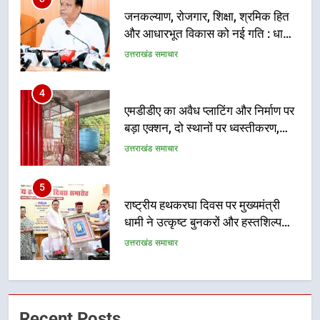
एमडीडीए का अवैध प्लाटिंग और निर्माण पर
बड़ा एक्शन, दो स्थानों पर ध्वस्तीकरण,
मसूरी मार्ग पर अवैध निर्माण सील
उत्तराखंड समाचार
5
राष्ट्रीय हथकरघा दिवस पर मुख्यमंत्री
धामी ने उत्कृष्ट बुनकरों और हस्तशिल्प
कारीगरों को किया सम्मानित
उत्तराखंड समाचार
6
उत्तराखंड कांग्रेस में बड़ा संगठनात्मक
फेरबदल, नई कार्यकारिणी और समितियों
का गठन
उत्तराखंड समाचार
7
मुख्यमंत्री धामी बोले- युवाओं को रोजगार
Recent Posts
देना सरकार की सर्वोच्च प्राथमिकता, आने