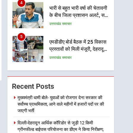
4
भारी से बहुत भारी वर्षा की चेतावनी
के बीच जिला प्रशासन अलर्ट, सभी
विभागों को हाई अलर्ट पर रहने के
उत्तराखंड समाचार
निर्देश
5
एमडीडीए बोर्ड बैठक में 25 विकास
प्रस्तावों को मिली मंजूरी, देहरादून-
मसूरी के नियोजित विकास को
उत्तराखंड समाचार
मिलेगी रफ्तार
6
मुख्यमंत्री पुष्कर सिंह धामी के
दिशा-निर्देशों में पीएम आवास
Recent Posts
योजना (शहरी) की प्रगति की हुई
उत्तराखंड समाचार
समीक्षा
मुख्यमंत्री धामी बोले- युवाओं को रोजगार देना सरकार की
सर्वोच्च प्राथमिकता, आने वाले महीनों में हजारों पदों पर की
7
बैरागीवाला हत्याकांड के फरार चल
जाएगी भर्ती
रहे अभियुक्त को दून पुलिस ने
दिल्ली-देहरादून आर्थिक कॉरिडोर से जुड़ी 12 किमी
हरिद्वार से किया गिरफ्तार
उत्तराखंड समाचार
ग्रीनफील्ड बाईपास परियोजना का डीएम ने किया निरीक्षण;