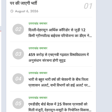
पर की जाएगी भर्ती
01
August 6, 2026
उत्तराखंड समाचार
5
02
दिल्ली-देहरादून आर्थिक कॉरिडोर से जुड़ी 12
एमडीडीए बोर्ड बैठक में 25 विकास
किमी ग्रीनफील्ड बाईपास परियोजना का डीएम ने
प्रस्तावों को मिली मंजूरी, देहरादून-
किया निरीक्षण; समयबद्ध एवं गुणवत्तापूर्ण निर्माण
मसूरी के नियोजित विकास को
उत्तराखंड समाचार
सुनिश्चित करने के निर्देश, सुरक्षा मानकों से कोई
उत्तराखंड समाचार
मिलेगी रफ्तार
समझौता नहींः डीएम
03
459 करोड़ से एचएनबी गढ़वाल विश्वविद्यालय में
6
मुख्यमंत्री पुष्कर सिंह धामी के
अनुसंधान संरचना होगी सुदृढ
दिशा-निर्देशों में पीएम आवास
योजना (शहरी) की प्रगति की हुई
उत्तराखंड समाचार
उत्तराखंड समाचार
समीक्षा
04
भारी से बहुत भारी वर्षा की चेतावनी के बीच जिला
7
प्रशासन अलर्ट, सभी विभागों को हाई अलर्ट पर
बैरागीवाला हत्याकांड के फरार चल
रहने के निर्देश
रहे अभियुक्त को दून पुलिस ने
उत्तराखंड समाचार
हरिद्वार से किया गिरफ्तार
उत्तराखंड समाचार
05
एमडीडीए बोर्ड बैठक में 25 विकास प्रस्तावों को
मिली मंजूरी, देहरादून-मसूरी के नियोजित विकास