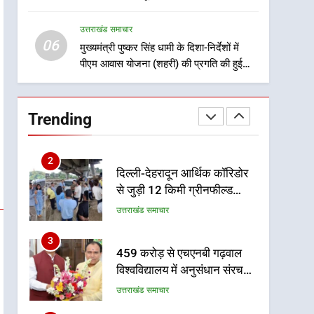
8
को मिलेगी रफ्तार
भारी बारिश का अलर्ट! 6 अगस्त
उत्तराखंड समाचार
को देहरादून में स्कूल बंद
06
मुख्यमंत्री पुष्कर सिंह धामी के दिशा-निर्देशों में
उत्तराखंड समाचार
पीएम आवास योजना (शहरी) की प्रगति की हुई
समीक्षा
1
मुख्यमंत्री धामी बोले- युवाओं को
रोजगार देना सरकार की सर्वोच्च
Trending
प्राथमिकता, आने वाले महीनों में
उत्तराखंड समाचार
हजारों पदों पर की जाएगी भर्ती
2
दिल्ली-देहरादून आर्थिक कॉरिडोर
से जुड़ी 12 किमी ग्रीनफील्ड
बाईपास परियोजना का डीएम ने
उत्तराखंड समाचार
किया निरीक्षण; समयबद्ध एवं
गुणवत्तापूर्ण निर्माण सुनिश्चित करने
3
459 करोड़ से एचएनबी गढ़वाल
के निर्देश, सुरक्षा मानकों से कोई
विश्वविद्यालय में अनुसंधान संरचना
समझौता नहींः डीएम
होगी सुदृढ
उत्तराखंड समाचार