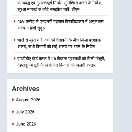
समयबद्ध एवं गुणवत्तापूर्ण निर्माण सुनिश्चित करने के निर्देश,
8
सुरक्षा मानकों से कोई समझौता नहींः डीएम
भारी बारिश का अलर्ट! 6 अगस्त
को देहरादून में स्कूल बंद
459 करोड़ से एचएनबी गढ़वाल विश्वविद्यालय में अनुसंधान
उत्तराखंड समाचार
संरचना होगी सुदृढ
1
भारी से बहुत भारी वर्षा की चेतावनी के बीच जिला प्रशासन
मुख्यमंत्री धामी बोले- युवाओं को
अलर्ट, सभी विभागों को हाई अलर्ट पर रहने के निर्देश
रोजगार देना सरकार की सर्वोच्च
प्राथमिकता, आने वाले महीनों में
एमडीडीए बोर्ड बैठक में 25 विकास प्रस्तावों को मिली मंजूरी,
उत्तराखंड समाचार
देहरादून-मसूरी के नियोजित विकास को मिलेगी रफ्तार
हजारों पदों पर की जाएगी भर्ती
2
दिल्ली-देहरादून आर्थिक कॉरिडोर
से जुड़ी 12 किमी ग्रीनफील्ड
Archives
बाईपास परियोजना का डीएम ने
उत्तराखंड समाचार
किया निरीक्षण; समयबद्ध एवं
August 2026
गुणवत्तापूर्ण निर्माण सुनिश्चित करने
3
459 करोड़ से एचएनबी गढ़वाल
July 2026
के निर्देश, सुरक्षा मानकों से कोई
विश्वविद्यालय में अनुसंधान संरचना
समझौता नहींः डीएम
June 2026
होगी सुदृढ
उत्तराखंड समाचार