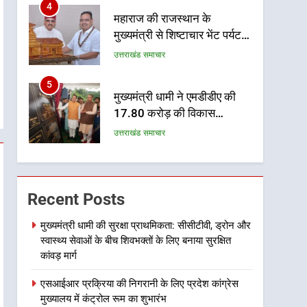
4
महाराज की राजस्थान के
मुख्यमंत्री से शिष्टाचार भेंट पर्यटन
और सांस्कृतिक गतिविधियों के
उत्तराखंड समाचार
विस्तार पर हुई चर्चा
5
मुख्यमंत्री धामी ने एमडीडीए की
17.80 करोड़ की विकास
परियोजनाओं का किया लोकार्पण व
उत्तराखंड समाचार
शिलान्यास
6
उत्तराखंड के ग्रामीण क्षेत्रों में
सहकारी बैंक की खुलेंगी 34 नई
Recent Posts
शाखाएं, सहकारी बैंकों के विस्तार से
उत्तराखंड समाचार
ग्रामीण क्षेत्रों में मिलेंगी बैंकिंग
मुख्यमंत्री धामी की सुरक्षा प्राथमिकता: सीसीटीवी, ड्रोन और
स्वास्थ्य सेवाओं के बीच शिवभक्तों के लिए बनाया सुरक्षित
सेवाएं – धन सिंह
7
फिजियोथेरेपिस्टों की रिक्तियों पर
कांवड़ मार्ग
राज्यसभा सांसद नरेश बंसल से
एसआईआर प्रक्रिया की निगरानी के लिए प्रदेश कांग्रेस
मिला प्रतिनिधिमंडल, शीघ्र भर्ती
उत्तराखंड समाचार
मुख्यालय में कंट्रोल रूम का शुभारंभ
की उठाई मांग