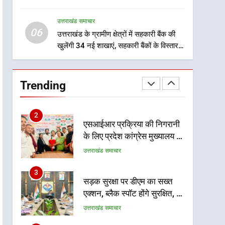
8
शिलान्यास
शिक्षिका सृष्टि कंडारी की मौत की
उत्तराखंड समाचार
होगी CBCID जांच, शासन से जारी
06
हुआ आदेश
उत्तराखंड के ग्रामीण क्षेत्रों में सहकारी बैंक की
उत्तराखंड समाचार
खुलेंगी 34 नई शाखाएं, सहकारी बैंकों के विस्तार से
ग्रामीण क्षेत्रों में मिलेंगी बैंकिंग सेवाएं – धन सिंह
1
मुख्यमंत्री धामी की सुरक्षा
प्राथमिकता: सीसीटीवी, ड्रोन और
Trending
स्वास्थ्य सेवाओं के बीच शिवभक्तों
उत्तराखंड समाचार
के लिए बनाया सुरक्षित कांवड़ मार्ग
2
एसआईआर प्रक्रिया की निगरानी
के लिए प्रदेश कांग्रेस मुख्यालय में
कंट्रोल रूम का शुभारंभ
उत्तराखंड समाचार
3
सड़क सुरक्षा पर डीएम का सख्त
एक्शन, ब्लैक स्पॉट होंगे सुरक्षित, हर
माह होगी प्रगति समीक्षा
उत्तराखंड समाचार