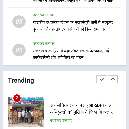
स्थानों पर ध्वस्तीकरण, मसूरी मार्ग पर अवैध निर्माण सील
का डीएम ने किया निरीक्षण; समयबद्ध एवं
उत्तराखंड समाचार
गुणवत्तापूर्ण निर्माण सुनिश्चित करने के
उत्तराखंड समाचार
निर्देश, सुरक्षा मानकों से कोई समझौता
05
1
राष्ट्रीय हथकरघा दिवस पर मुख्यमंत्री धामी ने उत्कृष्ट
नहींः डीएम
बुनकरों और हस्तशिल्प कारीगरों को किया सम्मानित
खेल महाकुंभ 2026ः 01 सितंबर से सजेगा
मुख्यमंत्री चौम्पियनशिप ट्रॉफी का मंच,
न्याय पंचायत से राज्य स्तर तक होगा
उत्तराखंड समाचार
उत्तराखंड समाचार
06
प्रतिभा का प्रदर्शन
उत्तराखंड कांग्रेस में बड़ा संगठनात्मक फेरबदल, नई
कार्यकारिणी और समितियों का गठन
2
सार्वजनिक स्थान पर जुआ खेलने वाले
अभियुक्तों को पुलिस ने किया गिरफ्तार
Trending
उत्तराखंड समाचार
3
जनकल्याण, रोजगार, शिक्षा, श्रमिक हित
और आधारभूत विकास को नई गति : धामी
कैबिनेट के ऐतिहासिक फैसले
उत्तराखंड समाचार