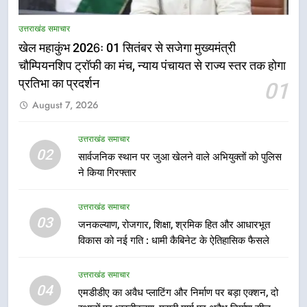
राष्ट्रीय हथकरघा दिवस पर मुख्यमंत्री
उत्तराखंड समाचार
धामी ने उत्कृष्ट बुनकरों और हस्तशिल्प
खेल महाकुंभ 2026ः 01 सितंबर से सजेगा मुख्यमंत्री
कारीगरों को किया सम्मानित
उत्तराखंड समाचार
चौम्पियनशिप ट्रॉफी का मंच, न्याय पंचायत से राज्य स्तर तक होगा
प्रतिभा का प्रदर्शन
01
6
August 7, 2026
उत्तराखंड कांग्रेस में बड़ा संगठनात्मक
फेरबदल, नई कार्यकारिणी और समितियों
का गठन
उत्तराखंड समाचार
उत्तराखंड समाचार
02
सार्वजनिक स्थान पर जुआ खेलने वाले अभियुक्तों को पुलिस
ने किया गिरफ्तार
7
मुख्यमंत्री धामी बोले- युवाओं को रोजगार
उत्तराखंड समाचार
देना सरकार की सर्वोच्च प्राथमिकता, आने
03
जनकल्याण, रोजगार, शिक्षा, श्रमिक हित और आधारभूत
वाले महीनों में हजारों पदों पर की जाएगी
उत्तराखंड समाचार
विकास को नई गति : धामी कैबिनेट के ऐतिहासिक फैसले
भर्ती
8
उत्तराखंड समाचार
दिल्ली-देहरादून आर्थिक कॉरिडोर से जुड़ी
04
एमडीडीए का अवैध प्लाटिंग और निर्माण पर बड़ा एक्शन, दो
12 किमी ग्रीनफील्ड बाईपास परियोजना