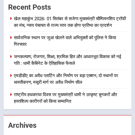
Recent Posts
देना सरकार की सर्वोच्च प्राथमिकता, आने
वाले महीनों में हजारों पदों पर की जाएगी
उत्तराखंड समाचार
खेल महाकुंभ 2026ः 01 सितंबर से सजेगा मुख्यमंत्री चौम्पियनशिप ट्रॉफी
भर्ती
का मंच, न्याय पंचायत से राज्य स्तर तक होगा प्रतिभा का प्रदर्शन
8
सार्वजनिक स्थान पर जुआ खेलने वाले अभियुक्तों को पुलिस ने किया
दिल्ली-देहरादून आर्थिक कॉरिडोर से जुड़ी
गिरफ्तार
12 किमी ग्रीनफील्ड बाईपास परियोजना
का डीएम ने किया निरीक्षण; समयबद्ध एवं
उत्तराखंड समाचार
जनकल्याण, रोजगार, शिक्षा, श्रमिक हित और आधारभूत विकास को नई
गुणवत्तापूर्ण निर्माण सुनिश्चित करने के
गति : धामी कैबिनेट के ऐतिहासिक फैसले
निर्देश, सुरक्षा मानकों से कोई समझौता
1
नहींः डीएम
एमडीडीए का अवैध प्लाटिंग और निर्माण पर बड़ा एक्शन, दो स्थानों पर
खेल महाकुंभ 2026ः 01 सितंबर से सजेगा
ध्वस्तीकरण, मसूरी मार्ग पर अवैध निर्माण सील
मुख्यमंत्री चौम्पियनशिप ट्रॉफी का मंच,
न्याय पंचायत से राज्य स्तर तक होगा
राष्ट्रीय हथकरघा दिवस पर मुख्यमंत्री धामी ने उत्कृष्ट बुनकरों और
उत्तराखंड समाचार
प्रतिभा का प्रदर्शन
हस्तशिल्प कारीगरों को किया सम्मानित
2
सार्वजनिक स्थान पर जुआ खेलने वाले
Archives
अभियुक्तों को पुलिस ने किया गिरफ्तार
उत्तराखंड समाचार