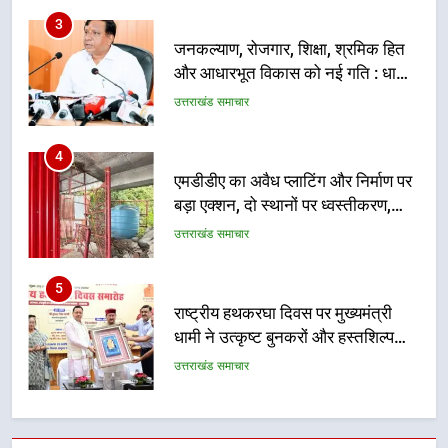
4
एमडीडीए का अवैध प्लाटिंग और निर्माण पर
बड़ा एक्शन, दो स्थानों पर ध्वस्तीकरण,
मसूरी मार्ग पर अवैध निर्माण सील
उत्तराखंड समाचार
5
राष्ट्रीय हथकरघा दिवस पर मुख्यमंत्री
धामी ने उत्कृष्ट बुनकरों और हस्तशिल्प
कारीगरों को किया सम्मानित
उत्तराखंड समाचार
6
उत्तराखंड कांग्रेस में बड़ा संगठनात्मक
फेरबदल, नई कार्यकारिणी और समितियों
का गठन
उत्तराखंड समाचार
7
मुख्यमंत्री धामी बोले- युवाओं को रोजगार