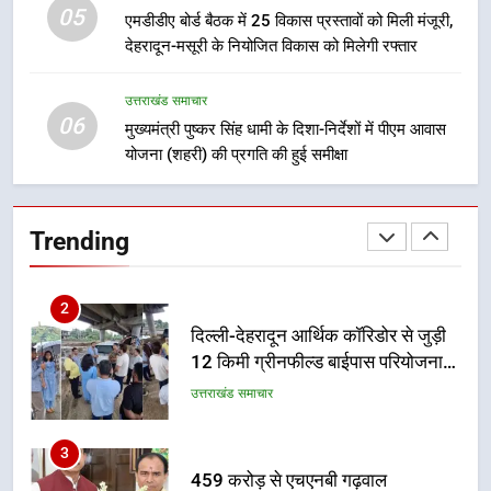
05
1
एमडीडीए बोर्ड बैठक में 25 विकास प्रस्तावों को मिली मंजूरी,
देहरादून-मसूरी के नियोजित विकास को मिलेगी रफ्तार
मुख्यमंत्री धामी बोले- युवाओं को रोजगार
देना सरकार की सर्वोच्च प्राथमिकता, आने
वाले महीनों में हजारों पदों पर की जाएगी
उत्तराखंड समाचार
उत्तराखंड समाचार
06
भर्ती
मुख्यमंत्री पुष्कर सिंह धामी के दिशा-निर्देशों में पीएम आवास
योजना (शहरी) की प्रगति की हुई समीक्षा
2
दिल्ली-देहरादून आर्थिक कॉरिडोर से जुड़ी
12 किमी ग्रीनफील्ड बाईपास परियोजना
Trending
का डीएम ने किया निरीक्षण; समयबद्ध एवं
उत्तराखंड समाचार
गुणवत्तापूर्ण निर्माण सुनिश्चित करने के
निर्देश, सुरक्षा मानकों से कोई समझौता
3
नहींः डीएम
459 करोड़ से एचएनबी गढ़वाल
विश्वविद्यालय में अनुसंधान संरचना होगी
सुदृढ
उत्तराखंड समाचार
4
भारी से बहुत भारी वर्षा की चेतावनी के बीच