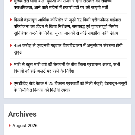
मुख्यमंत्री धामी बोले- युवाओं को रोजगार देना सरकार की सर्वोच्च
प्राथमिकता, आने वाले महीनों में हजारों पदों पर की जाएगी भर्ती
8
दिल्ली-देहरादून आर्थिक कॉरिडोर से जुड़ी 12 किमी ग्रीनफील्ड बाईपास
भारी बारिश का अलर्ट! 6 अगस्त को
परियोजना का डीएम ने किया निरीक्षण; समयबद्ध एवं गुणवत्तापूर्ण निर्माण
देहरादून में स्कूल बंद
सुनिश्चित करने के निर्देश, सुरक्षा मानकों से कोई समझौता नहींः डीएम
उत्तराखंड समाचार
459 करोड़ से एचएनबी गढ़वाल विश्वविद्यालय में अनुसंधान संरचना होगी
सुदृढ
1
मुख्यमंत्री धामी बोले- युवाओं को रोजगार
भारी से बहुत भारी वर्षा की चेतावनी के बीच जिला प्रशासन अलर्ट, सभी
देना सरकार की सर्वोच्च प्राथमिकता, आने
विभागों को हाई अलर्ट पर रहने के निर्देश
वाले महीनों में हजारों पदों पर की जाएगी
उत्तराखंड समाचार
भर्ती
एमडीडीए बोर्ड बैठक में 25 विकास प्रस्तावों को मिली मंजूरी, देहरादून-मसूरी
के नियोजित विकास को मिलेगी रफ्तार
2
दिल्ली-देहरादून आर्थिक कॉरिडोर से जुड़ी
12 किमी ग्रीनफील्ड बाईपास परियोजना
Archives
का डीएम ने किया निरीक्षण; समयबद्ध एवं
उत्तराखंड समाचार
गुणवत्तापूर्ण निर्माण सुनिश्चित करने के
August 2026
निर्देश, सुरक्षा मानकों से कोई समझौता
3