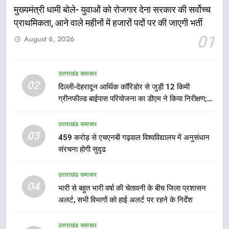
नियोजित विकास को मिलेगी रफ्तार
उत्तराखंड समाचार
मुख्यमंत्री धामी बोले- युवाओं को रोजगार देना सरकार की सर्वोच्च
प्राथमिकता, आने वाले महीनों में हजारों पदों पर की जाएगी भर्ती
6
01
August 6, 2026
मुख्यमंत्री पुष्कर सिंह धामी के दिशा-निर्देशों
में पीएम आवास योजना (शहरी) की प्रगति
की हुई समीक्षा
उत्तराखंड समाचार
उत्तराखंड समाचार
02
दिल्ली-देहरादून आर्थिक कॉरिडोर से जुड़ी 12 किमी
ग्रीनफील्ड बाईपास परियोजना का डीएम ने किया निरीक्षण;
7
समयबद्ध एवं गुणवत्तापूर्ण निर्माण सुनिश्चित करने के निर्देश,
बैरागीवाला हत्याकांड के फरार चल रहे
सुरक्षा मानकों से कोई समझौता नहींः डीएम
उत्तराखंड समाचार
अभियुक्त को दून पुलिस ने हरिद्वार से किया
03
459 करोड़ से एचएनबी गढ़वाल विश्वविद्यालय में अनुसंधान
गिरफ्तार
उत्तराखंड समाचार
संरचना होगी सुदृढ
8
उत्तराखंड समाचार
भारी बारिश का अलर्ट! 6 अगस्त को
04
भारी से बहुत भारी वर्षा की चेतावनी के बीच जिला प्रशासन
देहरादून में स्कूल बंद
अलर्ट, सभी विभागों को हाई अलर्ट पर रहने के निर्देश
उत्तराखंड समाचार
उत्तराखंड समाचार