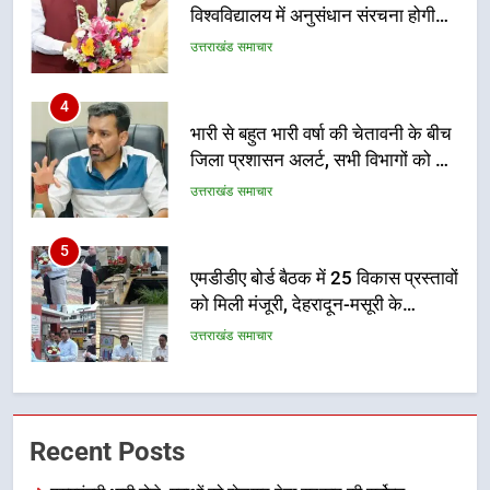
जिला प्रशासन अलर्ट, सभी विभागों को हाई
अलर्ट पर रहने के निर्देश
उत्तराखंड समाचार
5
एमडीडीए बोर्ड बैठक में 25 विकास प्रस्तावों
को मिली मंजूरी, देहरादून-मसूरी के
नियोजित विकास को मिलेगी रफ्तार
उत्तराखंड समाचार
6
मुख्यमंत्री पुष्कर सिंह धामी के दिशा-निर्देशों
में पीएम आवास योजना (शहरी) की प्रगति
की हुई समीक्षा
उत्तराखंड समाचार
7
बैरागीवाला हत्याकांड के फरार चल रहे
Recent Posts
अभियुक्त को दून पुलिस ने हरिद्वार से किया
गिरफ्तार
उत्तराखंड समाचार