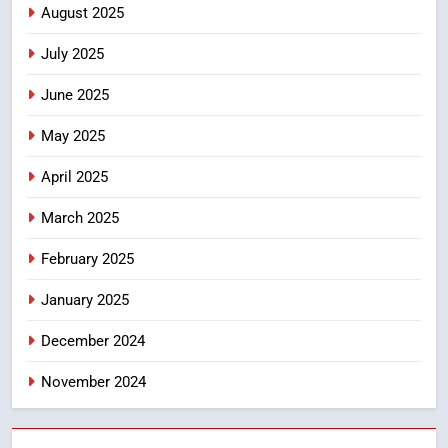
August 2025
की हुई समीक्षा
उत्तराखंड समाचार
July 2025
7
June 2025
बैरागीवाला हत्याकांड के फरार चल रहे
अभियुक्त को दून पुलिस ने हरिद्वार से किया
May 2025
गिरफ्तार
उत्तराखंड समाचार
April 2025
8
March 2025
भारी बारिश का अलर्ट! 6 अगस्त को
देहरादून में स्कूल बंद
February 2025
उत्तराखंड समाचार
January 2025
December 2024
November 2024