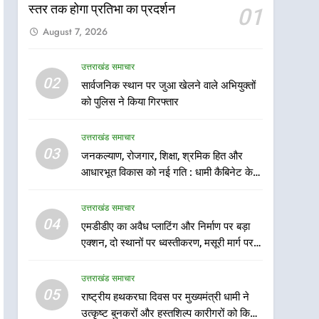
स्तर तक होगा प्रतिभा का प्रदर्शन
01
August 7, 2026
उत्तराखंड समाचार
5
02
सार्वजनिक स्थान पर जुआ खेलने वाले अभियुक्तों
राष्ट्रीय हथकरघा दिवस पर
को पुलिस ने किया गिरफ्तार
मुख्यमंत्री धामी ने उत्कृष्ट बुनकरों
और हस्तशिल्प कारीगरों को किया
उत्तराखंड समाचार
उत्तराखंड समाचार
सम्मानित
03
जनकल्याण, रोजगार, शिक्षा, श्रमिक हित और
6
उत्तराखंड कांग्रेस में बड़ा
आधारभूत विकास को नई गति : धामी कैबिनेट के
संगठनात्मक फेरबदल, नई
ऐतिहासिक फैसले
कार्यकारिणी और समितियों का
उत्तराखंड समाचार
उत्तराखंड समाचार
गठन
04
एमडीडीए का अवैध प्लाटिंग और निर्माण पर बड़ा
7
एक्शन, दो स्थानों पर ध्वस्तीकरण, मसूरी मार्ग पर
मुख्यमंत्री धामी बोले- युवाओं को
अवैध निर्माण सील
रोजगार देना सरकार की सर्वोच्च
उत्तराखंड समाचार
प्राथमिकता, आने वाले महीनों में
उत्तराखंड समाचार
05
राष्ट्रीय हथकरघा दिवस पर मुख्यमंत्री धामी ने
हजारों पदों पर की जाएगी भर्ती
उत्कृष्ट बुनकरों और हस्तशिल्प कारीगरों को किया