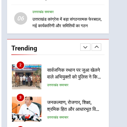
8
सम्मानित
दिल्ली-देहरादून आर्थिक कॉरिडोर
उत्तराखंड समाचार
से जुड़ी 12 किमी ग्रीनफील्ड
06
बाईपास परियोजना का डीएम ने
उत्तराखंड कांग्रेस में बड़ा संगठनात्मक फेरबदल,
उत्तराखंड समाचार
नई कार्यकारिणी और समितियों का गठन
किया निरीक्षण; समयबद्ध एवं
गुणवत्तापूर्ण निर्माण सुनिश्चित करने
1
खेल महाकुंभ 2026ः 01 सितंबर
के निर्देश, सुरक्षा मानकों से कोई
से सजेगा मुख्यमंत्री चौम्पियनशिप
समझौता नहींः डीएम
Trending
ट्रॉफी का मंच, न्याय पंचायत से
उत्तराखंड समाचार
राज्य स्तर तक होगा प्रतिभा का
प्रदर्शन
2
सार्वजनिक स्थान पर जुआ खेलने
वाले अभियुक्तों को पुलिस ने किया
गिरफ्तार
उत्तराखंड समाचार
3
जनकल्याण, रोजगार, शिक्षा,
श्रमिक हित और आधारभूत विकास
को नई गति : धामी कैबिनेट के
उत्तराखंड समाचार
ऐतिहासिक फैसले