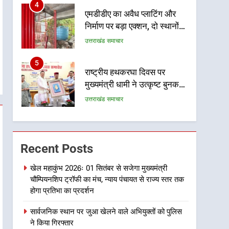
4
एमडीडीए का अवैध प्लाटिंग और
निर्माण पर बड़ा एक्शन, दो स्थानों
पर ध्वस्तीकरण, मसूरी मार्ग पर
उत्तराखंड समाचार
अवैध निर्माण सील
5
राष्ट्रीय हथकरघा दिवस पर
मुख्यमंत्री धामी ने उत्कृष्ट बुनकरों
और हस्तशिल्प कारीगरों को किया
उत्तराखंड समाचार
सम्मानित
6
उत्तराखंड कांग्रेस में बड़ा
संगठनात्मक फेरबदल, नई
Recent Posts
कार्यकारिणी और समितियों का
उत्तराखंड समाचार
गठन
खेल महाकुंभ 2026ः 01 सितंबर से सजेगा मुख्यमंत्री
चौम्पियनशिप ट्रॉफी का मंच, न्याय पंचायत से राज्य स्तर तक
7
मुख्यमंत्री धामी बोले- युवाओं को
होगा प्रतिभा का प्रदर्शन
रोजगार देना सरकार की सर्वोच्च
सार्वजनिक स्थान पर जुआ खेलने वाले अभियुक्तों को पुलिस
प्राथमिकता, आने वाले महीनों में
उत्तराखंड समाचार
ने किया गिरफ्तार
हजारों पदों पर की जाएगी भर्ती