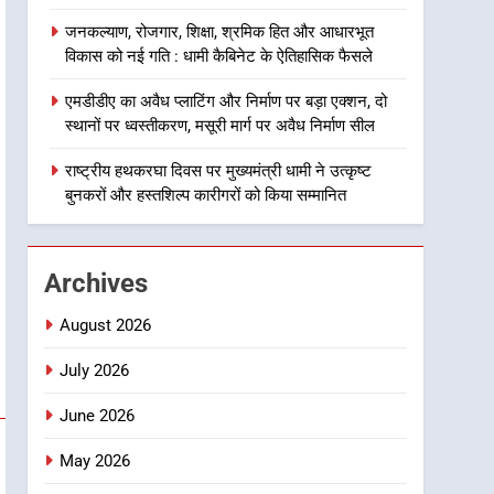
8
जनकल्याण, रोजगार, शिक्षा, श्रमिक हित और आधारभूत
दिल्ली-देहरादून आर्थिक कॉरिडोर
विकास को नई गति : धामी कैबिनेट के ऐतिहासिक फैसले
से जुड़ी 12 किमी ग्रीनफील्ड
बाईपास परियोजना का डीएम ने
उत्तराखंड समाचार
एमडीडीए का अवैध प्लाटिंग और निर्माण पर बड़ा एक्शन, दो
किया निरीक्षण; समयबद्ध एवं
स्थानों पर ध्वस्तीकरण, मसूरी मार्ग पर अवैध निर्माण सील
गुणवत्तापूर्ण निर्माण सुनिश्चित करने
1
खेल महाकुंभ 2026ः 01 सितंबर
राष्ट्रीय हथकरघा दिवस पर मुख्यमंत्री धामी ने उत्कृष्ट
के निर्देश, सुरक्षा मानकों से कोई
से सजेगा मुख्यमंत्री चौम्पियनशिप
बुनकरों और हस्तशिल्प कारीगरों को किया सम्मानित
समझौता नहींः डीएम
ट्रॉफी का मंच, न्याय पंचायत से
उत्तराखंड समाचार
राज्य स्तर तक होगा प्रतिभा का
प्रदर्शन
2
Archives
सार्वजनिक स्थान पर जुआ खेलने
वाले अभियुक्तों को पुलिस ने किया
August 2026
गिरफ्तार
उत्तराखंड समाचार
July 2026
3
June 2026
जनकल्याण, रोजगार, शिक्षा,
श्रमिक हित और आधारभूत विकास
May 2026
को नई गति : धामी कैबिनेट के
उत्तराखंड समाचार