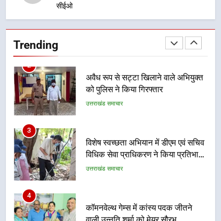
सीईओ
2
अवैध रूप से सट्टा खिलाने वाले अभियुक्त
को पुलिस ने किया गिरफ्तार
Trending
उत्तराखंड समाचार
3
विशेष स्वच्छता अभियान में डीएम एवं सचिव
विधिक सेवा प्राधिकरण ने किया प्रतिभाग,
100 से अधिक लोग बने इस अभियान का
उत्तराखंड समाचार
हिस्सा
4
कॉमनवेल्थ गेम्स में कांस्य पदक जीतने
वाली उन्नति शर्मा को मेयर सौरभ
थपलियाल ने किया सम्मानित
उत्तराखंड समाचार
5
तकनीकी शिक्षा विभाग प्रदेशभर में