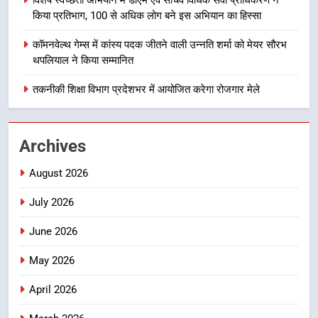
किया प्रतिभाग, 100 से अधिक लोग बने इस अभियान का हिस्सा
1
कॉमनवेल्थ गेम्स में कांस्य पदक जीतने वाली उन्नति शर्मा को मेयर सौरभ
मुख्यमंत्री ने हर घर तिरंगा यात्रा
थपलियाल ने किया सम्मानित
कार्यक्रम में किया प्रतिभाग, प्रदेशवासियों
से स्वतंत्रता दिवस पर अपने घरों में तिरंगा
तकनीकी शिक्षा विभाग प्रदेशभर में आयोजित करेगा रोजगार मेले
उत्तराखंड समाचार
फहराने का किया आवाह्न
2
Archives
अवैध रूप से सट्टा खिलाने वाले अभियुक्त
को पुलिस ने किया गिरफ्तार
August 2026
उत्तराखंड समाचार
July 2026
3
June 2026
विशेष स्वच्छता अभियान में डीएम एवं सचिव
विधिक सेवा प्राधिकरण ने किया प्रतिभाग,
May 2026
100 से अधिक लोग बने इस अभियान का
उत्तराखंड समाचार
April 2026
हिस्सा
4