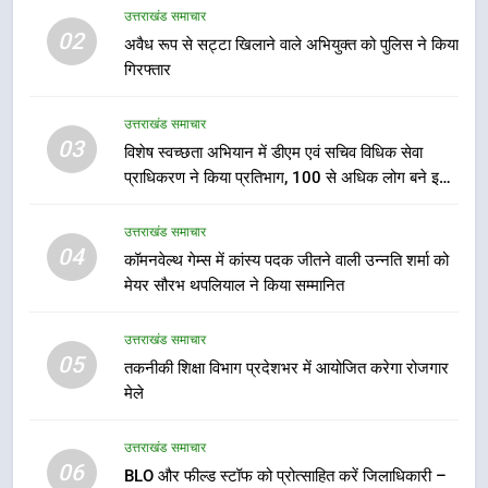
उत्तराखंड समाचार
उत्तराखंड समाचार
02
अवैध रूप से सट्टा खिलाने वाले अभियुक्त को पुलिस ने किया
गिरफ्तार
7
हर घर तिरंगा अभियान को जन-जन तक
उत्तराखंड समाचार
पहुंचाने की तैयारी, 9 से 17 अगस्त तक
03
विशेष स्वच्छता अभियान में डीएम एवं सचिव विधिक सेवा
होंगे देशभक्ति के विविध कार्यक्रम
उत्तराखंड समाचार
प्राधिकरण ने किया प्रतिभाग, 100 से अधिक लोग बने इस
अभियान का हिस्सा
8
उत्तराखंड समाचार
कावड़ मेले को सकुशल रूप से संपन्न कराने
04
कॉमनवेल्थ गेम्स में कांस्य पदक जीतने वाली उन्नति शर्मा को
के लिए खुद मैदान में उतरे एसएसपी दून
मेयर सौरभ थपलियाल ने किया सम्मानित
उत्तराखंड समाचार
उत्तराखंड समाचार
05
1
तकनीकी शिक्षा विभाग प्रदेशभर में आयोजित करेगा रोजगार
मेले
मुख्यमंत्री ने हर घर तिरंगा यात्रा
कार्यक्रम में किया प्रतिभाग, प्रदेशवासियों
से स्वतंत्रता दिवस पर अपने घरों में तिरंगा
उत्तराखंड समाचार
उत्तराखंड समाचार
06
फहराने का किया आवाह्न
BLO और फील्ड स्टॉफ को प्रोत्साहित करें जिलाधिकारी –