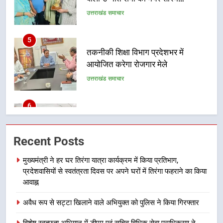
आयोजित करेगा रोजगार मेले
उत्तराखंड समाचार
6
BLO और फील्ड स्टॉफ को प्रोत्साहित करें
जिलाधिकारी – सीईओ
उत्तराखंड समाचार
7
हर घर तिरंगा अभियान को जन-जन तक
Recent Posts
पहुंचाने की तैयारी, 9 से 17 अगस्त तक
होंगे देशभक्ति के विविध कार्यक्रम
उत्तराखंड समाचार
मुख्यमंत्री ने हर घर तिरंगा यात्रा कार्यक्रम में किया प्रतिभाग,
प्रदेशवासियों से स्वतंत्रता दिवस पर अपने घरों में तिरंगा फहराने का किया
8
आवाह्न
कावड़ मेले को सकुशल रूप से संपन्न कराने
अवैध रूप से सट्टा खिलाने वाले अभियुक्त को पुलिस ने किया गिरफ्तार
के लिए खुद मैदान में उतरे एसएसपी दून
उत्तराखंड समाचार
विशेष स्वच्छता अभियान में डीएम एवं सचिव विधिक सेवा प्राधिकरण ने