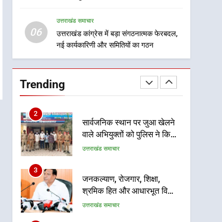
8
सम्मानित
दिल्ली-देहरादून आर्थिक कॉरिडोर
उत्तराखंड समाचार
से जुड़ी 12 किमी ग्रीनफील्ड
06
बाईपास परियोजना का डीएम ने
उत्तराखंड कांग्रेस में बड़ा संगठनात्मक फेरबदल,
उत्तराखंड समाचार
नई कार्यकारिणी और समितियों का गठन
किया निरीक्षण; समयबद्ध एवं
गुणवत्तापूर्ण निर्माण सुनिश्चित करने
1
खेल महाकुंभ 2026ः 01 सितंबर
के निर्देश, सुरक्षा मानकों से कोई
से सजेगा मुख्यमंत्री चौम्पियनशिप
समझौता नहींः डीएम
Trending
ट्रॉफी का मंच, न्याय पंचायत से
उत्तराखंड समाचार
राज्य स्तर तक होगा प्रतिभा का
प्रदर्शन
2
सार्वजनिक स्थान पर जुआ खेलने
वाले अभियुक्तों को पुलिस ने किया
गिरफ्तार
उत्तराखंड समाचार
3
जनकल्याण, रोजगार, शिक्षा,
श्रमिक हित और आधारभूत विकास
को नई गति : धामी कैबिनेट के
उत्तराखंड समाचार
ऐतिहासिक फैसले