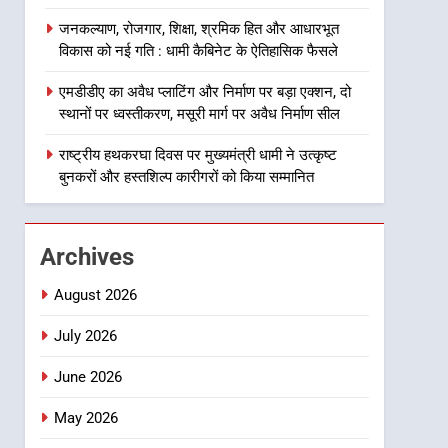
8
जनकल्याण, रोजगार, शिक्षा, श्रमिक हित और आधारभूत
दिल्ली-देहरादून आर्थिक कॉरिडोर
विकास को नई गति : धामी कैबिनेट के ऐतिहासिक फैसले
से जुड़ी 12 किमी ग्रीनफील्ड
बाईपास परियोजना का डीएम ने
उत्तराखंड समाचार
एमडीडीए का अवैध प्लाटिंग और निर्माण पर बड़ा एक्शन, दो
किया निरीक्षण; समयबद्ध एवं
स्थानों पर ध्वस्तीकरण, मसूरी मार्ग पर अवैध निर्माण सील
गुणवत्तापूर्ण निर्माण सुनिश्चित करने
1
खेल महाकुंभ 2026ः 01 सितंबर
राष्ट्रीय हथकरघा दिवस पर मुख्यमंत्री धामी ने उत्कृष्ट
के निर्देश, सुरक्षा मानकों से कोई
से सजेगा मुख्यमंत्री चौम्पियनशिप
बुनकरों और हस्तशिल्प कारीगरों को किया सम्मानित
समझौता नहींः डीएम
ट्रॉफी का मंच, न्याय पंचायत से
उत्तराखंड समाचार
राज्य स्तर तक होगा प्रतिभा का
प्रदर्शन
2
Archives
सार्वजनिक स्थान पर जुआ खेलने
वाले अभियुक्तों को पुलिस ने किया
August 2026
गिरफ्तार
उत्तराखंड समाचार
July 2026
3
June 2026
जनकल्याण, रोजगार, शिक्षा,
श्रमिक हित और आधारभूत विकास
May 2026
को नई गति : धामी कैबिनेट के
उत्तराखंड समाचार