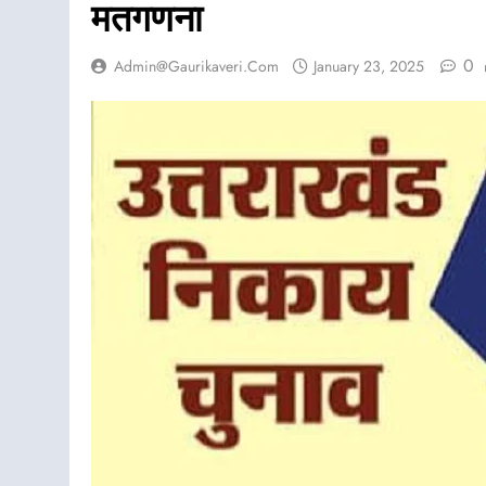
मतगणना
0
Admin@gaurikaveri.com
January 23, 2025