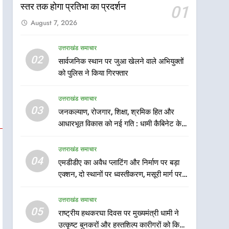
स्तर तक होगा प्रतिभा का प्रदर्शन
01
August 7, 2026
उत्तराखंड समाचार
5
02
सार्वजनिक स्थान पर जुआ खेलने वाले अभियुक्तों
राष्ट्रीय हथकरघा दिवस पर
को पुलिस ने किया गिरफ्तार
मुख्यमंत्री धामी ने उत्कृष्ट बुनकरों
और हस्तशिल्प कारीगरों को किया
उत्तराखंड समाचार
उत्तराखंड समाचार
सम्मानित
03
जनकल्याण, रोजगार, शिक्षा, श्रमिक हित और
6
उत्तराखंड कांग्रेस में बड़ा
आधारभूत विकास को नई गति : धामी कैबिनेट के
संगठनात्मक फेरबदल, नई
ऐतिहासिक फैसले
कार्यकारिणी और समितियों का
उत्तराखंड समाचार
उत्तराखंड समाचार
गठन
04
एमडीडीए का अवैध प्लाटिंग और निर्माण पर बड़ा
7
एक्शन, दो स्थानों पर ध्वस्तीकरण, मसूरी मार्ग पर
मुख्यमंत्री धामी बोले- युवाओं को
अवैध निर्माण सील
रोजगार देना सरकार की सर्वोच्च
उत्तराखंड समाचार
प्राथमिकता, आने वाले महीनों में
उत्तराखंड समाचार
05
राष्ट्रीय हथकरघा दिवस पर मुख्यमंत्री धामी ने
हजारों पदों पर की जाएगी भर्ती
उत्कृष्ट बुनकरों और हस्तशिल्प कारीगरों को किया