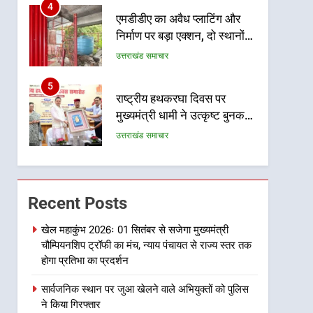
4
एमडीडीए का अवैध प्लाटिंग और
निर्माण पर बड़ा एक्शन, दो स्थानों
पर ध्वस्तीकरण, मसूरी मार्ग पर
उत्तराखंड समाचार
अवैध निर्माण सील
5
राष्ट्रीय हथकरघा दिवस पर
मुख्यमंत्री धामी ने उत्कृष्ट बुनकरों
और हस्तशिल्प कारीगरों को किया
उत्तराखंड समाचार
सम्मानित
6
उत्तराखंड कांग्रेस में बड़ा
संगठनात्मक फेरबदल, नई
Recent Posts
कार्यकारिणी और समितियों का
उत्तराखंड समाचार
गठन
खेल महाकुंभ 2026ः 01 सितंबर से सजेगा मुख्यमंत्री
चौम्पियनशिप ट्रॉफी का मंच, न्याय पंचायत से राज्य स्तर तक
7
मुख्यमंत्री धामी बोले- युवाओं को
होगा प्रतिभा का प्रदर्शन
रोजगार देना सरकार की सर्वोच्च
सार्वजनिक स्थान पर जुआ खेलने वाले अभियुक्तों को पुलिस
प्राथमिकता, आने वाले महीनों में
उत्तराखंड समाचार
ने किया गिरफ्तार
हजारों पदों पर की जाएगी भर्ती