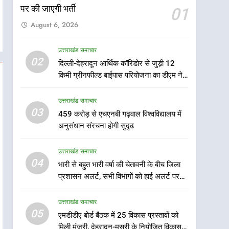
पर की जाएगी भर्ती
01
August 6, 2026
उत्तराखंड समाचार
5
02
दिल्ली-देहरादून आर्थिक कॉरिडोर से जुड़ी 12
एमडीडीए बोर्ड बैठक में 25 विकास
किमी ग्रीनफील्ड बाईपास परियोजना का डीएम ने
प्रस्तावों को मिली मंजूरी, देहरादून-
किया निरीक्षण; समयबद्ध एवं गुणवत्तापूर्ण निर्माण
मसूरी के नियोजित विकास को
उत्तराखंड समाचार
सुनिश्चित करने के निर्देश, सुरक्षा मानकों से कोई
उत्तराखंड समाचार
मिलेगी रफ्तार
समझौता नहींः डीएम
03
459 करोड़ से एचएनबी गढ़वाल विश्वविद्यालय में
6
मुख्यमंत्री पुष्कर सिंह धामी के
अनुसंधान संरचना होगी सुदृढ
दिशा-निर्देशों में पीएम आवास
योजना (शहरी) की प्रगति की हुई
उत्तराखंड समाचार
उत्तराखंड समाचार
समीक्षा
04
भारी से बहुत भारी वर्षा की चेतावनी के बीच जिला
7
प्रशासन अलर्ट, सभी विभागों को हाई अलर्ट पर
बैरागीवाला हत्याकांड के फरार चल
रहने के निर्देश
रहे अभियुक्त को दून पुलिस ने
उत्तराखंड समाचार
हरिद्वार से किया गिरफ्तार
उत्तराखंड समाचार
05
एमडीडीए बोर्ड बैठक में 25 विकास प्रस्तावों को
मिली मंजूरी, देहरादून-मसूरी के नियोजित विकास