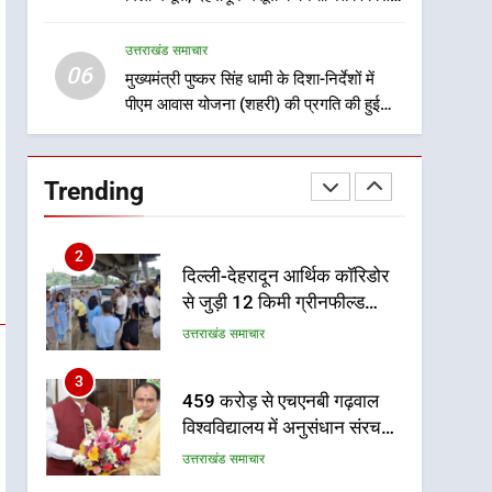
8
को मिलेगी रफ्तार
भारी बारिश का अलर्ट! 6 अगस्त
उत्तराखंड समाचार
को देहरादून में स्कूल बंद
06
मुख्यमंत्री पुष्कर सिंह धामी के दिशा-निर्देशों में
उत्तराखंड समाचार
पीएम आवास योजना (शहरी) की प्रगति की हुई
समीक्षा
1
मुख्यमंत्री धामी बोले- युवाओं को
रोजगार देना सरकार की सर्वोच्च
Trending
प्राथमिकता, आने वाले महीनों में
उत्तराखंड समाचार
हजारों पदों पर की जाएगी भर्ती
2
दिल्ली-देहरादून आर्थिक कॉरिडोर
से जुड़ी 12 किमी ग्रीनफील्ड
बाईपास परियोजना का डीएम ने
उत्तराखंड समाचार
किया निरीक्षण; समयबद्ध एवं
गुणवत्तापूर्ण निर्माण सुनिश्चित करने
3
459 करोड़ से एचएनबी गढ़वाल
के निर्देश, सुरक्षा मानकों से कोई
विश्वविद्यालय में अनुसंधान संरचना
समझौता नहींः डीएम
होगी सुदृढ
उत्तराखंड समाचार