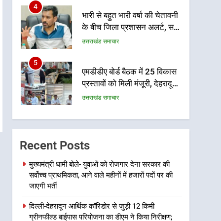
4
भारी से बहुत भारी वर्षा की चेतावनी
के बीच जिला प्रशासन अलर्ट, सभी
विभागों को हाई अलर्ट पर रहने के
उत्तराखंड समाचार
निर्देश
5
एमडीडीए बोर्ड बैठक में 25 विकास
प्रस्तावों को मिली मंजूरी, देहरादून-
मसूरी के नियोजित विकास को
उत्तराखंड समाचार
मिलेगी रफ्तार
6
मुख्यमंत्री पुष्कर सिंह धामी के
दिशा-निर्देशों में पीएम आवास
Recent Posts
योजना (शहरी) की प्रगति की हुई
उत्तराखंड समाचार
समीक्षा
मुख्यमंत्री धामी बोले- युवाओं को रोजगार देना सरकार की
सर्वोच्च प्राथमिकता, आने वाले महीनों में हजारों पदों पर की
7
बैरागीवाला हत्याकांड के फरार चल
जाएगी भर्ती
रहे अभियुक्त को दून पुलिस ने
दिल्ली-देहरादून आर्थिक कॉरिडोर से जुड़ी 12 किमी
हरिद्वार से किया गिरफ्तार
उत्तराखंड समाचार
ग्रीनफील्ड बाईपास परियोजना का डीएम ने किया निरीक्षण;