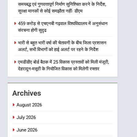
समयबद्ध एवं गुणवत्तापूर्ण निर्माण सुनिश्चित करने के निर्देश,
8
सुरक्षा मानकों से कोई समझौता नहींः डीएम
भारी बारिश का अलर्ट! 6 अगस्त
को देहरादून में स्कूल बंद
459 करोड़ से एचएनबी गढ़वाल विश्वविद्यालय में अनुसंधान
उत्तराखंड समाचार
संरचना होगी सुदृढ
1
भारी से बहुत भारी वर्षा की चेतावनी के बीच जिला प्रशासन
मुख्यमंत्री धामी बोले- युवाओं को
अलर्ट, सभी विभागों को हाई अलर्ट पर रहने के निर्देश
रोजगार देना सरकार की सर्वोच्च
प्राथमिकता, आने वाले महीनों में
एमडीडीए बोर्ड बैठक में 25 विकास प्रस्तावों को मिली मंजूरी,
उत्तराखंड समाचार
देहरादून-मसूरी के नियोजित विकास को मिलेगी रफ्तार
हजारों पदों पर की जाएगी भर्ती
2
दिल्ली-देहरादून आर्थिक कॉरिडोर
से जुड़ी 12 किमी ग्रीनफील्ड
Archives
बाईपास परियोजना का डीएम ने
उत्तराखंड समाचार
किया निरीक्षण; समयबद्ध एवं
August 2026
गुणवत्तापूर्ण निर्माण सुनिश्चित करने
3
459 करोड़ से एचएनबी गढ़वाल
July 2026
के निर्देश, सुरक्षा मानकों से कोई
विश्वविद्यालय में अनुसंधान संरचना
समझौता नहींः डीएम
June 2026
होगी सुदृढ
उत्तराखंड समाचार