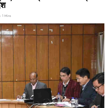
ेश
डीएम
डीएम
1 Mins