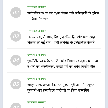
फेरबदल, नई कार्यकारिणी और समितियों
का गठन
उत्तराखंड समाचार
उत्तराखंड समाचार
02
सार्वजनिक स्थान पर जुआ खेलने वाले अभियुक्तों को पुलिस
ने किया गिरफ्तार
7
मुख्यमंत्री धामी बोले- युवाओं को रोजगार
उत्तराखंड समाचार
देना सरकार की सर्वोच्च प्राथमिकता, आने
03
जनकल्याण, रोजगार, शिक्षा, श्रमिक हित और आधारभूत
वाले महीनों में हजारों पदों पर की जाएगी
उत्तराखंड समाचार
विकास को नई गति : धामी कैबिनेट के ऐतिहासिक फैसले
भर्ती
8
उत्तराखंड समाचार
दिल्ली-देहरादून आर्थिक कॉरिडोर से जुड़ी
04
एमडीडीए का अवैध प्लाटिंग और निर्माण पर बड़ा एक्शन, दो
12 किमी ग्रीनफील्ड बाईपास परियोजना
स्थानों पर ध्वस्तीकरण, मसूरी मार्ग पर अवैध निर्माण सील
का डीएम ने किया निरीक्षण; समयबद्ध एवं
उत्तराखंड समाचार
गुणवत्तापूर्ण निर्माण सुनिश्चित करने के
उत्तराखंड समाचार
निर्देश, सुरक्षा मानकों से कोई समझौता
05
1
राष्ट्रीय हथकरघा दिवस पर मुख्यमंत्री धामी ने उत्कृष्ट
नहींः डीएम
बुनकरों और हस्तशिल्प कारीगरों को किया सम्मानित
खेल महाकुंभ 2026ः 01 सितंबर से सजेगा
मुख्यमंत्री चौम्पियनशिप ट्रॉफी का मंच,
न्याय पंचायत से राज्य स्तर तक होगा
उत्तराखंड समाचार
उत्तराखंड समाचार
प्रतिभा का प्रदर्शन