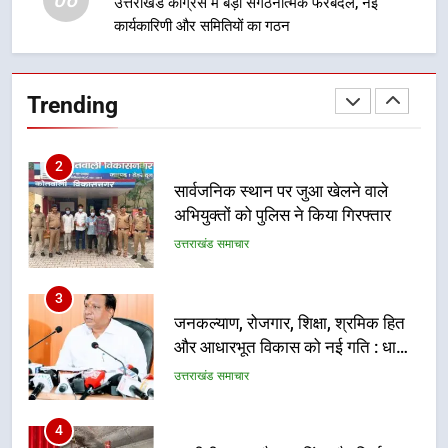
06
उत्तराखंड कांग्रेस में बड़ा संगठनात्मक फेरबदल, नई
कार्यकारिणी और समितियों का गठन
2
सार्वजनिक स्थान पर जुआ खेलने वाले
अभियुक्तों को पुलिस ने किया गिरफ्तार
Trending
उत्तराखंड समाचार
3
जनकल्याण, रोजगार, शिक्षा, श्रमिक हित
और आधारभूत विकास को नई गति : धामी
कैबिनेट के ऐतिहासिक फैसले
उत्तराखंड समाचार
4
एमडीडीए का अवैध प्लाटिंग और निर्माण पर
बड़ा एक्शन, दो स्थानों पर ध्वस्तीकरण,
मसूरी मार्ग पर अवैध निर्माण सील
उत्तराखंड समाचार
5