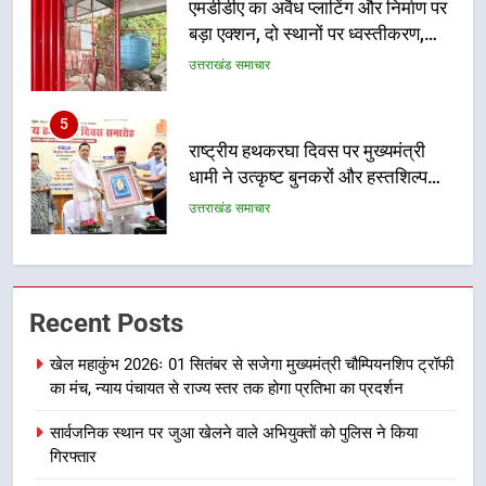
राष्ट्रीय हथकरघा दिवस पर मुख्यमंत्री
धामी ने उत्कृष्ट बुनकरों और हस्तशिल्प
कारीगरों को किया सम्मानित
उत्तराखंड समाचार
6
उत्तराखंड कांग्रेस में बड़ा संगठनात्मक
फेरबदल, नई कार्यकारिणी और समितियों
का गठन
उत्तराखंड समाचार
7
मुख्यमंत्री धामी बोले- युवाओं को रोजगार
Recent Posts
देना सरकार की सर्वोच्च प्राथमिकता, आने
वाले महीनों में हजारों पदों पर की जाएगी
उत्तराखंड समाचार
खेल महाकुंभ 2026ः 01 सितंबर से सजेगा मुख्यमंत्री चौम्पियनशिप ट्रॉफी
भर्ती
का मंच, न्याय पंचायत से राज्य स्तर तक होगा प्रतिभा का प्रदर्शन
8
सार्वजनिक स्थान पर जुआ खेलने वाले अभियुक्तों को पुलिस ने किया
दिल्ली-देहरादून आर्थिक कॉरिडोर से जुड़ी
गिरफ्तार
12 किमी ग्रीनफील्ड बाईपास परियोजना