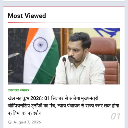
Most Viewed
5
राष्ट्रीय हथकरघा दिवस पर मुख्यमंत्री
उत्तराखंड समाचार
धामी ने उत्कृष्ट बुनकरों और हस्तशिल्प
खेल महाकुंभ 2026ः 01 सितंबर से सजेगा मुख्यमंत्री
कारीगरों को किया सम्मानित
उत्तराखंड समाचार
चौम्पियनशिप ट्रॉफी का मंच, न्याय पंचायत से राज्य स्तर तक होगा
प्रतिभा का प्रदर्शन
01
6
August 7, 2026
उत्तराखंड कांग्रेस में बड़ा संगठनात्मक