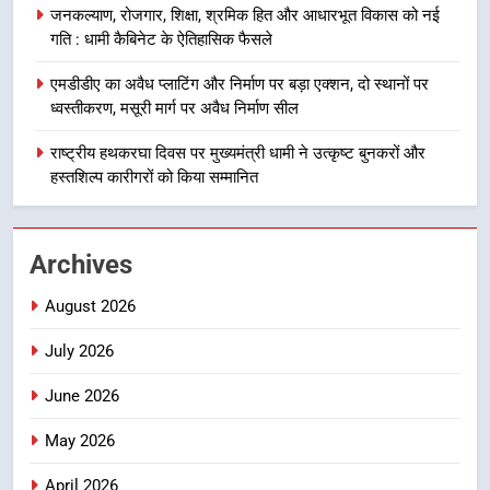
का डीएम ने किया निरीक्षण; समयबद्ध एवं
उत्तराखंड समाचार
जनकल्याण, रोजगार, शिक्षा, श्रमिक हित और आधारभूत विकास को नई
गुणवत्तापूर्ण निर्माण सुनिश्चित करने के
गति : धामी कैबिनेट के ऐतिहासिक फैसले
निर्देश, सुरक्षा मानकों से कोई समझौता
1
नहींः डीएम
एमडीडीए का अवैध प्लाटिंग और निर्माण पर बड़ा एक्शन, दो स्थानों पर
खेल महाकुंभ 2026ः 01 सितंबर से सजेगा
ध्वस्तीकरण, मसूरी मार्ग पर अवैध निर्माण सील
मुख्यमंत्री चौम्पियनशिप ट्रॉफी का मंच,
न्याय पंचायत से राज्य स्तर तक होगा
राष्ट्रीय हथकरघा दिवस पर मुख्यमंत्री धामी ने उत्कृष्ट बुनकरों और
उत्तराखंड समाचार
प्रतिभा का प्रदर्शन
हस्तशिल्प कारीगरों को किया सम्मानित
2
सार्वजनिक स्थान पर जुआ खेलने वाले
Archives
अभियुक्तों को पुलिस ने किया गिरफ्तार
उत्तराखंड समाचार
August 2026
July 2026
3
जनकल्याण, रोजगार, शिक्षा, श्रमिक हित
June 2026
और आधारभूत विकास को नई गति : धामी
कैबिनेट के ऐतिहासिक फैसले
May 2026
उत्तराखंड समाचार
April 2026