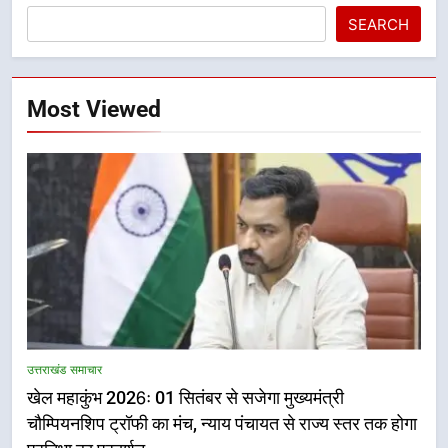
SEARCH
Most Viewed
5
राष्ट्रीय हथकरघा दिवस पर मुख्यमंत्री
उत्तराखंड समाचार
धामी ने उत्कृष्ट बुनकरों और हस्तशिल्प
खेल महाकुंभ 2026ः 01 सितंबर से सजेगा मुख्यमंत्री
कारीगरों को किया सम्मानित
उत्तराखंड समाचार
चौम्पियनशिप ट्रॉफी का मंच, न्याय पंचायत से राज्य स्तर तक होगा