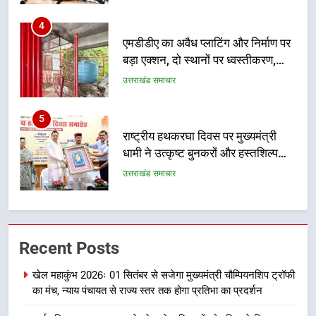
उत्तराखंड समाचार
5
राष्ट्रीय हथकरघा दिवस पर मुख्यमंत्री
धामी ने उत्कृष्ट बुनकरों और हस्तशिल्प
कारीगरों को किया सम्मानित
उत्तराखंड समाचार
6
उत्तराखंड कांग्रेस में बड़ा संगठनात्मक
फेरबदल, नई कार्यकारिणी और समितियों
का गठन
उत्तराखंड समाचार
7
मुख्यमंत्री धामी बोले- युवाओं को रोजगार
Recent Posts
देना सरकार की सर्वोच्च प्राथमिकता, आने
खेल महाकुंभ 2026ः 01 सितंबर से सजेगा मुख्यमंत्री चौम्पियनशिप ट्रॉफी
वाले महीनों में हजारों पदों पर की जाएगी
उत्तराखंड समाचार
का मंच, न्याय पंचायत से राज्य स्तर तक होगा प्रतिभा का प्रदर्शन
भर्ती