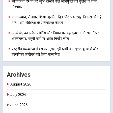
8
सार्वजनिक स्थान पर जुआ खेलने वाले अभियुक्तों को पुलिस ने किया
गिरफ्तार
दिल्ली-देहरादून आर्थिक कॉरिडोर से जुड़ी
12 किमी ग्रीनफील्ड बाईपास परियोजना
जनकल्याण, रोजगार, शिक्षा, श्रमिक हित और आधारभूत विकास को नई
का डीएम ने किया निरीक्षण; समयबद्ध एवं
उत्तराखंड समाचार
गति : धामी कैबिनेट के ऐतिहासिक फैसले
गुणवत्तापूर्ण निर्माण सुनिश्चित करने के
निर्देश, सुरक्षा मानकों से कोई समझौता
एमडीडीए का अवैध प्लाटिंग और निर्माण पर बड़ा एक्शन, दो स्थानों पर
1
नहींः डीएम
ध्वस्तीकरण, मसूरी मार्ग पर अवैध निर्माण सील
खेल महाकुंभ 2026ः 01 सितंबर से सजेगा
मुख्यमंत्री चौम्पियनशिप ट्रॉफी का मंच,
राष्ट्रीय हथकरघा दिवस पर मुख्यमंत्री धामी ने उत्कृष्ट बुनकरों और
न्याय पंचायत से राज्य स्तर तक होगा
उत्तराखंड समाचार
हस्तशिल्प कारीगरों को किया सम्मानित
प्रतिभा का प्रदर्शन
2
Archives
सार्वजनिक स्थान पर जुआ खेलने वाले
अभियुक्तों को पुलिस ने किया गिरफ्तार
August 2026
उत्तराखंड समाचार
July 2026
3
June 2026
जनकल्याण, रोजगार, शिक्षा, श्रमिक हित