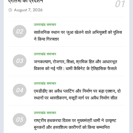
प्रतिभा का प्रदर्शन
01
6
August 7, 2026
उत्तराखंड कांग्रेस में बड़ा संगठनात्मक
फेरबदल, नई कार्यकारिणी और समितियों
उत्तराखंड समाचार
का गठन
02
उत्तराखंड समाचार
सार्वजनिक स्थान पर जुआ खेलने वाले अभियुक्तों को पुलिस
ने किया गिरफ्तार
7
उत्तराखंड समाचार
मुख्यमंत्री धामी बोले- युवाओं को रोजगार
03
देना सरकार की सर्वोच्च प्राथमिकता, आने
जनकल्याण, रोजगार, शिक्षा, श्रमिक हित और आधारभूत
विकास को नई गति : धामी कैबिनेट के ऐतिहासिक फैसले
वाले महीनों में हजारों पदों पर की जाएगी
उत्तराखंड समाचार
भर्ती
उत्तराखंड समाचार
8
04
एमडीडीए का अवैध प्लाटिंग और निर्माण पर बड़ा एक्शन, दो
दिल्ली-देहरादून आर्थिक कॉरिडोर से जुड़ी
स्थानों पर ध्वस्तीकरण, मसूरी मार्ग पर अवैध निर्माण सील
12 किमी ग्रीनफील्ड बाईपास परियोजना
का डीएम ने किया निरीक्षण; समयबद्ध एवं
उत्तराखंड समाचार
उत्तराखंड समाचार
गुणवत्तापूर्ण निर्माण सुनिश्चित करने के
05
राष्ट्रीय हथकरघा दिवस पर मुख्यमंत्री धामी ने उत्कृष्ट
निर्देश, सुरक्षा मानकों से कोई समझौता
1
बुनकरों और हस्तशिल्प कारीगरों को किया सम्मानित
नहींः डीएम