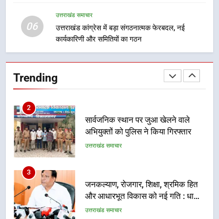
खेल महाकुंभ 2026ः 01 सितंबर से सजेगा
मुख्यमंत्री चौम्पियनशिप ट्रॉफी का मंच,
उत्तराखंड समाचार
न्याय पंचायत से राज्य स्तर तक होगा
06
उत्तराखंड समाचार
उत्तराखंड कांग्रेस में बड़ा संगठनात्मक फेरबदल, नई
प्रतिभा का प्रदर्शन
कार्यकारिणी और समितियों का गठन
2
सार्वजनिक स्थान पर जुआ खेलने वाले
Trending
अभियुक्तों को पुलिस ने किया गिरफ्तार
उत्तराखंड समाचार
3
जनकल्याण, रोजगार, शिक्षा, श्रमिक हित
और आधारभूत विकास को नई गति : धामी
कैबिनेट के ऐतिहासिक फैसले
उत्तराखंड समाचार
4
एमडीडीए का अवैध प्लाटिंग और निर्माण पर
बड़ा एक्शन, दो स्थानों पर ध्वस्तीकरण,
मसूरी मार्ग पर अवैध निर्माण सील