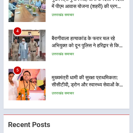
अभियुक्त को दून पुलिस ने हरिद्वार से किया
गिरफ्तार
उत्तराखंड समाचार
5
मुख्यमंत्री धामी की सुरक्षा प्राथमिकता:
सीसीटीवी, ड्रोन और स्वास्थ्य सेवाओं के
बीच शिवभक्तों के लिए बनाया सुरक्षित
उत्तराखंड समाचार
कांवड़ मार्ग
6
एसआईआर प्रक्रिया की निगरानी के लिए
प्रदेश कांग्रेस मुख्यालय में कंट्रोल रूम
का शुभारंभ
उत्तराखंड समाचार
7
सड़क सुरक्षा पर डीएम का सख्त एक्शन,
Recent Posts
ब्लैक स्पॉट होंगे सुरक्षित, हर माह होगी
प्रगति समीक्षा
उत्तराखंड समाचार