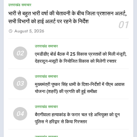
उत्तराखंड समाचार
बीच शिवभक्तों के लिए बनाया सुरक्षित
उत्तराखंड समाचार
कांवड़ मार्ग
भारी से बहुत भारी वर्षा की चेतावनी के बीच जिला प्रशासन अलर्ट,
सभी विभागों को हाई अलर्ट पर रहने के निर्देश
01
6
August 5, 2026
एसआईआर प्रक्रिया की निगरानी के लिए
प्रदेश कांग्रेस मुख्यालय में कंट्रोल रूम
का शुभारंभ
उत्तराखंड समाचार
उत्तराखंड समाचार
02
एमडीडीए बोर्ड बैठक में 25 विकास प्रस्तावों को मिली मंजूरी,
देहरादून-मसूरी के नियोजित विकास को मिलेगी रफ्तार
7
सड़क सुरक्षा पर डीएम का सख्त एक्शन,
उत्तराखंड समाचार
ब्लैक स्पॉट होंगे सुरक्षित, हर माह होगी
03
मुख्यमंत्री पुष्कर सिंह धामी के दिशा-निर्देशों में पीएम आवास
प्रगति समीक्षा
उत्तराखंड समाचार
योजना (शहरी) की प्रगति की हुई समीक्षा
8
उत्तराखंड समाचार
महाराज की राजस्थान के मुख्यमंत्री से
04
बैरागीवाला हत्याकांड के फरार चल रहे अभियुक्त को दून
शिष्टाचार भेंट पर्यटन और सांस्कृतिक
पुलिस ने हरिद्वार से किया गिरफ्तार
गतिविधियों के विस्तार पर हुई चर्चा
उत्तराखंड समाचार
उत्तराखंड समाचार