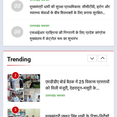
05
1
मुख्यमंत्री धामी की सुरक्षा प्राथमिकता: सीसीटीवी, ड्रोन और
स्वास्थ्य सेवाओं के बीच शिवभक्तों के लिए बनाया सुरक्षित
भारी से बहुत भारी वर्षा की चेतावनी के बीच
कांवड़ मार्ग
जिला प्रशासन अलर्ट, सभी विभागों को हाई
अलर्ट पर रहने के निर्देश
उत्तराखंड समाचार
उत्तराखंड समाचार
06
एसआईआर प्रक्रिया की निगरानी के लिए प्रदेश कांग्रेस
मुख्यालय में कंट्रोल रूम का शुभारंभ
2
एमडीडीए बोर्ड बैठक में 25 विकास प्रस्तावों
को मिली मंजूरी, देहरादून-मसूरी के
Trending
नियोजित विकास को मिलेगी रफ्तार
उत्तराखंड समाचार
3
मुख्यमंत्री पुष्कर सिंह धामी के दिशा-निर्देशों
में पीएम आवास योजना (शहरी) की प्रगति
की हुई समीक्षा
उत्तराखंड समाचार
4
बैरागीवाला हत्याकांड के फरार चल रहे