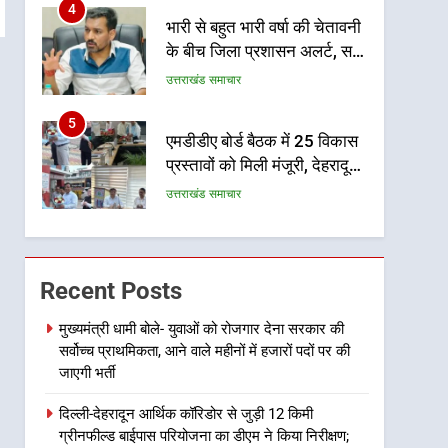
4
भारी से बहुत भारी वर्षा की चेतावनी
के बीच जिला प्रशासन अलर्ट, सभी
विभागों को हाई अलर्ट पर रहने के
उत्तराखंड समाचार
निर्देश
5
एमडीडीए बोर्ड बैठक में 25 विकास
प्रस्तावों को मिली मंजूरी, देहरादून-
मसूरी के नियोजित विकास को
उत्तराखंड समाचार
मिलेगी रफ्तार
6
मुख्यमंत्री पुष्कर सिंह धामी के
दिशा-निर्देशों में पीएम आवास
Recent Posts
योजना (शहरी) की प्रगति की हुई
उत्तराखंड समाचार
समीक्षा
मुख्यमंत्री धामी बोले- युवाओं को रोजगार देना सरकार की
सर्वोच्च प्राथमिकता, आने वाले महीनों में हजारों पदों पर की
7
बैरागीवाला हत्याकांड के फरार चल
जाएगी भर्ती
रहे अभियुक्त को दून पुलिस ने
दिल्ली-देहरादून आर्थिक कॉरिडोर से जुड़ी 12 किमी
हरिद्वार से किया गिरफ्तार
उत्तराखंड समाचार
ग्रीनफील्ड बाईपास परियोजना का डीएम ने किया निरीक्षण;