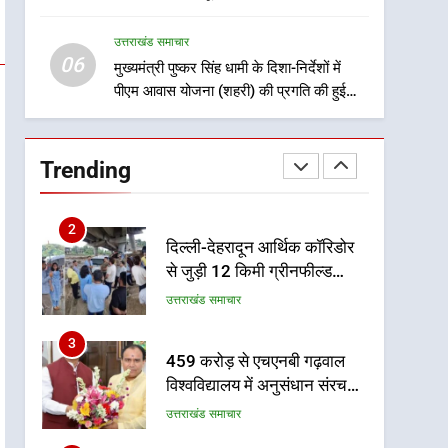
8
को मिलेगी रफ्तार
भारी बारिश का अलर्ट! 6 अगस्त
उत्तराखंड समाचार
को देहरादून में स्कूल बंद
06
मुख्यमंत्री पुष्कर सिंह धामी के दिशा-निर्देशों में
उत्तराखंड समाचार
पीएम आवास योजना (शहरी) की प्रगति की हुई
समीक्षा
1
मुख्यमंत्री धामी बोले- युवाओं को
रोजगार देना सरकार की सर्वोच्च
Trending
प्राथमिकता, आने वाले महीनों में
उत्तराखंड समाचार
हजारों पदों पर की जाएगी भर्ती
2
दिल्ली-देहरादून आर्थिक कॉरिडोर
से जुड़ी 12 किमी ग्रीनफील्ड
बाईपास परियोजना का डीएम ने
उत्तराखंड समाचार
किया निरीक्षण; समयबद्ध एवं
गुणवत्तापूर्ण निर्माण सुनिश्चित करने
3
459 करोड़ से एचएनबी गढ़वाल
के निर्देश, सुरक्षा मानकों से कोई
विश्वविद्यालय में अनुसंधान संरचना
समझौता नहींः डीएम
होगी सुदृढ
उत्तराखंड समाचार