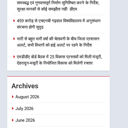
समयबद्ध एवं गुणवत्तापूर्ण निर्माण सुनिश्चित करने के निर्देश,
8
सुरक्षा मानकों से कोई समझौता नहींः डीएम
भारी बारिश का अलर्ट! 6 अगस्त
को देहरादून में स्कूल बंद
459 करोड़ से एचएनबी गढ़वाल विश्वविद्यालय में अनुसंधान
उत्तराखंड समाचार
संरचना होगी सुदृढ
1
भारी से बहुत भारी वर्षा की चेतावनी के बीच जिला प्रशासन
मुख्यमंत्री धामी बोले- युवाओं को
अलर्ट, सभी विभागों को हाई अलर्ट पर रहने के निर्देश
रोजगार देना सरकार की सर्वोच्च
प्राथमिकता, आने वाले महीनों में
एमडीडीए बोर्ड बैठक में 25 विकास प्रस्तावों को मिली मंजूरी,
उत्तराखंड समाचार
देहरादून-मसूरी के नियोजित विकास को मिलेगी रफ्तार
हजारों पदों पर की जाएगी भर्ती
2
दिल्ली-देहरादून आर्थिक कॉरिडोर
से जुड़ी 12 किमी ग्रीनफील्ड
Archives
बाईपास परियोजना का डीएम ने
उत्तराखंड समाचार
किया निरीक्षण; समयबद्ध एवं
August 2026
गुणवत्तापूर्ण निर्माण सुनिश्चित करने
3
459 करोड़ से एचएनबी गढ़वाल
July 2026
के निर्देश, सुरक्षा मानकों से कोई
विश्वविद्यालय में अनुसंधान संरचना
समझौता नहींः डीएम
June 2026
होगी सुदृढ
उत्तराखंड समाचार