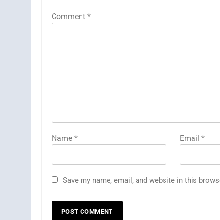
Comment
*
Name
*
Email
*
Save my name, email, and website in this brows