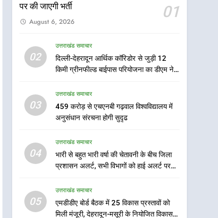
पर की जाएगी भर्ती
01
August 6, 2026
उत्तराखंड समाचार
5
02
दिल्ली-देहरादून आर्थिक कॉरिडोर से जुड़ी 12
एमडीडीए बोर्ड बैठक में 25 विकास
किमी ग्रीनफील्ड बाईपास परियोजना का डीएम ने
प्रस्तावों को मिली मंजूरी, देहरादून-
किया निरीक्षण; समयबद्ध एवं गुणवत्तापूर्ण निर्माण
मसूरी के नियोजित विकास को
उत्तराखंड समाचार
सुनिश्चित करने के निर्देश, सुरक्षा मानकों से कोई
उत्तराखंड समाचार
मिलेगी रफ्तार
समझौता नहींः डीएम
03
459 करोड़ से एचएनबी गढ़वाल विश्वविद्यालय में
6
मुख्यमंत्री पुष्कर सिंह धामी के
अनुसंधान संरचना होगी सुदृढ
दिशा-निर्देशों में पीएम आवास
योजना (शहरी) की प्रगति की हुई
उत्तराखंड समाचार
उत्तराखंड समाचार
समीक्षा
04
भारी से बहुत भारी वर्षा की चेतावनी के बीच जिला
7
प्रशासन अलर्ट, सभी विभागों को हाई अलर्ट पर
बैरागीवाला हत्याकांड के फरार चल
रहने के निर्देश
रहे अभियुक्त को दून पुलिस ने
उत्तराखंड समाचार
हरिद्वार से किया गिरफ्तार
उत्तराखंड समाचार
05
एमडीडीए बोर्ड बैठक में 25 विकास प्रस्तावों को
मिली मंजूरी, देहरादून-मसूरी के नियोजित विकास