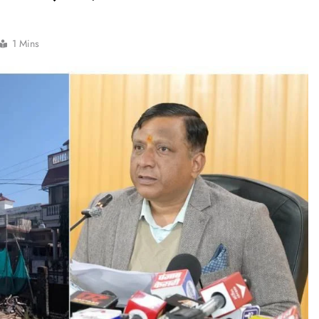
डीएम
डीएम
1 Mins