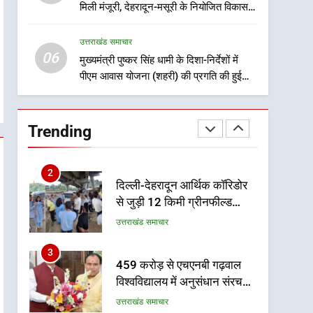
मिली मंजूरी, देहरादून-मसूरी के नियोजित विकास
को मिलेगी रफ्तार
1
मुख्यमंत्री धामी बोले- युवाओं को
उत्तराखंड समाचार
रोजगार देना सरकार की सर्वोच्च
06
मुख्यमंत्री पुष्कर सिंह धामी के दिशा-निर्देशों में
प्राथमिकता, आने वाले महीनों में
पीएम आवास योजना (शहरी) की प्रगति की हुई
उत्तराखंड समाचार
हजारों पदों पर की जाएगी भर्ती
समीक्षा
2
दिल्ली-देहरादून आर्थिक कॉरिडोर
Trending
से जुड़ी 12 किमी ग्रीनफील्ड
बाईपास परियोजना का डीएम ने
उत्तराखंड समाचार
किया निरीक्षण; समयबद्ध एवं
गुणवत्तापूर्ण निर्माण सुनिश्चित करने
3
459 करोड़ से एचएनबी गढ़वाल
के निर्देश, सुरक्षा मानकों से कोई
विश्वविद्यालय में अनुसंधान संरचना
समझौता नहींः डीएम
होगी सुदृढ
उत्तराखंड समाचार
4
भारी से बहुत भारी वर्षा की चेतावनी
के बीच जिला प्रशासन अलर्ट, सभी
विभागों को हाई अलर्ट पर रहने के