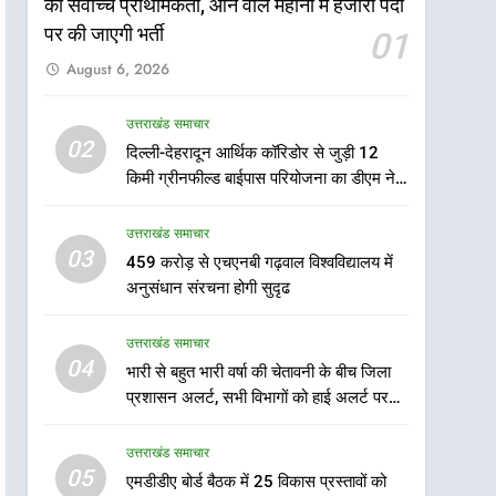
की सर्वोच्च प्राथमिकता, आने वाले महीनों में हजारों पदों
पर की जाएगी भर्ती
5
01
एमडीडीए बोर्ड बैठक में 25 विकास
August 6, 2026
प्रस्तावों को मिली मंजूरी, देहरादून-
मसूरी के नियोजित विकास को
उत्तराखंड समाचार
उत्तराखंड समाचार
मिलेगी रफ्तार
02
दिल्ली-देहरादून आर्थिक कॉरिडोर से जुड़ी 12
6
किमी ग्रीनफील्ड बाईपास परियोजना का डीएम ने
मुख्यमंत्री पुष्कर सिंह धामी के
किया निरीक्षण; समयबद्ध एवं गुणवत्तापूर्ण निर्माण
दिशा-निर्देशों में पीएम आवास
सुनिश्चित करने के निर्देश, सुरक्षा मानकों से कोई
योजना (शहरी) की प्रगति की हुई
उत्तराखंड समाचार
उत्तराखंड समाचार
समझौता नहींः डीएम
03
समीक्षा
459 करोड़ से एचएनबी गढ़वाल विश्वविद्यालय में
7
अनुसंधान संरचना होगी सुदृढ
बैरागीवाला हत्याकांड के फरार चल
रहे अभियुक्त को दून पुलिस ने
उत्तराखंड समाचार
हरिद्वार से किया गिरफ्तार
उत्तराखंड समाचार
04
भारी से बहुत भारी वर्षा की चेतावनी के बीच जिला
प्रशासन अलर्ट, सभी विभागों को हाई अलर्ट पर
8
रहने के निर्देश
भारी बारिश का अलर्ट! 6 अगस्त
उत्तराखंड समाचार
को देहरादून में स्कूल बंद
05
एमडीडीए बोर्ड बैठक में 25 विकास प्रस्तावों को
उत्तराखंड समाचार