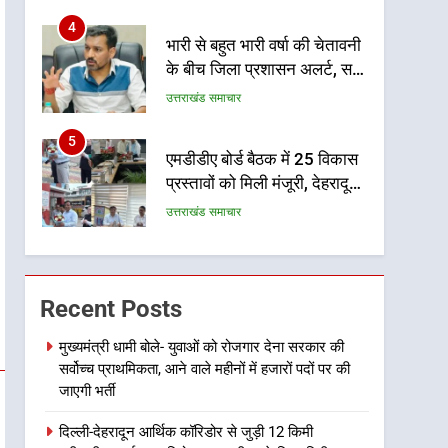
उत्तराखंड समाचार
निर्देश
5
एमडीडीए बोर्ड बैठक में 25 विकास
प्रस्तावों को मिली मंजूरी, देहरादून-
मसूरी के नियोजित विकास को
उत्तराखंड समाचार
मिलेगी रफ्तार
6
मुख्यमंत्री पुष्कर सिंह धामी के
दिशा-निर्देशों में पीएम आवास
योजना (शहरी) की प्रगति की हुई
उत्तराखंड समाचार
समीक्षा
7
बैरागीवाला हत्याकांड के फरार चल
Recent Posts
रहे अभियुक्त को दून पुलिस ने
हरिद्वार से किया गिरफ्तार
उत्तराखंड समाचार
मुख्यमंत्री धामी बोले- युवाओं को रोजगार देना सरकार की
सर्वोच्च प्राथमिकता, आने वाले महीनों में हजारों पदों पर की
8
जाएगी भर्ती
भारी बारिश का अलर्ट! 6 अगस्त
को देहरादून में स्कूल बंद
दिल्ली-देहरादून आर्थिक कॉरिडोर से जुड़ी 12 किमी